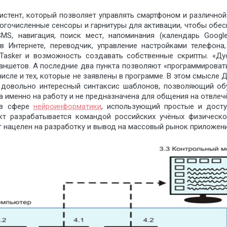
систент, который позволяет управлять смартфоном и различно
ногочисленные сенсоры и гарнитуры для активации, чтобы обе
S, навигация, поиск мест, напоминания (календарь Google)
 в Интернете, переводчик, управление настройками телефона
 Tasker и возможность создавать собственные скрипты. «Ду
аншетов. А последние два пункта позволяют «программироват
числе и тех, которые не заявлены в программе. В этом смысл
ь довольно интересный синтаксис шаблонов, позволяющий о
на именно на работу и не предназначена для общения на отвлеч
в сфере
нейроинформатики
, использующий простые и дос
кт разрабатывается командой российских учёных физическ
т нацелен на разработку и вывод на массовый рынок приложе