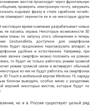
познавание жестов происходит через фронтальную
ообщения, проверять электронную почту, загружать
 сказать кодовую фразу в стиле «арабских ночей».
ли планируют перенести ее и на некоторые другие
. В настоящее время компания разрабатывает новые
и, не касаясь экрана. Некоторые возможности 3D
нила планы по запуску этого обновления и теперь
ие GesturesBeta, доступное для смартфонов
телю будет предложено перезагрузить аппарат, и
ртфоном удобнее и естественнее. Например, при
время звонка смартфон можно положить на ровную
 вниз, то будет не только работать режим громкой
ключит режим громкой связи и активирует обычный
некоторые из них не будут работать на смартфонах
ти 3D Touch в мобильной версии Windows 10, наряду
вым блоком выводить особое меню с разделами,
ой версией некоторых жестов, которые будут по
.
вления, но и в России существует целый ряд