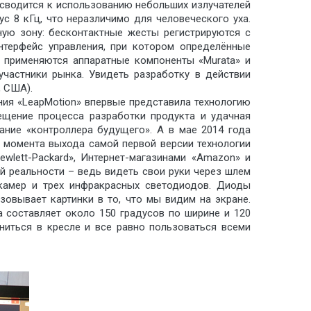
 сводится к использованию небольших излучателей
с 8 кГц, что неразличимо для человеческого уха.
ную зону: бесконтактные жесты регистрируются с
нтерфейс управления, при котором определённые
е применяются аппаратные компоненты «Murata» и
 участники рынка. Увидеть разработку в действии
, США).
ния «LeapMotion» впервые представила технологию
ещение процесса разработки продукта и удачная
ание «контроллера будущего». А в мае 2014 года
С момента выхода самой первой версии технологии
wlett-Packard», Интернет-магазинами «Amazon» и
й реальности – ведь видеть свои руки через шлем
 камер и трех инфракрасных светодиодов. Диоды
овывает картинки в то, что мы видим на экране.
а составляет около 150 градусов по ширине и 120
ониться в кресле и все равно пользоваться всеми