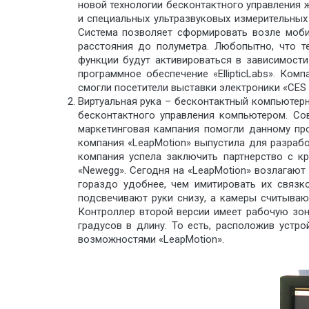
новой технологии бесконтактного управления 
и специальных ультразвуковых измерительных 
Система позволяет сформировать возле моби
расстояния до полуметра. Любопытно, что т
функции будут активироваться в зависимости
программное обеспечение «EllipticLabs». Ком
смогли посетители выставки электроники «CES 2
Виртуальная рука – бесконтактный компьютерн
бесконтактного управления компьютером. Со
маркетинговая кампания помогли данному про
компания «LeapMotion» выпустила для разраб
компания успела заключить партнерство с кр
«Newegg». Сегодня на «LeapMotion» возлагаю
гораздо удобнее, чем имитировать их связк
подсвечивают руки снизу, а камеры считываю
Контроллер второй версии имеет рабочую зону
градусов в длину. То есть, расположив устр
возможностями «LeapMotion».