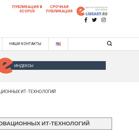
ПУБЛИКАЦИЯ В
СРОЧНАЯ
SCOPUS
ПУБЛИКАЦИЯ
 научных статей в ежемесячном научном
нале
ячном научном журнале
НАШИ КОНТАКТЫ
ИНДЕКСЫ
АЦИОННЫХ ИТ-ТЕХНОЛОГИЙ
НОВАЦИОННЫХ ИТ-ТЕХНОЛОГИЙ