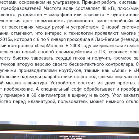
жестами, основанном на ультразвуке. Принцип работы системы
преобразователей. Частота волн составляет 40 кГц плюс/мину
льного устройства – смартфона или планшета – чувствитель
ехнология даёт возможность реализовать «многослойный» и
 от расстояния между рукой и устройством. В новой систем
пании отмечают, что интерес к технологии проявляют многие
015», которая с 6 по 9 января проходила в Лас-Вегасе (Невада
ый контроллер «LeapMotion». В 2008 году американская компа
вершенно новый способ взаимодействия с ПК, хорошее осв
екту быстро завоевать сердца гиков и получить громкое зв
отчиков вторую версию своего бесконтактного контроллера. 
упными производителями ноутбуков, такими как «Asus» и «He
т большие надежды разработчики софта под шлемы виртуально
ой мышка-клавиатура. Устройство состоит из двух простых
т изображение. А специальный софт обрабатывает и преобраз
 примерно в 60 сантиметров в ширину и высоту. Угол захват
ойство перед клавиатурой, пользователь может немного откл