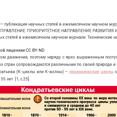
— публикация научных статей в ежемесячном научном жур
 УПРАВЛЕНИЕ: ПРИОРИТЕТНОЕ НАПРАВЛЕНИЕ РАЗВИТИЯ
статей в ежемесячном научном журнале. Технические науки
ной лицензии CC BY-ND
ном движении, поэтому наряду с ярко выраженным пост
ных стран сопровождаются различными по своей природе и
ратьева (К-циклы или К-волны) –
периодические
циклы
с
 лет [1, c.25].