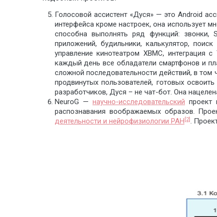
Голосовой ассистент «Дуся» — это Android ас
интерфейса кроме настроек, она использует м
способна выполнять ряд функций: звонки, SM
приложений, будильники, калькулятор, поиск
управление кинотеатром XBMC, интеграция с
каждый день все обладатели смартфонов и пл
сложной последовательности действий, в том 
продвинутых пользователей, готовых освоит
разработчиков, Дуся – не чат-бот. Она нацеле
NeuroG —
научно-исследовательский
проект 
распознавания воображаемых образов. Прое
[2]
деятельности и нейрофизиологии РАН
. Проек