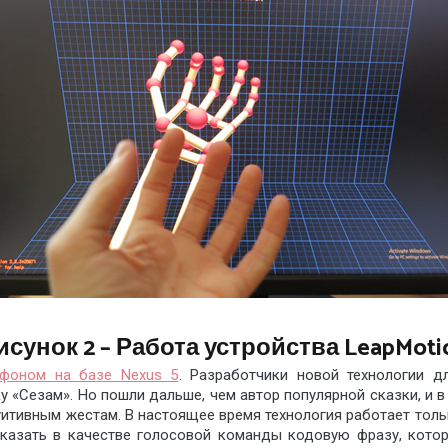
исунок 2 – Работа устройства LeapMoti
тфоном на базе Nexus 5
. Разработчики новой технологии д
 «Сезам». Но пошли дальше, чем автор популярной сказки, и в 
итивным жестам. В настоящее время технология работает только
казать в качестве голосовой команды кодовую фразу, котора