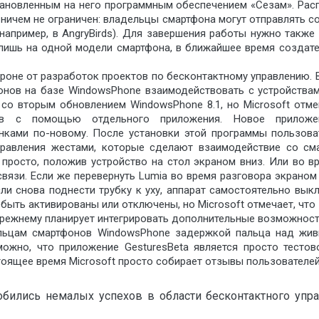
тановленным на него программным обеспечением «Сезам». Рас
 ничем не ограничен: владельцы смартфона могут отправлять с
например, в AngryBirds). Для завершения работы нужно также
лишь на одной модели смартфона, в ближайшее время создате
стороне от разработок проектов по бесконтактному управлению
нов на базе WindowsPhone взаимодействовать с устройствам
со вторым обновлением WindowsPhone 8.1, но Microsoft отме
ов с помощью отдельного приложения. Новое приложен
нками по-новому. После установки этой программы пользова
равления жестами, которые сделают взаимодействие со сма
просто, положив устройство на стол экраном вниз. Или во 
связи. Если же перевернуть Lumia во время разговора экраном
сли снова поднести трубку к уху, аппарат самостоятельно вы
быть активированы или отключены, но Microsoft отмечает, что 
по-прежнему планирует интегрировать дополнительные возможнос
ельцам смартфонов WindowsPhone задержкой пальца над жи
ожно, что приложение GesturesBeta является просто тестов
стоящее время Microsoft просто собирает отзывы пользователей
обились немалых успехов в области бесконтактного упра