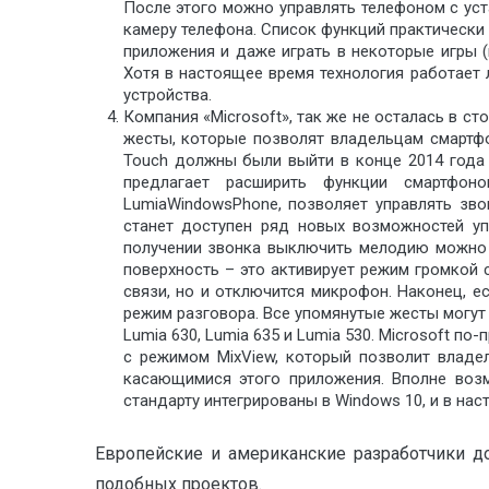
После этого можно управлять телефоном с ус
камеру телефона. Список функций практически
приложения и даже играть в некоторые игры (
Хотя в настоящее время технология работает 
устройства.
Компания «Microsoft», так же не осталась в 
жесты, которые позволят владельцам смартфо
Touch должны были выйти в конце 2014 года 
предлагает расширить функции смартфон
LumiaWindowsPhone, позволяет управлять зво
станет доступен ряд новых возможностей уп
получении звонка выключить мелодию можно 
поверхность – это активирует режим громкой 
связи, но и отключится микрофон. Наконец, е
режим разговора. Все упомянутые жесты могут 
Lumia 630, Lumia 635 и Lumia 530. Microsoft 
с режимом MixView, который позволит влад
касающимися этого приложения. Вполне возм
стандарту интегрированы в Windows 10, и в на
Европейские и американские разработчики д
подобных проектов.