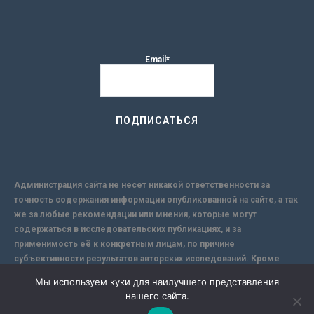
Email*
Администрация сайта не несет никакой ответственности за
точность содержания информации опубликованной на сайте, а так
же за любые рекомендации или мнения, которые могут
содержаться в исследовательских публикациях, и за
применимость её к конкретным лицам, по причине
субъективности результатов авторских исследований. Кроме
того, поскольку интернет не обеспечивает в полной мере
Мы используем куки для наилучшего представления
надежной защиты информации, Сайт не несет ответственности за
нашего сайта.
информацию, присылаемую через интернет.