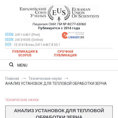
Перейти
к
содержимому
Лицензия СМИ:
ПИ № ФС77-63060
Евразийский Союз Ученых —
Публикуется с 2014 года
публикация научных статей в
ISSN:
Евразийский Союз Ученых — публикация научных статей в
2411-6467 (Print)
ISSN:
2413-9335 (Online)
ежемесячном научном журнале
ежемесячном научном журнале
DOI:
10.31618/esu.2411-6467.8.53.1
ПУБЛИКАЦИЯ В
СРОЧНАЯ
SCOPUS
ПУБЛИКАЦИЯ
MENU
Главная
Технические науки
АНАЛИЗ УСТАНОВОК ДЛЯ ТЕПЛОВОЙ ОБРАБОТКИ ЗЕРНА
ТЕХНИЧЕСКИЕ НАУКИ
АНАЛИЗ УСТАНОВОК ДЛЯ ТЕПЛОВОЙ
ОБРАБОТКИ ЗЕРНА