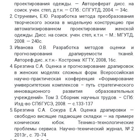
проектирования одежды. — Автореферат дисс. на
соиск. учен. степ, д.т.н. — СПб.: СПГУТД, 2004. — 34с.
Струневич, Е.Ю. Разработка метода преобразования
творческого эскиза в модельную конструкцию при
автоматизированном проектировании женской
одежды. Дисс. на соиск. учен. степ, к.т.н. – М..: МГУТД,
2008. — 240с.
Иванова О.В. Разработка методов оценки и
прогнозирования драпируемости тканей.
Автореф.дис…к.т.н.- Кострома: КГТУ, 2008, 16с.
Брезгина С.А. Оценка и прогнозирование драпировок
в женских моделях сложных форм. Всероссийская
научно-практическая конференция «Формирование
университетских комплексов – путь стратегического
инновационного развития образовательных
учреждений». Том 3. Сборник научных трудов. – СПб:
Изд-во СПбГУСЭ, 2008. — с.133-137
Брезгина С.А. Сокура Е.А Оценка драпировки —
свободно висящие падающие складки — на примере
конических юбок. Технико-технологические
проблемы сервиса. Научно-технический журнал, №2
2013г., с. 70-74