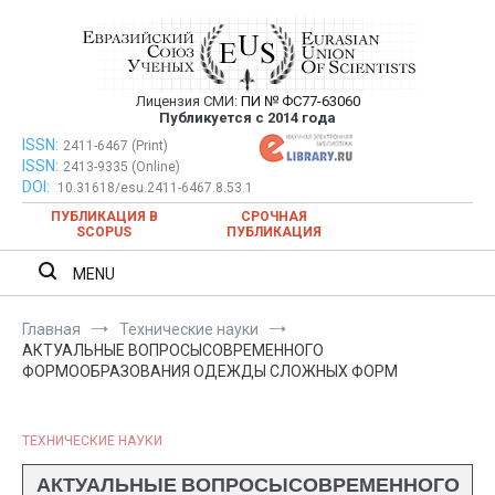
Перейти
к
содержимому
Лицензия СМИ:
ПИ № ФС77-63060
Евразийский Союз Ученых —
Публикуется с 2014 года
публикация научных статей в
ISSN:
Евразийский Союз Ученых — публикация научных статей в
2411-6467 (Print)
ISSN:
2413-9335 (Online)
ежемесячном научном журнале
ежемесячном научном журнале
DOI:
10.31618/esu.2411-6467.8.53.1
ПУБЛИКАЦИЯ В
СРОЧНАЯ
SCOPUS
ПУБЛИКАЦИЯ
MENU
Главная
Технические науки
АКТУАЛЬНЫЕ ВОПРОСЫСОВРЕМЕННОГО
ФОРМООБРАЗОВАНИЯ ОДЕЖДЫ СЛОЖНЫХ ФОРМ
ТЕХНИЧЕСКИЕ НАУКИ
АКТУАЛЬНЫЕ ВОПРОСЫСОВРЕМЕННОГО