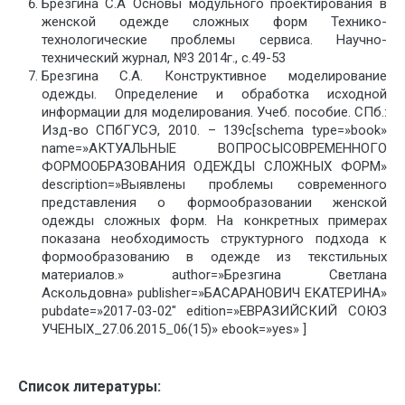
Брезгина С.А Основы модульного проектирования в
женской одежде сложных форм Технико-
технологические проблемы сервиса. Научно-
технический журнал, №3 2014г., с.49-53
Брезгина С.А. Конструктивное моделирование
одежды. Определение и обработка исходной
информации для моделирования. Учеб. пособие. СПб.:
Изд-во СПбГУСЭ, 2010. – 139с[schema type=»book»
name=»АКТУАЛЬНЫЕ ВОПРОСЫСОВРЕМЕННОГО
ФОРМООБРАЗОВАНИЯ ОДЕЖДЫ СЛОЖНЫХ ФОРМ»
description=»Выявлены проблемы современного
представления о формообразовании женской
одежды сложных форм. На конкретных примерах
показана необходимость структурного подхода к
формообразованию в одежде из текстильных
материалов.» author=»Брезгина Светлана
Аскольдовна» publisher=»БАСАРАНОВИЧ ЕКАТЕРИНА»
pubdate=»2017-03-02″ edition=»ЕВРАЗИЙСКИЙ СОЮЗ
УЧЕНЫХ_27.06.2015_06(15)» ebook=»yes» ]
Список литературы: