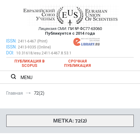
Перейти
к
содержимому
Лицензия СМИ:
ПИ № ФС77-63060
Евразийский Союз Ученых —
Публикуется с 2014 года
публикация научных статей в
ISSN:
Евразийский Союз Ученых — публикация научных статей в
2411-6467 (Print)
ISSN:
2413-9335 (Online)
ежемесячном научном журнале
ежемесячном научном журнале
DOI:
10.31618/esu.2411-6467.8.53.1
ПУБЛИКАЦИЯ В
СРОЧНАЯ
SCOPUS
ПУБЛИКАЦИЯ
MENU
Главная
72(2)
МЕТКА:
72(2)