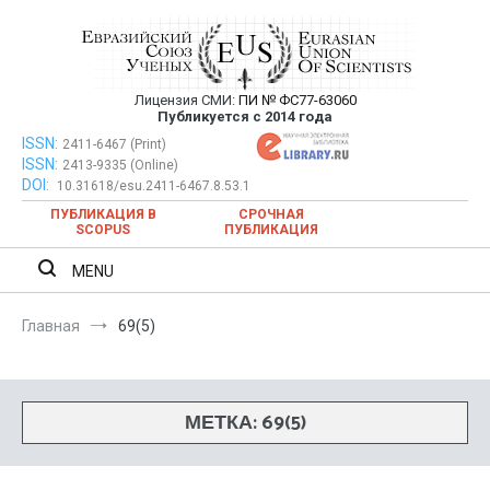
Перейти
к
содержимому
Лицензия СМИ:
ПИ № ФС77-63060
Евразийский Союз Ученых —
Публикуется с 2014 года
публикация научных статей в
ISSN:
Евразийский Союз Ученых — публикация научных статей в
2411-6467 (Print)
ISSN:
2413-9335 (Online)
ежемесячном научном журнале
ежемесячном научном журнале
DOI:
10.31618/esu.2411-6467.8.53.1
ПУБЛИКАЦИЯ В
СРОЧНАЯ
SCOPUS
ПУБЛИКАЦИЯ
MENU
Главная
69(5)
МЕТКА:
69(5)