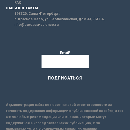
FAQ
НАШИ КОНТАКТЫ
198320, Санкт-Петербург,
г. Красное Село, ул. Геологическая, дом 44, ЛИТ А.
info@euroasia-science.ru
Email*
Администрация сайта не несет никакой ответственности за
точность содержания информации опубликованной на сайте, а так
же за любые рекомендации или мнения, которые могут
содержаться в исследовательских публикациях, и за
применимость её к конкретным лицам, по причине