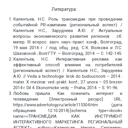
Литература:
Калентьев, Н.С. Роль трансмедии при проведении
событийной PR-кампании (региональный аспект) /
Калентьев Н.С., Заруднева А.Ю. // Актуальные
вопросы экономического развития регионов : сб.
матер. III всерос. заоч. науч.-практ. конф., Волгоград,
19 мая 2014 г. / под общ. ред. С.К. Волкова и Л.С.
Шаховской ; ВолгГТУ. — Волгоград, 2014. — C. 142-145.
Калентьев, Н.С. Интерактивная реклама как
эффективный способ влияния на потребителей
(региональный аспект) / Калентьев Н.С., Заруднева
А.Ю. // Veda a technologie: krok do budoucnosti – 2014 :
mater. X mezinar. ved.-prakt. konf., 27 unora – 05 brezen
2014 r. Dil 4. Ekonomicke vedy. – Praha, 2014. – S. 91-96.
Любовь пришла. Как поженить интернет и
телевидение [Электронный ресурс] URL:
https://www.advertology.ru/article115304.htm (дата
обращения 12.10.2014).[schema type=»book»
name=»ТРАНСМЕДИА КАК ИНСТРУМЕНТ
ИНТЕРАКТИВНОГО МАРКЕТИНГА: РЕГИОНАЛЬНЫЙ
АСПЕКТ» author=»Калентьев Никита Сергеевич,