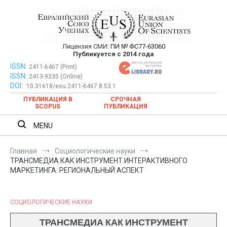
Перейти
к
содержимому
Лицензия СМИ:
ПИ № ФС77-63060
Евразийский Союз Ученых —
Публикуется с 2014 года
публикация научных статей в
ISSN:
Евразийский Союз Ученых — публикация научных статей в
2411-6467 (Print)
ISSN:
2413-9335 (Online)
ежемесячном научном журнале
ежемесячном научном журнале
DOI:
10.31618/esu.2411-6467.8.53.1
ПУБЛИКАЦИЯ В
СРОЧНАЯ
SCOPUS
ПУБЛИКАЦИЯ
MENU
Главная
Социологические науки
ТРАНСМЕДИА КАК ИНСТРУМЕНТ ИНТЕРАКТИВНОГО
МАРКЕТИНГА: РЕГИОНАЛЬНЫЙ АСПЕКТ
СОЦИОЛОГИЧЕСКИЕ НАУКИ
ТРАНСМЕДИА КАК ИНСТРУМЕНТ