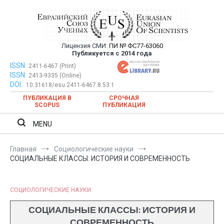
Перейти
к
содержимому
Лицензия СМИ:
ПИ № ФС77-63060
Евразийский Союз Ученых —
Публикуется с 2014 года
публикация научных статей в
ISSN:
Евразийский Союз Ученых — публикация научных статей в
2411-6467 (Print)
ISSN:
2413-9335 (Online)
ежемесячном научном журнале
ежемесячном научном журнале
DOI:
10.31618/esu.2411-6467.8.53.1
ПУБЛИКАЦИЯ В
СРОЧНАЯ
SCOPUS
ПУБЛИКАЦИЯ
MENU
Главная
Социологические науки
СОЦИАЛЬНЫЕ КЛАССЫ: ИСТОРИЯ И СОВРЕМЕННОСТЬ
СОЦИОЛОГИЧЕСКИЕ НАУКИ
СОЦИАЛЬНЫЕ КЛАССЫ: ИСТОРИЯ И
СОВРЕМЕННОСТЬ