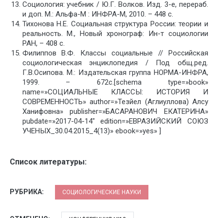
Социология: учебник / Ю.Г. Волков. Изд. 3-е, перераб.
и доп. М.: Альфа-М : ИНФРА-М, 2010. – 448 с.
Тихонова Н.Е. Социальная структура России: теории и
реальность. М., Новый хронограф: Ин-т социологии
РАН, – 408 с.
Филиппов В.Ф. Классы социальные // Российская
социологическая энциклопедия / Под общ.ред.
Г.В.Осипова. М.: Издательская группа НОРМА-ИНФРА,
1999. – 672с.[schema type=»book»
name=»СОЦИАЛЬНЫЕ КЛАССЫ: ИСТОРИЯ И
СОВРЕМЕННОСТЬ» author=»Тезйел (Аглиуллова) Алсу
Ханифовна» publisher=»БАСАРАНОВИЧ ЕКАТЕРИНА»
pubdate=»2017-04-14″ edition=»ЕВРАЗИЙСКИЙ СОЮЗ
УЧЕНЫХ_30.04.2015_4(13)» ebook=»yes» ]
Список литературы:
РУБРИКА:
СОЦИОЛОГИЧЕСКИЕ НАУКИ