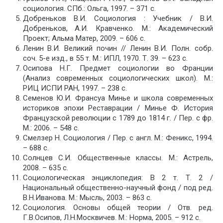
социология. СПб.: Ольга, 1997. – 371 с.
Добреньков В.И. Социология : Учебник / В.И.
Добреньков, А.И. Кравченко. М.: Академический
Проект; Альма Матер, 2009. – 606 с.
Ленин В.И. Великий почин // Ленин В.И. Полн. собр.
соч. 5-е изд., в 55 т. М.: ИПЛ, 1970. Т. 39. – 623 с.
Осипова Н.Г. Предмет социологии во Франции
(Анализ современных социологических школ). М.:
РИЦ ИСПИ РАН, 1997. – 238 с.
Семенов Ю.И. Франсуа Минье и школа современных
историков эпохи Реставрации / Минье Ф. История
Французской революции с 1789 до 1814 г. / Пер. с фр.
М.: 2006. – 548 c.
Смелзер Н. Социология / Пер. с англ. М.: Феникс, 1994.
– 688 с.
Солнцев С.И. Общественные классы. М.: Астрель,
2008. – 635 с.
Социологическая энциклопедия: В 2 т. Т. 2 /
Национальный общественно-научный фонд / под ред.
В.Н.Ивано­ва. М.: Мысль, 2003. – 863 с.
Социология. Основы общей теории / Отв. ред.
Г.В.Осипов, Л.Н.Москвичев. М.: Норма, 2005. – 912 с.