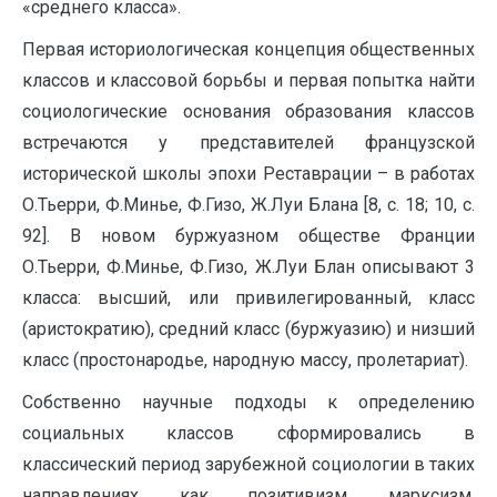
«среднего класса».
Первая историологическая концепция общественных
классов и классовой борьбы и первая попытка найти
социологические основания образования классов
встречаются у представителей французской
исторической школы эпохи Реставрации – в работах
О.Тьерри, Ф.Минье, Ф.Гизо, Ж.Луи Блана [8, c. 18; 10, c.
92]. В новом буржуазном обществе Франции
О.Тьерри, Ф.Минье, Ф.Гизо, Ж.Луи Блан описывают 3
класса: высший, или привилегированный, класс
(аристократию), средний класс (буржуазию) и низший
класс (простонародье, народную массу, пролетариат).
Собственно научные подходы к определению
социальных классов сформировались в
классический период зарубежной социологии в таких
направлениях, как позитивизм, марксизм,