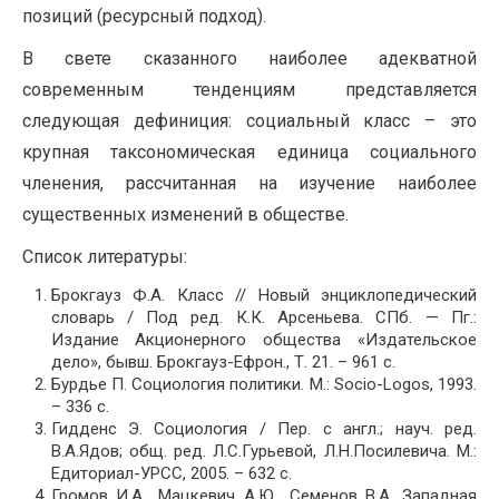
позиций (ресурсный подход).
В свете сказанного наиболее адекватной
современным тенденциям представляется
следующая дефиниция: социальный класс – это
крупная таксономическая единица социального
членения, рассчитанная на изучение наиболее
существенных изменений в обществе.
Список литературы:
Брокгауз Ф.А. Класс // Новый энциклопедический
словарь / Под ред. К.К. Арсеньева. СПб. — Пг.:
Издание Акционерного общества «Издательское
дело», бывш. Брокгауз-Ефрон., Т. 21. – 961 с.
Бурдье П. Социология политики. М.: Socio-Logos, 1993.
– 336 c.
Гидденс Э. Социология / Пер. с англ.; науч. ред.
В.А.Ядов; общ. ред. Л.С.Гурьевой, Л.Н.Посилевича. М.:
Едиториал-УРСС, 2005. – 632 с.
Громов И.А., Мацкевич А.Ю., Семенов В.А. Западная