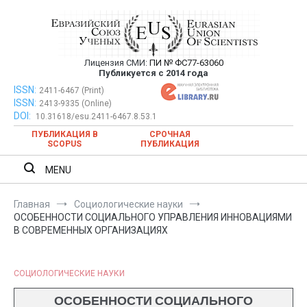
Перейти
к
содержимому
Лицензия СМИ:
ПИ № ФС77-63060
Евразийский Союз Ученых —
Публикуется с 2014 года
публикация научных статей в
ISSN:
Евразийский Союз Ученых — публикация научных статей в
2411-6467 (Print)
ISSN:
2413-9335 (Online)
ежемесячном научном журнале
ежемесячном научном журнале
DOI:
10.31618/esu.2411-6467.8.53.1
ПУБЛИКАЦИЯ В
СРОЧНАЯ
SCOPUS
ПУБЛИКАЦИЯ
MENU
Главная
Социологические науки
ОСОБЕННОСТИ СОЦИАЛЬНОГО УПРАВЛЕНИЯ ИННОВАЦИЯМИ
В СОВРЕМЕННЫХ ОРГАНИЗАЦИЯХ
СОЦИОЛОГИЧЕСКИЕ НАУКИ
ОСОБЕННОСТИ СОЦИАЛЬНОГО