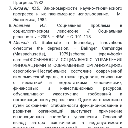
Прогресс, 1982.
Яковец Ю.В.
Закономерности научно-технического
прогресса и их планомерное использование. – М.:
Экономика, 1984.
Ясавеев И.Г.
Социальная проблема в
социологическом лексиконе // Социальная
реальность. –2006. – №6б. – С. 101-115.
Mensch G.
Stalemate in technology: Innovations
overcome the depression. – Ballinger. Cambridge
(Massachusetts), 1979.[schema type=»book»
name=»ОСОБЕННОСТИ СОЦИАЛЬНОГО УПРАВЛЕНИЯ
ИННОВАЦИЯМИ В СОВРЕМЕННЫХ ОРГАНИЗАЦИЯХ»
description=»Нестабильное состояние современной
экономической среды, а также трудности, связанные
с нехваткой и недостатками человеческих,
финансовых и инвестиционных ресурсов,
обуславливают ужесточение требований к
организационному управлению. Одним из возможных
путей сохранения стабильности функционирование и
развития организаций выступает применение
инновационных способов управления. Основной
вывод автора заключается в недопустимости