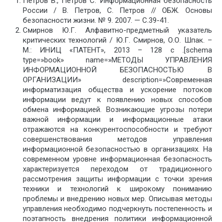
Петров В., Петров С. Информационная безопасность
России / В. Петров, С. Петров // ОБЖ. Основы
безопасности жизни. № 9. 2007. — С.39-41.
Смирнов Ю.Г. Алфавитно-предметный указатель
критических технологий / Ю.Г. Смирнов, О.О. Шпак. –
М.: ИНИЦ «ПАТЕНТ», 2013 – 128 с .[schema
type=»book» name=»МЕТОДЫ УПРАВЛЕНИЯ
ИНФОРМАЦИОННОЙ БЕЗОПАСНОСТЬЮ В
ОРГАНИЗАЦИИ» description=»Современная
информатизация общества и ускорение потоков
информации ведут к появлению новых способов
обмена информацией. Возникающие угрозы потери
важной информации и информационные атаки
отражаются на конкурентоспособности и требуют
совершенствования методов управления
информационной безопасностью в организациях. На
современном уровне информационная безопасность
характеризуется переходом от традиционного
рассмотрения защиты информации с точки зрения
техники и технологий к широкому пониманию
проблемы и внедрению новых мер. Описывая методы
управления необходимо подчеркнуть постепенность и
поэтапность внедрения политики информационной