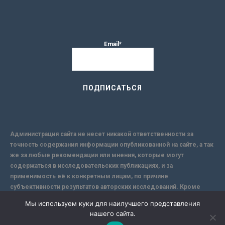
Email*
Администрация сайта не несет никакой ответственности за
точность содержания информации опубликованной на сайте, а так
же за любые рекомендации или мнения, которые могут
содержаться в исследовательских публикациях, и за
применимость её к конкретным лицам, по причине
субъективности результатов авторских исследований. Кроме
того, поскольку интернет не обеспечивает в полной мере
Мы используем куки для наилучшего представления
надежной защиты информации, Сайт не несет ответственности за
нашего сайта.
информацию, присылаемую через интернет.