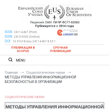
Перейти
к
содержимому
Лицензия СМИ:
ПИ № ФС77-63060
Евразийский Союз Ученых —
Публикуется с 2014 года
публикация научных статей в
ISSN:
Евразийский Союз Ученых — публикация научных статей в
2411-6467 (Print)
ISSN:
2413-9335 (Online)
ежемесячном научном журнале
ежемесячном научном журнале
DOI:
10.31618/esu.2411-6467.8.53.1
ПУБЛИКАЦИЯ В
СРОЧНАЯ
SCOPUS
ПУБЛИКАЦИЯ
MENU
Главная
Социологические науки
МЕТОДЫ УПРАВЛЕНИЯ ИНФОРМАЦИОННОЙ
БЕЗОПАСНОСТЬЮ В ОРГАНИЗАЦИИ
СОЦИОЛОГИЧЕСКИЕ НАУКИ
МЕТОДЫ УПРАВЛЕНИЯ ИНФОРМАЦИОННОЙ