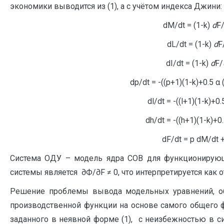
экономики выводится из (1), а с учётом индекса Джини:
dM/dt = (1-k)
d
F
dL/dt = (1-k)
d
F
dI/dt = (1-k)
d
F/
dp/dt = -((p+1)(1-k)+0.5 α 
dl/dt = -((l+1)(1-k)+0.
dh/dt = -((h+1)(1-k)+0.
dF/dt = p dM/dt + 
Система ОДУ – модель ядра СОВ для функционирующ
системы является ∂Ф/∂F ≠ 0, что интерпретируется как о
Решение проблемы вывода модельных уравнений, о
производственной функции на основе самого общего фу
заданного в неявной форме (1), c неизбежностью в с