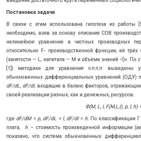
введение достаточного круга переменных социологичес
Постановка задачи
В связи с этим использована гипотеза из работы [
необходимо, взяв за основу описания СОВ произво
нелинейное уравнение в частных производных перв
относительно F- производственной функции, её трёх
(занятости — L, капитала — M и объёма знаний -I)». По
[1]) методике для уравнения ч.п.п.п. выведены 
обыкновенных дифференциальных уравнений (ОДУ) 
dF
/
dL
,
dF
/
dI
,
входящие в баланс факторов, отражающи
своей реализации разных, как и денежных, ресурсов:
Ф
(M, L, I, F(M,L,I
где
dF
/
dM
=
p
,
dF
/
dL
=
l
,
dF
/
dI
=
h
.
По классификации Г.
плата,
h
–
стоимость произведенной информации (авт
показано, что система обыкновенных дифференциа