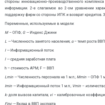
стороны инновационно-производственного комплекса (
информации. 2-е слагаемое во 2-ом уравнении хар
поддержку фирм со стороны ИПК и возврат кредитов. 3-
Переменные, используемые в модели:
M –
ОПФ;
G —
Индекс Джини
L —
Численность занятого населения;
α
– темп роста ВВП
I —
Информационный поток
l —
средняя заработная плата
h – стоимость АРМ; F — ВВП
Lmin —
Численность персонала на 1 м.п.;
Mmin –
ОПФ 1 м
Imin —
Информационный поток 1 м.п.;
Vmin – к
оличество
k-
доля вывоза капитала;
vi –
калибровочные коэффици
Finc —
Вклад в ВВП экспорта