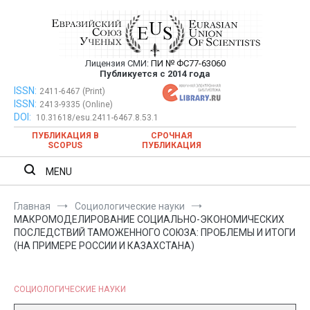
Перейти
к
содержимому
Лицензия СМИ:
ПИ № ФС77-63060
Евразийский Союз Ученых —
Публикуется с 2014 года
публикация научных статей в
ISSN:
Евразийский Союз Ученых — публикация научных статей в
2411-6467 (Print)
ISSN:
2413-9335 (Online)
ежемесячном научном журнале
ежемесячном научном журнале
DOI:
10.31618/esu.2411-6467.8.53.1
ПУБЛИКАЦИЯ В
СРОЧНАЯ
SCOPUS
ПУБЛИКАЦИЯ
MENU
Главная
Социологические науки
МАКРОМОДЕЛИРОВАНИЕ СОЦИАЛЬНО-ЭКОНОМИЧЕСКИХ
ПОСЛЕДСТВИЙ ТАМОЖЕННОГО СОЮЗА: ПРОБЛЕМЫ И ИТОГИ
(НА ПРИМЕРЕ РОССИИ И КАЗАХСТАНА)
СОЦИОЛОГИЧЕСКИЕ НАУКИ