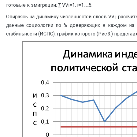
готовые к эмиграции; ∑ VVi=1, i=1,…,5.
Опираясь на динамику численностей слоёв VVi, рассчи
данные социологии по % доверяющих в каждом из эт
стабильности (ИСПС), график которого (Рис.3.) представ