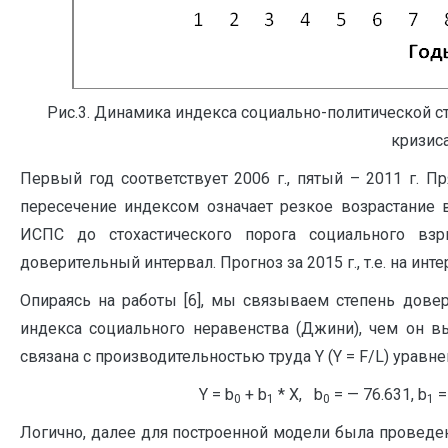
Рис.3. Динамика индекса социально-политической с
кризиса
Первый год соответствует 2006 г., пятый – 2011 г. Пр
пересечение индексом означает резкое возрастание 
ИСПС до стохастического порога социального взр
доверительный интервал. Прогноз за 2015 г., т.е. на инте
Опираясь на работы [6], мы связываем степень дове
индекса социального неравенства (Джини), чем он в
связана с производительностью труда Y (Y = F/L) уравне
Y = b
+ b
* X, b
= — 76.631, b
=
0
1
0
1
Логично, далее для построенной модели была проведе