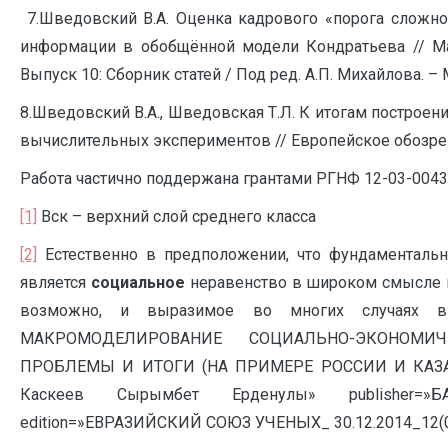
7.Шведовский В.А. Оценка кадрового «порога сложнос
информации в обобщённой модели Кондратьева // Ма
Выпуск 10: Сборник статей / Под ред. А.П. Михайлова. – М
8.Шведовский В.А., Шведовская Т.Л. К итогам построени
вычислительных экспериментов // Европейское обозрени
Работа частично поддержана грантами РГНФ 12-03-0043
[1]
Вск – верхний слой среднего класса
[2]
Естественно в предположении, что фундаменталь
является
социальное
неравенство в широком смысле и
возможно, и выразимое во многих случаях в с
МАКРОМОДЕЛИРОВАНИЕ СОЦИАЛЬНО-ЭКОНОМИ
ПРОБЛЕМЫ И ИТОГИ (НА ПРИМЕРЕ РОССИИ И КАЗАХСТ
Каскеев Сырымбет Ерденулы» publisher=»БА
edition=»ЕВРАЗИЙСКИЙ СОЮЗ УЧЕНЫХ_ 30.12.2014_12(09