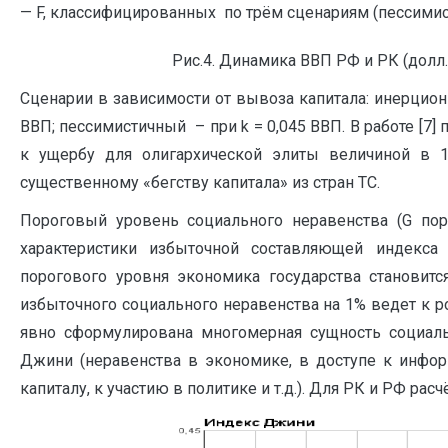
— F, классифицированных по трём сценариям (пессимис
Рис.4. Динамика ВВП РФ и РК (долл.
Сценарии в зависимости от вывоза капитала: инерционн
ВВП; пессимистичный – при k = 0,045 ВВП. В работе [7]
к ущербу для олигархической элиты величиной в 
существенному «бегству капитала» из стран ТС.
Пороговый уровень социального неравенства (G поро
характеристики избыточной составляющей индекса
порогового уровня экономика государства становит
избыточного социального неравенства на 1% ведет к р
явно сформулирована многомерная сущность социальн
Джини (неравенства в экономике, в доступе к инфор
капиталу, к участию в политике и т.д.). Для РК и РФ р