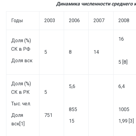
Динамика численности среднего к
Годы
2003
2006
2007
2008
16
Доля (%)
СК в РФ
5
8
14
Доля вск
5 [8]
Доля (%)
5,6
6,4
СК в РК
5
Тыс. чел.
855
1005
Доля
751
15
1,99 [3]
вск
[1]