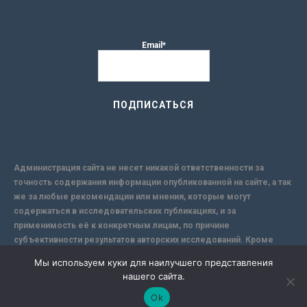
Email*
Администрация сайта не несет никакой ответственности за
точность содержания информации опубликованной на сайте, а так
же за любые рекомендации или мнения, которые могут
содержаться в исследовательских публикациях, и за
применимость её к конкретным лицам, по причине
субъективности результатов авторских исследований. Кроме
того, поскольку интернет не обеспечивает в полной мере
Мы используем куки для наилучшего представления
надежной защиты информации, Сайт не несет ответственности за
нашего сайта.
информацию, присылаемую через интернет.
Ok