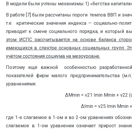
В модели были учтены механизмы 1) «бегства капитала» 
В работе [7] были рассчитаны пороги темпов ВВП и зна
т.е. критические значения индекса — социально-поли
приводит к смене социального порядка, и который вы
этом ИСПС рассчитывается на основе баланса сторо
имеющихся в спектре основных социальных групп. Это
учётом состояния социума на мезоуровне.
Поэтому ещё важной особенностью разработанной
показателей фирм малого предпринимательства (м.
уравнениями:
ΔMmin = v21 Imin Mmin +
ΔImin = v25 Imin Mmin +
где 1-е слагаемое в 1-ом и во 2-ом уравнениях обозна
слагаемое в 1-ом уравнении означает прирост зна