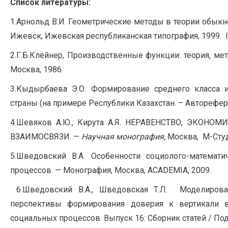
Список литературы:
1.Арнольд В.И. Геометрические методы в теории обык
Ижевск, Ижевская республиканская типография, 1999. I
2.Г.Б.Клейнер, Производственные функции: теория, мет
Москва, 1986.
3.Кыдырбаева Э.О. Формирование среднего класса и
страны (на примере Республики Казахстан. – Авторефер
4.Шевяков А.Ю., Кирута А.Я. НЕРАВЕНСТВО, ЭКО
ВЗАИМОСВЯЗИ. —
Научная монография,
Москва, М-Студ
5.Шведовский В.А. Особенности социолого-математ
процессов. — Монография, Москва, ACADEMIA, 2009.
6.Шведовский В.А., Шведовская Т.Л. Моделиров
перспективы формирования доверия к вертикали в
социальных процессов. Выпуск 16: Сборник статей / Под р