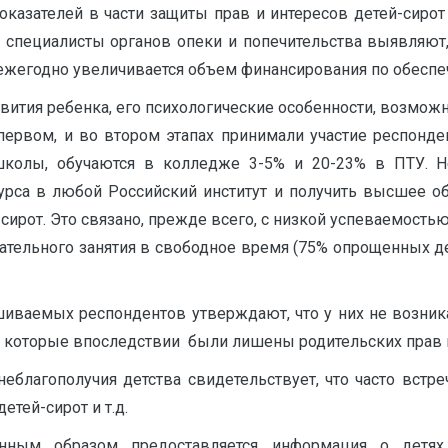
казателей в части защиты прав и интересов детей-сирот 
, специалисты органов опеки и попечительства выявляют
ежегодно увеличивается объем финансирования по обеспе
звития ребенка, его психологические особенности, возмо
 первом, и во втором этапах принимали участие респонд
школы, обучаются в колледже 3-5% и 20-23% в ПТУ. Н
урса в любой Российский институт и получить высшее об
сирот. Это связано, прежде всего, с низкой успеваемость
кательного занятия в свободное время (75% опрощенных д
шиваемых респондентов утверждают, что у них не возник
ей, которые впоследствии были лишены родительских прав 
неблагополучия детства свидетельствует, что часто вст
етей-сирот и т.д.
онным образом предоставляется информация о детях