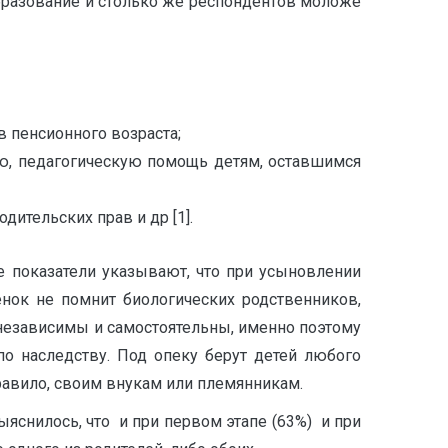
разование и столько же респондентов моложе
 пенсионного возраста;
ую, педагогическую помощь детям, оставшимся
ительских прав и др [1].
 показатели указывают, что при усыновлении
енок не помнит биологических родственников,
ни независимы и самостоятельны, именно поэтому
по наследству. Под опеку берут детей любого
правило, своим внукам или племянникам.
яснилось, что и при первом этапе (63%) и при