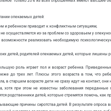
альное. Только 20% из всех опрошенных имеют высшее об
итании опекаемых детей:
ом и ребенком приводит к конфликтным ситуациям;
не осуществляется из-за проблем со здоровьем у опекунов
ет возможности реализовать необходимую психологическ
оих детей, родителей опекаемых детей, которые лишены род
ольшую роль играет пол и возраст ребенка. Приведенные
реже до трех лет. Плюсы этого возраста в том, что реб
ла, в старшем возрасте дети не сразу идут на контакт, о
да, хотя при этом не известны заболевания переданные 
вятся родственники детей, которые стремятся помочь, как 
ающие причины сиротства детей. В результате опроса вы