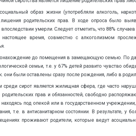
иной сиротства является лишение родительских прав либо 
асоциальный образ жизни (употребляли алкоголь, наркот
лишения родительских прав. В ходе опроса было выяв
 впоследствии умерли. Следует отметить, что 88% случаев
 настоящее время, совместно с алкоголизмом просле
я.
стонахождение до помещения в замещающую семью. По дан
огической семьи, т.е. у 67% детей развито чувство обид
к. они были оставлены сразу после рождения, либо в родил
 среди сирот является жилищная сфера, где часто нару
е родительских прав и обязанностей, свободно распоряж
е, находясь под опекой или в государственном учреждени
ия, т.е. в антисанитарном состоянии. В результате, у бо
щениях проживают родители, которые ведут асоциальн