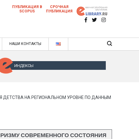
ПУБЛИКАЦИЯ В
СРОЧНАЯ
SCOPUS
ПУБЛИКАЦИЯ
 научных статей в ежемесячном научном
нале
ячном научном журнале
НАШИ КОНТАКТЫ
ИНДЕКСЫ
Я ДЕТСТВА НА РЕГИОНАЛЬНОМ УРОВНЕ ПО ДАННЫМ
ПРИЗМУ СОВРЕМЕННОГО СОСТОЯНИЯ