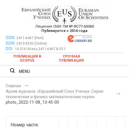
Перейти
к
содержимому
Лицензия СМИ:
ПИ № ФС77-63060
Евразийский Союз Ученых —
Публикуется с 2014 года
публикация научных статей в
ISSN:
Евразийский Союз Ученых — публикация научных статей в
2411-6467 (Print)
ISSN:
2413-9335 (Online)
ежемесячном научном журнале
ежемесячном научном журнале
DOI:
10.31618/esu.2411-6467.8.53.1
ПУБЛИКАЦИЯ В
СРОЧНАЯ
SCOPUS
ПУБЛИКАЦИЯ
MENU
Главная
Архив журнала: «Евразийский Союз Ученых. Серия:
технические и физико-математические науки»
photo_2022-11-08_13-45-00
Номер части: