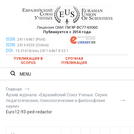
Перейти
к
содержимому
Лицензия СМИ:
ПИ № ФС77-63060
Евразийский Союз Ученых —
Публикуется с 2014 года
публикация научных статей в
ISSN:
Евразийский Союз Ученых — публикация научных статей в
2411-6467 (Print)
ISSN:
2413-9335 (Online)
ежемесячном научном журнале
ежемесячном научном журнале
DOI:
10.31618/esu.2411-6467.8.53.1
ПУБЛИКАЦИЯ В
СРОЧНАЯ
SCOPUS
ПУБЛИКАЦИЯ
MENU
Главная
Архив журнала: «Евразийский Союз Ученых. Серия:
педагогические, психологические и философские
науки»
Euro12-93-ped-redactor