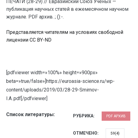
ПЕЧАТИ (28-29) // Евразийский Союз Ученых —
публикация научных статей в ежемесячном научном
журнале. PDF архив. ; ():-.
Представляется читателям на условиях свободной
лицензии CC BY-ND
[pdfviewer width=»100%» height=»900px»
beta=»true/false»]https://euroasia-science.ru/wp-
content/uploads/2019/03/28-29-Smirnov-
I.A..pdf[/pdfviewer]
Список литературы:
РУБРИКА:
PDF АРХИВ
ОТМЕЧЕНО:
59(4)