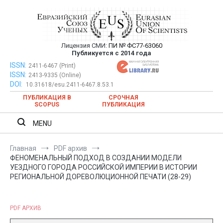
Перейти
к
содержимому
Лицензия СМИ:
ПИ № ФС77-63060
Евразийский Союз Ученых —
Публикуется с 2014 года
публикация научных статей в
ISSN:
Евразийский Союз Ученых — публикация научных статей в
2411-6467 (Print)
ISSN:
2413-9335 (Online)
ежемесячном научном журнале
ежемесячном научном журнале
DOI:
10.31618/esu.2411-6467.8.53.1
ПУБЛИКАЦИЯ В
СРОЧНАЯ
SCOPUS
ПУБЛИКАЦИЯ
MENU
Главная
PDF архив
ФЕНОМЕНАЛЬНЫЙ ПОДХОД В СОЗДАНИИ МОДЕЛИ
УЕЗДНОГО ГОРОДА РОССИЙСКОЙ ИМПЕРИИ В ИСТОРИИ
РЕГИОНАЛЬНОЙ ДОРЕВОЛЮЦИОННОЙ ПЕЧАТИ (28-29)
PDF АРХИВ