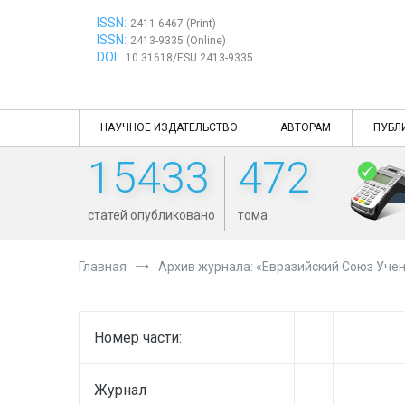
Перейти
ISSN:
к
2411-6467 (Print)
ISSN:
содержимому
2413-9335 (Online)
DOI:
10.31618/ESU.2413-9335
НАУЧНОЕ ИЗДАТЕЛЬСТВО
АВТОРАМ
ПУБЛ
15433
472
статей опубликовано
тома
Главная
Архив журнала: «Евразийский Союз Учен
Номер части:
Журнал