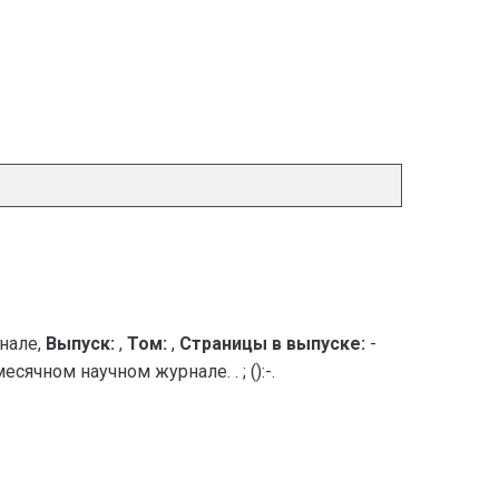
нале,
Выпуск:
,
Том:
,
Страницы в выпуске:
-
ячном научном журнале. . ; ():-.