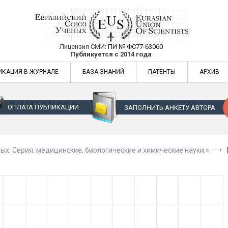
Лицензия СМИ:
ПИ № ФС77-63060
Евразийский Союз Ученых — публикация
Публикуется с 2014 года
жур
Евразийский Союз Ученых — публикация научных статей в ежемес
ИКАЦИЯ В ЖУРНАЛЕ
БАЗА ЗНАНИЙ
ПАТЕНТЫ
АРХИВ
ОПЛАТА ПУБЛИКАЦИИ
ЗАПОЛНИТЬ АНКЕТУ АВТОРА
ых. Серия: медицинские, биологические и химические науки.»