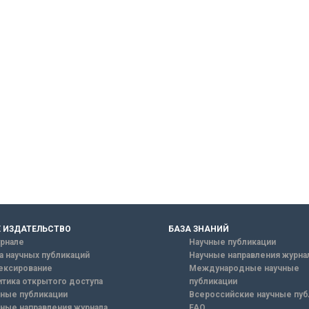
 ИЗДАТЕЛЬСТВО
БАЗА ЗНАНИЙ
рнале
Научные публикации
а научных публикаций
Научные направления журна
ексирование
Международные научные
тика открытого доступа
публикации
ные публикации
Всероссийские научные пуб
ные направления журнала
FAQ