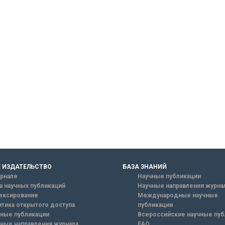
 ИЗДАТЕЛЬСТВО
БАЗА ЗНАНИЙ
рнале
Научные публикации
а научных публикаций
Научные направления журна
ексирование
Международные научные
тика открытого доступа
публикации
ные публикации
Всероссийские научные пуб
ные направления журнала
FAQ