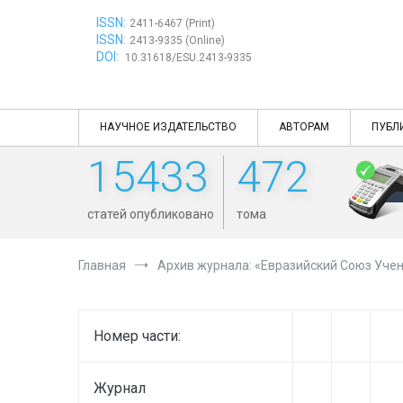
Перейти
ISSN:
к
2411-6467 (Print)
ISSN:
содержимому
2413-9335 (Online)
DOI:
10.31618/ESU.2413-9335
НАУЧНОЕ ИЗДАТЕЛЬСТВО
АВТОРАМ
ПУБЛ
15433
472
статей опубликовано
тома
Главная
Архив журнала: «Евразийский Союз Учен
Номер части:
Журнал