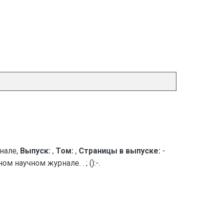
нале,
Выпуск:
,
Том:
,
Страницы в выпуске:
-
 научном журнале. . ; ():-.