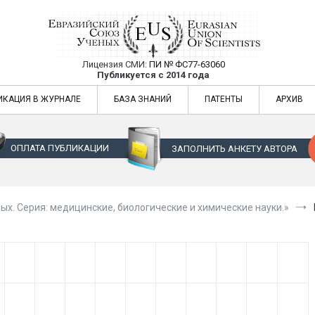
Лицензия СМИ:
ПИ № ФС77-63060
Евразийский Союз Ученых — публикация
Публикуется с 2014 года
жур
Евразийский Союз Ученых — публикация научных статей в ежемес
ИКАЦИЯ В ЖУРНАЛЕ
БАЗА ЗНАНИЙ
ПАТЕНТЫ
АРХИВ
ОПЛАТА ПУБЛИКАЦИИ
ЗАПОЛНИТЬ АНКЕТУ АВТОРА
ых. Серия: медицинские, биологические и химические науки.»