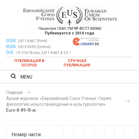
Перейти
к
содержимому
Лицензия СМИ:
ПИ № ФС77-63060
Евразийский Союз Ученых —
Публикуется с 2014 года
публикация научных статей в
ISSN:
Евразийский Союз Ученых — публикация научных статей в
2411-6467 (Print)
ISSN:
2413-9335 (Online)
ежемесячном научном журнале
ежемесячном научном журнале
DOI:
10.31618/esu.2411-6467.8.53.1
ПУБЛИКАЦИЯ В
СРОЧНАЯ
SCOPUS
ПУБЛИКАЦИЯ
MENU
Главная
Архив журнала: «Евразийский Союз Ученых. Серия:
филология, искусствоведение и культурология»
Euro-8-89-fil-ai
Номер части: