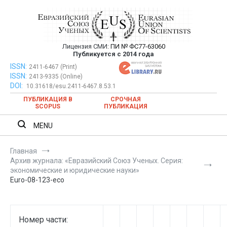
Перейти
к
содержимому
Лицензия СМИ:
ПИ № ФС77-63060
Евразийский Союз Ученых —
Публикуется с 2014 года
публикация научных статей в
ISSN:
Евразийский Союз Ученых — публикация научных статей в
2411-6467 (Print)
ISSN:
2413-9335 (Online)
ежемесячном научном журнале
ежемесячном научном журнале
DOI:
10.31618/esu.2411-6467.8.53.1
ПУБЛИКАЦИЯ В
СРОЧНАЯ
SCOPUS
ПУБЛИКАЦИЯ
MENU
Главная
Архив журнала: «Евразийский Союз Ученых. Серия:
экономические и юридические науки»
Euro-08-123-eco
Номер части: