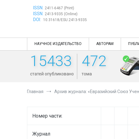
Перейти
ISSN:
к
2411-6467 (Print)
ISSN:
содержимому
2413-9335 (Online)
DOI:
10.31618/ESU.2413-9335
НАУЧНОЕ ИЗДАТЕЛЬСТВО
АВТОРАМ
ПУБЛ
15433
472
статей опубликовано
тома
Главная
Архив журнала: «Евразийский Союз Учен
Номер части:
Журнал