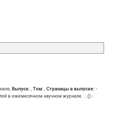
нале,
Выпуск:
,
Том:
,
Страницы в выпуске:
-
ей в ежемесячном научном журнале. . ; ():-.