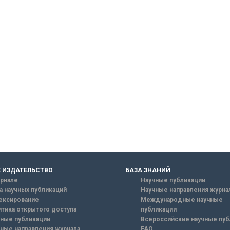
 ИЗДАТЕЛЬСТВО
БАЗА ЗНАНИЙ
рнале
Научные публикации
а научных публикаций
Научные направления журна
ексирование
Международные научные
тика открытого доступа
публикации
ные публикации
Всероссийские научные пуб
ные направления журнала
FAQ