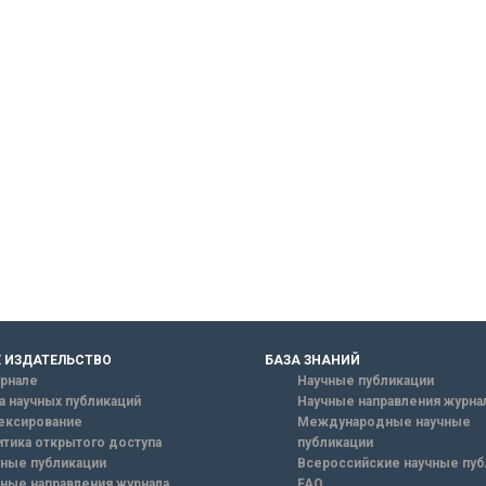
 ИЗДАТЕЛЬСТВО
БАЗА ЗНАНИЙ
рнале
Научные публикации
а научных публикаций
Научные направления журна
ексирование
Международные научные
тика открытого доступа
публикации
ные публикации
Всероссийские научные пуб
ные направления журнала
FAQ