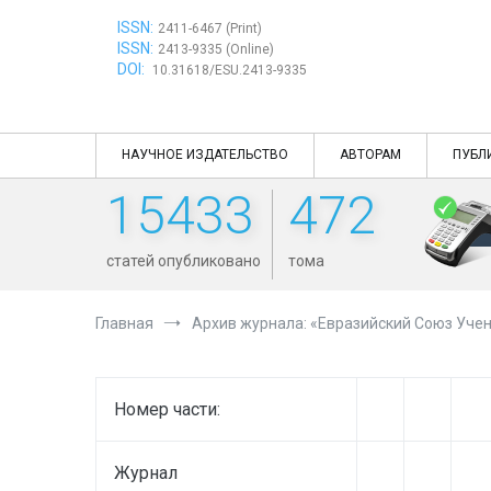
Перейти
ISSN:
к
2411-6467 (Print)
ISSN:
содержимому
2413-9335 (Online)
DOI:
10.31618/ESU.2413-9335
НАУЧНОЕ ИЗДАТЕЛЬСТВО
АВТОРАМ
ПУБЛ
15433
472
статей опубликовано
тома
Главная
Архив журнала: «Евразийский Союз Учен
Номер части:
Журнал