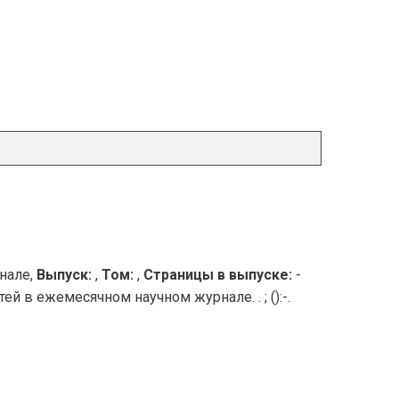
нале,
Выпуск:
,
Том:
,
Страницы в выпуске:
-
ей в ежемесячном научном журнале. . ; ():-.