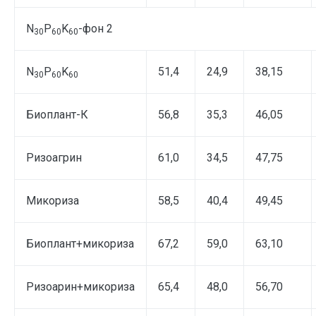
N
P
K
-фон 2
30
60
60
N
P
K
51,4
24,9
38,15
30
60
60
Биоплант-К
56,8
35,3
46,05
Ризоагрин
61,0
34,5
47,75
Микориза
58,5
40,4
49,45
Биоплант+микориза
67,2
59,0
63,10
Ризоарин+микориза
65,4
48,0
56,70