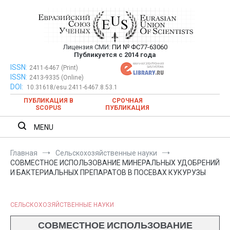
Перейти
к
содержимому
Лицензия СМИ:
ПИ № ФС77-63060
Евразийский Союз Ученых —
Публикуется с 2014 года
публикация научных статей в
ISSN:
Евразийский Союз Ученых — публикация научных статей в
2411-6467 (Print)
ISSN:
2413-9335 (Online)
ежемесячном научном журнале
ежемесячном научном журнале
DOI:
10.31618/esu.2411-6467.8.53.1
ПУБЛИКАЦИЯ В
СРОЧНАЯ
SCOPUS
ПУБЛИКАЦИЯ
MENU
Главная
Сельскохозяйственные науки
СОВМЕСТНОЕ ИСПОЛЬЗОВАНИЕ МИНЕРАЛЬНЫХ УДОБРЕНИЙ
И БАКТЕРИАЛЬНЫХ ПРЕПАРАТОВ В ПОСЕВАХ КУКУРУЗЫ
СЕЛЬСКОХОЗЯЙСТВЕННЫЕ НАУКИ
СОВМЕСТНОЕ ИСПОЛЬЗОВАНИЕ