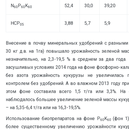
N
P
K
52,4
30,0
39,20
60
60
60
НСР
3,88
5,7
5,9
05
Внесение в почву минеральных удобрений с разными 
30 кг д.в. на 1га) повышало урожайность зеленой ма
незначительно, на 2,3-19,5 % в среднем за два года
засушливых условиях 2014 года на фоне фосфорно-ка
без азота урожайность кукурузы не увеличилась 
контролем без удобрений. А во влажном 2013 году пр
этом фоне составила всего 1,5 т/га или 3,3%. На
наблюдалось большее увеличение зеленой массы куку
– на 5,35-6,4 т/га или на 16,3-19,5%.
Использование биопрепаратов на фоне P
K
(фон 1
60
60
более существенному увеличению урожайности куку