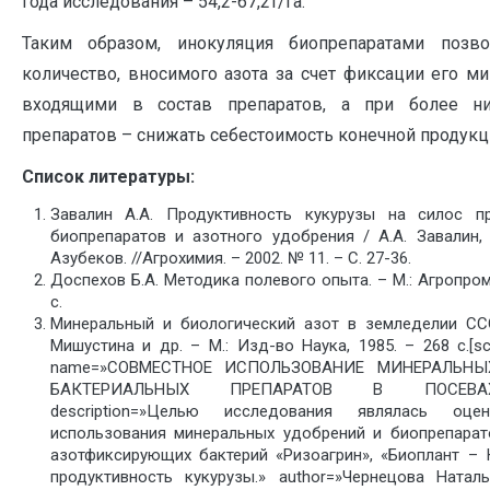
года исследования – 54,2-67,2т/га.
Таким образом, инокуляция биопрепаратами позво
количество, вносимого азота за счет фиксации его м
входящими в состав препаратов, а при более ни
препаратов – снижать себестоимость конечной продукц
Список литературы:
Завалин А.А. Продуктивность кукурузы на силос п
биопрепаратов и азотного удобрения / А.А. Завалин, Т
Азубеков. //Агрохимия. – 2002. № 11. – С. 27-36.
Доспехов Б.А. Методика полевого опыта. – М.: Агропром
с.
Минеральный и биологический азот в земледелии ССС
Мишустина и др. – М.: Изд-во Наука, 1985. – 268 с.[s
name=»СОВМЕСТНОЕ ИСПОЛЬЗОВАНИЕ МИНЕРАЛЬН
БАКТЕРИАЛЬНЫХ ПРЕПАРАТОВ В ПОСЕВА
description=»Целью исследования являлась оце
использования минеральных удобрений и биопрепарат
азотфиксирующих бактерий «Ризоагрин», «Биоплант –
продуктивность кукурузы.» author=»Чернецова Натал