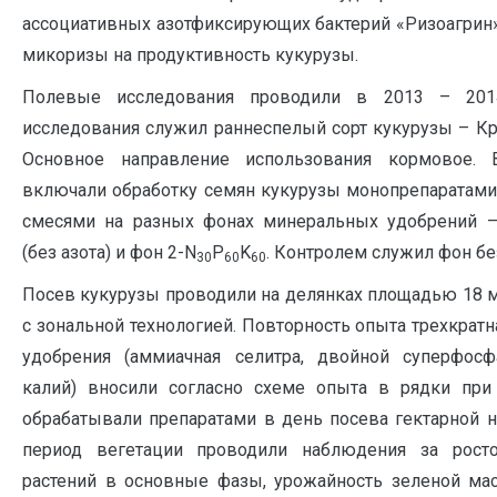
ассоциативных азотфиксирующих бактерий «Ризоагрин»
микоризы на продуктивность кукурузы.
Полевые исследования проводили в 2013 – 201
исследования служил раннеспелый сорт кукурузы – Кр
Основное направление использования кормовое. 
включали обработку семян кукурузы монопрепаратами
смесями на разных фонах минеральных удобрений 
(без азота) и фон 2-N
P
K
. Контролем служил фон бе
30
60
60
Посев кукурузы проводили на делянках площадью 18 
с зональной технологией. Повторность опыта трехкрат
удобрения (аммиачная селитра, двойной суперфос
калий) вносили согласно схеме опыта в рядки при
обрабатывали препаратами в день посева гектарной н
период вегетации проводили наблюдения за рост
растений в основные фазы, урожайность зеленой ма