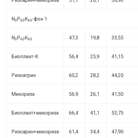
Ризоарин+микориза
51,7
26,1
38,90
N
P
K
-фон 1
0
60
60
N
P
K
47,3
19,8
33,55
0
60
60
Биоплант-К
56,4
25,9
41,15
Ризоагрин
60,2
28,2
44,20
Микориза
56,9
26,1
41,50
Биоплант+микориза
66,4
41,1
53,75
Ризоарин+микориза
61,4
34,4
47,90