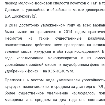
2
период молочно-восковой спелости початков с 1 м
в т
Данные по урожайности обработаны метом дисперсион
Б.А. Доспехову [2].
В 2013 достаточно увлажненном году на всех вариан
была выше по сравнению с 2014 годом практичес
Несмотря на такие существенные различия
положительное действие всех препаратов на велич
зеленой массы кукурузы в оба года исследований. В
года использование монопрепаратов и их смес
урожайность зелёной массы на неудобренном фоне на 2,
удобренных фонах — на 8,35-30,30 т/га.
Препараты в чистом виде увеличивали урожайност
кукурузы незначительно, в среднем за два года от 7,9 
более существенное увеличение наблюдалось при
микоризы и в среднем за два года оно составило