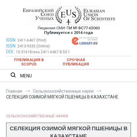
Перейти
к
содержимому
Лицензия СМИ:
ПИ № ФС77-63060
Евразийский Союз Ученых —
Публикуется с 2014 года
публикация научных статей в
ISSN:
Евразийский Союз Ученых — публикация научных статей в
2411-6467 (Print)
ISSN:
2413-9335 (Online)
ежемесячном научном журнале
ежемесячном научном журнале
DOI:
10.31618/esu.2411-6467.8.53.1
ПУБЛИКАЦИЯ В
СРОЧНАЯ
SCOPUS
ПУБЛИКАЦИЯ
MENU
Главная
Сельскохозяйственные науки
СЕЛЕКЦИЯ ОЗИМОЙ МЯГКОЙ ПШЕНИЦЫ В КАЗАХСТАНЕ
СЕЛЬСКОХОЗЯЙСТВЕННЫЕ НАУКИ
СЕЛЕКЦИЯ ОЗИМОЙ МЯГКОЙ ПШЕНИЦЫ В
КАЗАХСТАНЕ