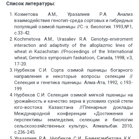
Список
литератур
ы
:
Кохметова А.М., Уразалиев Р.А. Анализ
взаимодействия генотип-среда сортовых и гибридных
популяций озимой пшеницы //С.-х. биология. 1993,№1,
с.33-42.
Kochmetova A.M., Urasaliev R.A. Genotyp-enviroment
interaction and adaptivity of the alloplazmic lines of
wheat in Kazachstan //Proceedings of the International
wheat, Genetics symposium faskatoon, Canada, 1998, v.3,
17-20.
Нурбеков С.И. Сорта озимой пшеницы богарного
направления и некоторые вопросы селекции //
Селекция и генетика пшеницы. Алма-Ата, 1992, с.193-
199.
Нурбеков С.И. Селекция озимой мягкой пшеницы на
урожайность и качество зерна в условиях сухой степи
юго-востока Казахстана //Пленарные доклады
Международной конференции «Достижения и
перспективы земледелия, селекции и биологии
сельскохозяйственных культур», Алмалыбак 2010,
с.236-245.
Уразалиев Р.А., Нурбеков С.И., Баимагамбетова К.К.,