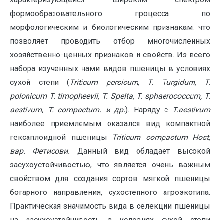
формообразовательного процесса по
морфологическим и биологическим признакам, что
позволяет проводить отбор многочисленных
хозяйственно-ценных признаков и свойств. Из всего
набора изученных нами видов пшеницы в условиях
сухой степи (
T
riticum
persicum
,
T
.
Turgidum
,
T
.
polonicum
T
.
timopheevii
,
T
.
Spelta
,
T
.
sphaerococcum
,
T
.
aestivum
,
T
. с
ompactum
. и др.
). Наряду с
T
.а
estivum
наиболее приемлемым оказался вид компактной
гексаплоидной пшеницы
Triticum
с
ompactum
Host
,
вар. Фетисови.
Данный вид обладает высокой
засухоустойчивостью, что является очень важным
свойством для создания сортов мягкой пшеницы
богарного направления, сухостепного агроэкотипа.
Практическая значимость вида в селекции пшеницы
на засухоустойчивость в условиях сухой степи