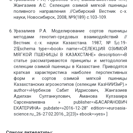
Жангазиев А.С. Селекция озимой мягкой пшеницы
поливного направления //Сибирский Вестник с-х.
науки, Новосибирск, 2008, №9(189) с.103-109.
Уразалиев Р.А. Моделирование сортов пшеницы
методами генотип-средовых взаимодействий //
Вестник с.-х. науки Казахстана. 1987, №5,с.19-
25[schema type=»book» name=»СЕЛЕКЦИЯ ОЗИМОЙ
МЯГКОЙ ПШЕНИЦЫ В КАЗАХСТАНЕ» description=»В
статье рассматриваются принципы и методология
селекции озимой пшеницы в Казахстане. Приводятся
краткая характеристика наиболее перспективных
форм и сортов озимой мягкой пшеницы
Казахстанских агроэкотипов (селекции КазНИИЗиР).»
author=»Нурбеков Сабит Идрисович, Жангазиев
Адилхан Султанкулович, Аманова Кулзахира
Сарсеналиевна » publisher=»БАСАРАНОВИЧ
ЕКАТЕРИНА» pubdate=»2016-12-28″ edition=»euroasia-
science.ru_26-27.02.2016_2(23)» ebook=»yes» ]
Список литературы: