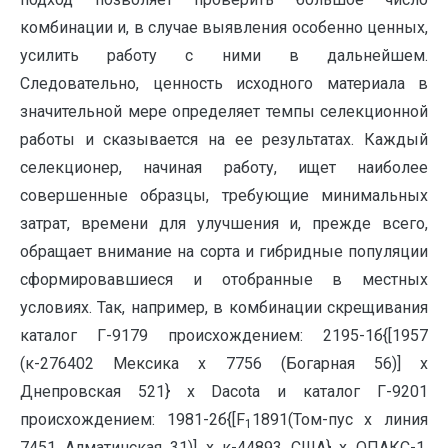
комбинации и, в случае выявления особенно ценных,
усилить работу с ними в дальнейшем.
Следовательно, ценность исходного материала в
значительной мере определяет темпы селекционной
работы и сказывается на ее результатах. Каждый
селекционер, начиная работу, ищет наиболее
совершенные образцы, требующие минимальных
затрат, времени для улучшения и, прежде всего,
обращает внимание на сорта и гибридные популяции
сформировавшиеся и отобранные в местных
условиях. Так, например, в комбинации скрещивания
каталог Г-9179 происхождением: 2195-1б{[1957
(к-276402 Мексика х 7756 (Богарная 56)] х
Днепровская 521} х Dacota и каталог Г-9201
происхождением: 1981-2б{[F
1891(Том-пус х линия
1
7451 Алматинская 31)] х к-44893 США} х ОПАКС-1,