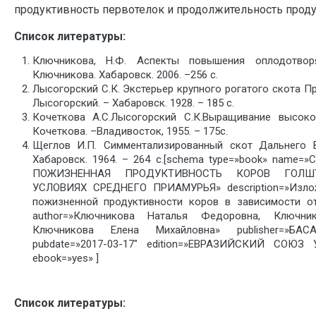
продуктивность первотелок и продолжительность проду
Список литературы:
Ключникова, Н.Ф. Аспекты повышения оплодотворя
Ключникова. Хабаровск. 2006. –256 с.
Лысогорский С.К. Экстерьер крупного рогатого скота П
Лысогорский. – Хабаровск. 1928. – 185 с.
Кочеткова А.С.Лысогорский С.К.Выращивание высоко
Кочеткова. –Владивосток, 1955. – 175с.
Щеглов И.П. Симментализированный скот Дальнего В
Хабаровск. 1964. – 264 с.[schema type=»book» name
ПОЖИЗНЕННАЯ ПРОДУКТИВНОСТЬ КОРОВ ГОЛ
УСЛОВИЯХ СРЕДНЕГО ПРИАМУРЬЯ» description=»Изло
пожизненной продуктивности коров в зависимости от
author=»Ключникова Наталья Федоровна, Ключни
Ключникова Елена Михайловна» publisher=»БА
pubdate=»2017-03-17″ edition=»ЕВРАЗИЙСКИЙ СОЮЗ У
ebook=»yes» ]
Список литературы: