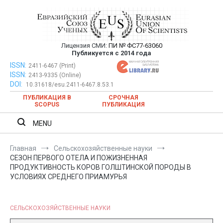
Перейти
к
содержимому
Лицензия СМИ:
ПИ № ФС77-63060
Евразийский Союз Ученых —
Публикуется с 2014 года
публикация научных статей в
ISSN:
Евразийский Союз Ученых — публикация научных статей в
2411-6467 (Print)
ISSN:
2413-9335 (Online)
ежемесячном научном журнале
ежемесячном научном журнале
DOI:
10.31618/esu.2411-6467.8.53.1
ПУБЛИКАЦИЯ В
СРОЧНАЯ
SCOPUS
ПУБЛИКАЦИЯ
MENU
Главная
Сельскохозяйственные науки
СЕЗОН ПЕРВОГО ОТЕЛА И ПОЖИЗНЕННАЯ
ПРОДУКТИВНОСТЬ КОРОВ ГОЛШТИНСКОЙ ПОРОДЫ В
УСЛОВИЯХ СРЕДНЕГО ПРИАМУРЬЯ
СЕЛЬСКОХОЗЯЙСТВЕННЫЕ НАУКИ