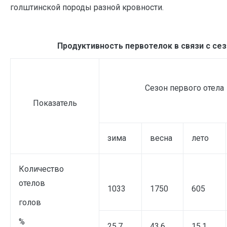
голштинской породы разной кровности.
Продуктивность первотелок в связи с се
Сезон первого отела
Показатель
зима
весна
лето
Количество
отелов
1033
1750
605
голов
%
25,7
43,6
15,1