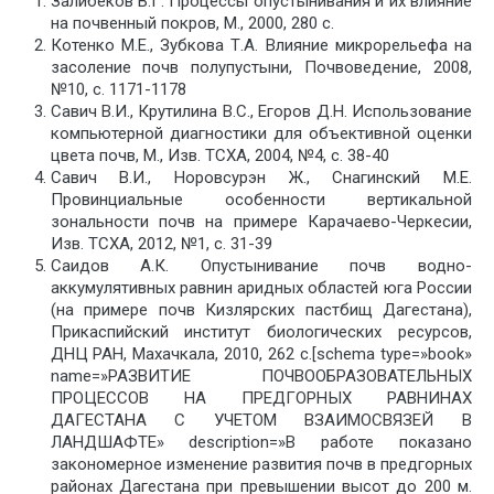
Залибеков В.Г. Процессы опустынивания и их влияние
на почвенный покров, М., 2000, 280 с.
Котенко М.Е., Зубкова Т.А. Влияние микрорельефа на
засоление почв полупустыни, Почвоведение, 2008,
№10, с. 1171-1178
Савич В.И., Крутилина В.С., Егоров Д.Н. Использование
компьютерной диагностики для объективной оценки
цвета почв, М., Изв. ТСХА, 2004, №4, с. 38-40
Савич В.И., Норовсурэн Ж., Снагинский М.Е.
Провинциальные особенности вертикальной
зональности почв на примере Карачаево-Черкесии,
Изв. ТСХА, 2012, №1, с. 31-39
Саидов А.К. Опустынивание почв водно-
аккумулятивных равнин аридных областей юга России
(на примере почв Кизлярских пастбищ Дагестана),
Прикаспийский институт биологических ресурсов,
ДНЦ РАН, Махачкала, 2010, 262 с.[schema type=»book»
name=»РАЗВИТИЕ ПОЧВООБРАЗОВАТЕЛЬНЫХ
ПРОЦЕССОВ НА ПРЕДГОРНЫХ РАВНИНАХ
ДАГЕСТАНА С УЧЕТОМ ВЗАИМОСВЯЗЕЙ В
ЛАНДШАФТЕ» description=»В работе показано
закономерное изменение развития почв в предгорных
районах Дагестана при превышении высот до 200 м.