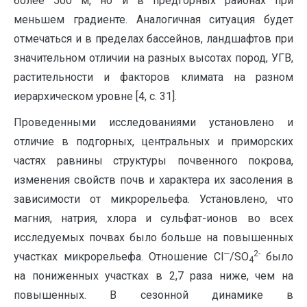
более 500 м, но и в предгорных районах при
меньшем градиенте. Аналогичная ситуация будет
отмечаться и в пределах бассейнов, ландшафтов при
значительном отличии на разных высотах пород, УГВ,
растительности и факторов климата на разном
иерархическом уровне [4, с. 31].
Проведенными исследованиями установлено и
отличие в подгорных, центральных и приморских
частях равнины структуры почвенного покрова,
изменения свойств почв и характера их засоления в
зависимости от микрорельефа. Установлено, что
магния, натрия, хлора и сульфат-ионов во всех
исследуемых почвах было больше на повышенных
—
2-
участках микрорельефа. Отношение Сl
/SO
было
4
на пониженных участках в 2,7 раза ниже, чем на
повышенных. В сезонной динамике в