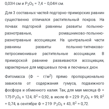
0,03Н см и Р
О
= 7,4 – 0,04Н см.
2
5
Для 3 составных частей подгорно-приморских равнин
существенно отличался растительный покров. На
почвах подгорной равнины развиты полынно-
разнотравные, ромашниково-полынно-
разнотравные ассоциации. На центральной части
равнины развиты полынно-типчаково-
петросимонивые растительные ассоциации. В
приморской равнине развиваются ассоциации,
характерные для маршевых почв и песчаных дюн.
2
Фитомасса (Ф – г/м
) прямо пропорционально
зависела от содержания гумуса, подвижного
фосфора и обменного калия. Так, для мая месяца Ф =
2
2
175·Р
О
+ 124; R
= 0,92; в июле Ф = 229· Р
О
+ 99; R
2
5
2
5
2
= 0,74; в сентябре Ф = 219· Р
О
+ 43; R
= 0,72.
2
5