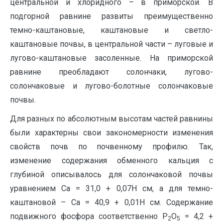
центральной и хлоридного – в приморской. В
подгорной равнине развиты преимущественно
темно-каштановые, каштановые и светло-
каштановые почвы, в центральной части – луговые и
лугово-каштановые засоленные. На приморской
равнине преобладают солончаки, лугово-
солончаковые и лугово-болотные солончаковые
почвы.
Для разных по абсолютным высотам частей равнины
были характерны свои закономерности изменения
свойств почв по почвенному профилю. Так,
изменение содержания обменного кальция с
глубиной описывалось для солончаковой почвы
уравнением Са = 31,0 + 0,07Н см, а для темно-
каштановой – Са = 40,9 + 0,01Н см. Содержание
подвижного фосфора соответственно Р
О
= 4,2 +
2
5