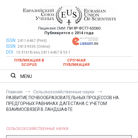
Перейти
к
содержимому
Лицензия СМИ:
ПИ № ФС77-63060
Евразийский Союз Ученых —
Публикуется с 2014 года
публикация научных статей в
ISSN:
Евразийский Союз Ученых — публикация научных статей в
2411-6467 (Print)
ISSN:
2413-9335 (Online)
ежемесячном научном журнале
ежемесячном научном журнале
DOI:
10.31618/esu.2411-6467.8.53.1
ПУБЛИКАЦИЯ В
СРОЧНАЯ
SCOPUS
ПУБЛИКАЦИЯ
MENU
Главная
Сельскохозяйственные науки
РАЗВИТИЕ ПОЧВООБРАЗОВАТЕЛЬНЫХ ПРОЦЕССОВ НА
ПРЕДГОРНЫХ РАВНИНАХ ДАГЕСТАНА С УЧЕТОМ
ВЗАИМОСВЯЗЕЙ В ЛАНДШАФТЕ
СЕЛЬСКОХОЗЯЙСТВЕННЫЕ НАУКИ