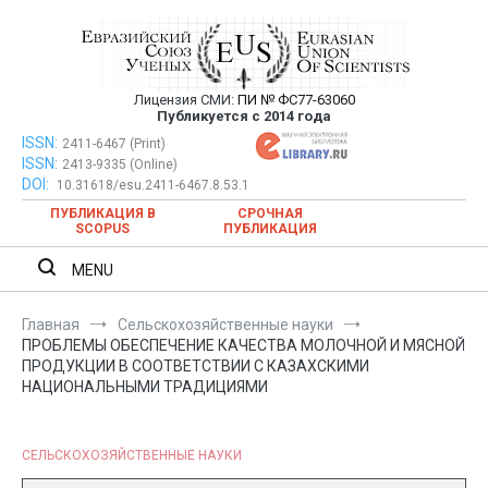
Перейти
к
содержимому
Лицензия СМИ:
ПИ № ФС77-63060
Евразийский Союз Ученых —
Публикуется с 2014 года
публикация научных статей в
ISSN:
Евразийский Союз Ученых — публикация научных статей в
2411-6467 (Print)
ISSN:
2413-9335 (Online)
ежемесячном научном журнале
ежемесячном научном журнале
DOI:
10.31618/esu.2411-6467.8.53.1
ПУБЛИКАЦИЯ В
СРОЧНАЯ
SCOPUS
ПУБЛИКАЦИЯ
MENU
Главная
Сельскохозяйственные науки
ПРОБЛЕМЫ ОБЕСПЕЧЕНИЕ КАЧЕСТВА МОЛОЧНОЙ И МЯСНОЙ
ПРОДУКЦИИ В СООТВЕТСТВИИ С КАЗАХСКИМИ
НАЦИОНАЛЬНЫМИ ТРАДИЦИЯМИ
СЕЛЬСКОХОЗЯЙСТВЕННЫЕ НАУКИ