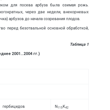
иком для посева арбуза была озимая рожь.
ногократных, через две недели, внекорневых
чка) арбузов до начала созревания плодов.
тво перед безотвальной основной обработкой,
Таблица 1
днее 2001…2004 гг.)
гербицидов
N
K
115
42