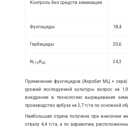
Контроль без средств химизации
Фунгициды
18,4
Гербициды
20,6
N
K
24,3
115
42
Применение фунгицидов (Акробат МЦ + сера) 
урожай исследуемой культуры возрос на 1,9
внедрение в технологию выращивания химич
производство арбуза на 2,7 т/га по основной о
Наибольшая отдача получена при внесении м
отвалу 4,4 т/га, а по вариантам, расположен