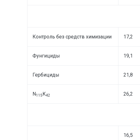
Контроль без средств химизации
17,2
Фунгициды
19,1
Гербициды
21,8
N
K
26,2
115
42
16,5