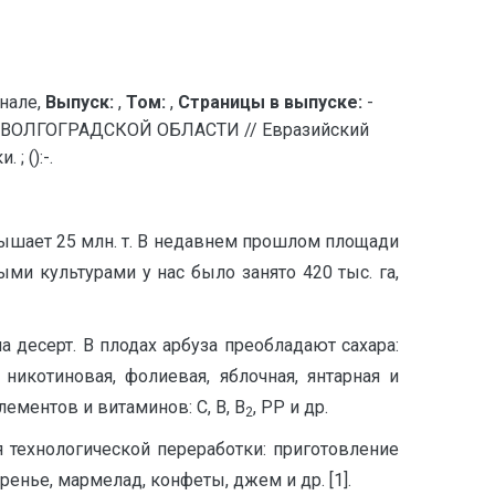
нале,
Выпуск:
,
Том:
,
Страницы в выпуске:
-
ВОЛГОГРАДСКОЙ ОБЛАСТИ // Евразийский
 ():-.
вышает 25 млн. т. В недавнем прошлом площади
и культурами у нас было занято 420 тыс. га,
 десерт. В плодах арбуза преобладают сахара:
никотиновая, фолиевая, яблочная, янтарная и
ментов и витаминов: С, В, В
, РР и др.
2
технологической переработки: приготовление
ренье, мармелад, конфеты, джем и др. [1].