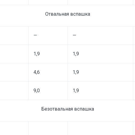
Отвальная вспашка
—
—
1,9
1,9
4,6
1,9
9,0
1,9
Безотвальная вспашка