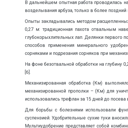
В дальнейшем опытная работа проводилась н
возделывания арбуза, только в более поздний п
Опыты закладывались методом расщепленных д
0,27 м: традиционная пахота отвальным на
глубокорыхлительных лап. Делянки первого п
способов применения минерального удобрен
сорняками и подрезания сорняков при механиз
На фоне безотвальной обработки на глубину 
[6].
Механизированная обработка (Км) выполнялс
механизированной прополки – (Км) для унич
использовались трефлан за 15 дней до посева в к
Для борьбы с болезнями использовали фунг
суспензией. Удобрительные сухие туки вноси
Мультиудобрение представляет собой комбин