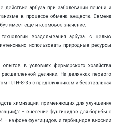
е действие арбуза при заболевании печени и
рганизме в процессе обмена веществ. Семена
рбуз имеет еще и кормовое значение.
 технологии возделывания арбуза, с целью
 интенсивно использовать природные ресурсы
х опытов в условиях фермерского хозяйства
 расщепленной делянки. На делянках первого
угом ПЛН-8-35 с предплужником и безотвальная
редств химизации, применяющих для улучшения
изации);2 – внесение фунгицидов для борьбы с
;4 – на фоне фунгицидов и гербицидов вносили