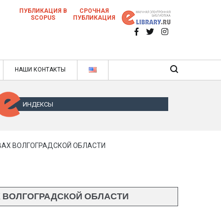
ПУБЛИКАЦИЯ В
СРОЧНАЯ
SCOPUS
ПУБЛИКАЦИЯ
 научных статей в ежемесячном научном
нале
ячном научном журнале
НАШИ КОНТАКТЫ
ИНДЕКСЫ
ВАХ ВОЛГОГРАДСКОЙ ОБЛАСТИ
 ВОЛГОГРАДСКОЙ ОБЛАСТИ