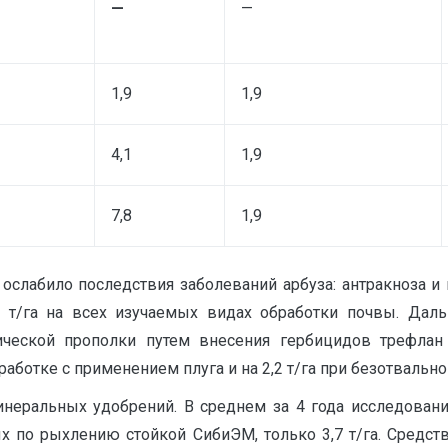
—
—
1,9
1,9
4,1
1,9
7,8
1,9
ослабило последствия заболеваний арбуза: антракноза и 
 т/га на всех изучаемых видах обработки почвы. Дал
еской прополки путем внесения гербицидов трефлан 
бработке с применением плуга и на 2,2 т/га при безотвальн
инеральных удобрений. В среднем за 4 года исследовани
ных по рыхлению стойкой СибиЭМ, только 3,7 т/га. Средс