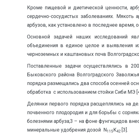
Кроме пищевой и диетической ценности, арб
сердечно-сосудистых заболеваниях. Мякоть 
арбузов, как установлено в последнее время, 
Основной задачей наших исследований явл
объединения в единое целое и выявления их
черноземных и каштановых почв Волгоградской 
Поставленные задачи осуществлялись в 200
Быковского района Волгоградского Заволжья
порядка размещались два способа осенней осн
обработка с использованием стойки Сиби МЭ [4
Делянки первого порядка расщеплялись на де
почвенного плодородия и для борьбы с сорняк
болезнями арбуза;3 – на фоне фунгицидов вне
минеральные удобрения дозой N
K
[3].
115
42