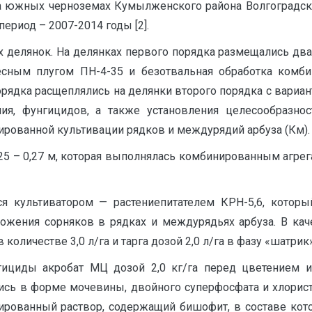
а южных черноземах Кумылженского района Волгоградск
ериод – 2007-2014 годы [2].
елянок. На делянках первого порядка размещались два с
весным плугом ПН-4-35 и безотвальная обработка комб
орядка расщеплялись на делянки второго порядка с вари
ия, фунгицидов, а также установления целесообразно
ированной культивации рядков и междурядий арбуза (Км).
0,25 – 0,27 м, которая выполнялась комбинированным агр
я культиватором — растениепитателем КРН-5,6, котор
тожения сорняков в рядках и междурядьях арбуза. В кач
оличестве 3,0 л/га и тарга дозой 2,0 л/га в фазу «шатрик» 
ициды акробат МЦ дозой 2,0 кг/га перед цветением и
лись в форме мочевины, двойного суперфосфата и хлорист
ированный раствор, содержащий бишофит, в составе кото