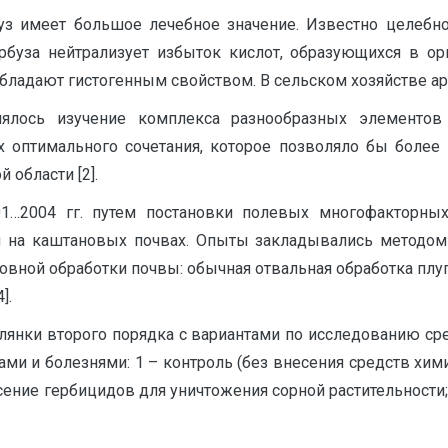
уз имеет большое лечебное значение. Известно целебно
арбуза нейтрализует избыток кислот, образующихся в о
обладают гистогенным свойством. В сельском хозяйстве а
ялось изучение комплекса разнообразных элементов
 оптимального сочетания, которое позволяло бы более
области [2].
1…2004 гг. путем постановки полевых многофакторны
 на каштановых почвах. Опыты закладывались методом
овной обработки почвы: обычная отвальная обработка пл
].
лянки второго порядка с вариантами по исследованию с
ами и болезнями: 1 – контроль (без внесения средств хим
сение гербицидов для уничтожения сорной растительности