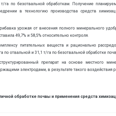
8 т/га по безотвальной обработкам. Получение планируе
едрении в технологию производства средств химизац
прибавка урожая от внесения полного минерального удо
тавила 49,7% и 58,5% относительно контроля.
омплексу питательных веществ и рационально рассредо
а по отвальной и 31,1 т/га по безотвальной обработке почвы
руктурированный препарат на основе местного мине
ержащими электродами, в результате такого воздействия 
личной обработке почвы и применения средств химизаци