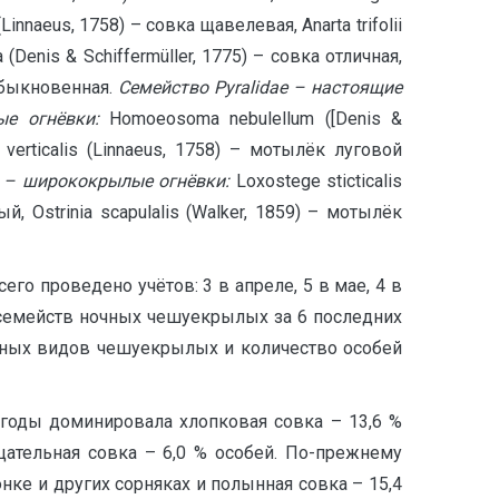
innaeus, 1758) – совка щавелевая, Anarta trifolii
(Denis & Schiffermüller, 1775) – совка отличная,
 обыкновенная.
Семейство
Pyralidae
– настоящие
е огнёвки:
Homoeosoma nebulellum ([Denis &
 verticalis (Linnaeus, 1758) – мотылёк луговой
– ширококрылые огнёвки:
Loxostege sticticalis
, Ostrinia scapulalis (Walker, 1859) – мотылёк
его проведено учётов: 3 в апреле, 5 в мае, 4 в
х семейств ночных чешуекрылых за 6 последних
ранных видов чешуекрылых и количество особей
 годы доминировала хлопковая совка – 13,6 %
цательная совка – 6,0 % особей. По-прежнему
ке и других сорняках и полынная совка – 15,4