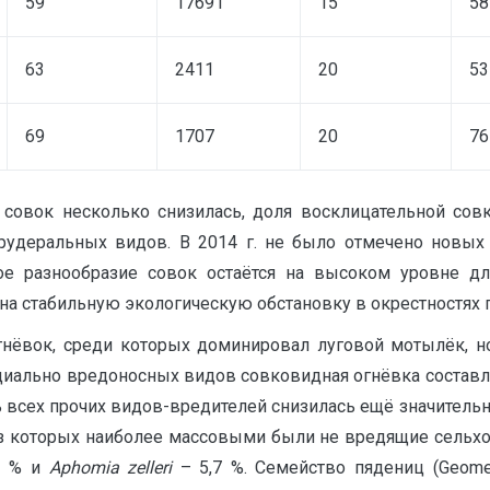
59
17691
15
58
63
2411
20
53
69
1707
20
76
совок несколько снизилась, доля восклицательной совк
удеральных видов. В 2014 г. не было отмечено новых
ое разнообразие совок остаётся на высоком уровне дл
а стабильную экологическую обстановку в окрестностях п.
огнёвок, среди которых доминировал луговой мотылёк, но
енциально вредоносных видов совковидная огнёвка составл
сть всех прочих видов-вредителей снизилась ещё значител
из которых наиболее массовыми были не вредящие сельх
2 % и
Aphomia zelleri
– 5,7 %. Семейство пядениц (Geome