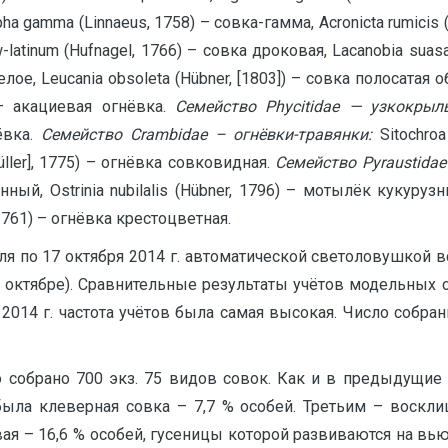
ha gamma (Linnaeus, 1758) – совка-гамма, Acronicta rumicis (L
-latinum (Hufnagel, 1766) – совка дроковая, Lacanobia suasa 
белое, Leucania obsoleta (Hübner, [1803]) – совка полосатая
) – акациевая огнёвка.
Семейство
Phycitidae
— узкокрылы
нёвка.
Семейство
Crambidae
– огнёвки-травянки:
Sitochroa
üller], 1775) – огнёвка совковидная.
Семейство
Pyraustidae
ый, Ostrinia nubilalis (Hübner, 1796) – мотылёк кукурузный
 1761) – огнёвка крестоцветная.
я по 17 октября 2014 г. автоматической светоловушкой вс
 4 в октябре). Сравнительные результаты учётов модельны
 2014 г. частота учётов была самая высокая. Число соб
ло собрано 700 экз. 75 видов совок. Как и в предыдущие
ыла клеверная совка – 7,7 % особей. Третьим – воскли
я – 16,6 % особей, гусеницы которой развиваются на вьюн