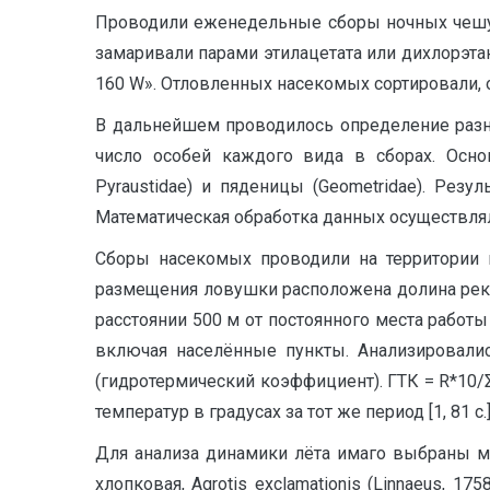
Проводили еженедельные сборы ночных чешу
замаривали парами этилацетата или дихлорэта
160 W». Отловленных насекомых сортировали, 
В дальнейшем проводилось определение разно
число особей каждого вида в сборах. Основн
Pyraustidae) и пяденицы (Geometridae). Рез
Математическая обработка данных осуществлял
Сборы насекомых проводили на территории п
размещения ловушки расположена долина рек
расстоянии 500 м от постоянного места рабо
включая населённые пункты. Анализировали
(гидротермический коэффициент). ГТК = R*10/
температур в градусах за тот же период [1, 81 с.]
Для анализа динамики лёта имаго выбраны
хлопковая, Agrotis exclamationis (Linnaeus, 17