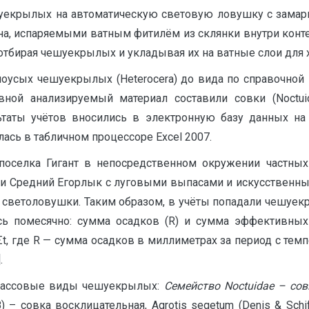
екрылых на автоматическую световую ловушку с зама
на, испаряемыми ватным фитилём из склянки внутри контей
отбирая чешуекрылых и укладывая их на ватные слои для х
усых чешуекрылых (Heterocera) до вида по справочной 
ой анализируемый материал составили совки (Noctuidae),
ультаты учётов вносились в электронную базу данных н
ась в табличном процессоре Excel 2007.
оселка Гигант в непосредственном окружении частных
и Средний Егорлык с луговыми выпасами и искусственных
ты светоловушки. Таким образом, в учёты попадали чешуе
сь помесячно: сумма осадков (R) и сумма эффективн
Σt, где R — сумма осадков в миллиметрах за период с те
.
 массовые виды чешуекрылых:
Семейство Noctuidae – со
58) – совка восклицательная, Agrotis segetum (Denis & Schi