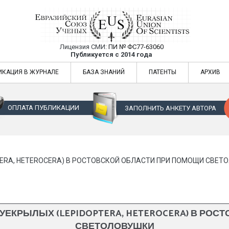
Лицензия СМИ:
ПИ № ФС77-63060
Евразийский Союз Ученых — публикация
Публикуется с 2014 года
жур
Евразийский Союз Ученых — публикация научных статей в ежемес
ИКАЦИЯ В ЖУРНАЛЕ
БАЗА ЗНАНИЙ
ПАТЕНТЫ
АРХИВ
ОПЛАТА ПУБЛИКАЦИИ
ЗАПОЛНИТЬ АНКЕТУ АВТОРА
ERA, HETEROCERA) В РОСТОВСКОЙ ОБЛАСТИ ПРИ ПОМОЩИ СВЕТ
ЕКРЫЛЫХ (LEPIDOPTERA, HETEROCERA) В РОС
СВЕТОЛОВУШКИ