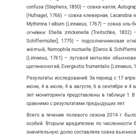
confusa (Stephens, 1850) – совка-капля, Autograp
(Hufnagel, 1766) – совка клеверная, Lacanobia w
Mythimna l-album (Linnaeus, 1767) – совка эль-
огнёвки:
Etiella zinckenella (Treitschke, 1832
Schiffermüller], 1775) – подсолнечниковая ог
жёлтый, Nomophila noctuella ([Denis & Schifferm
(Linnaeus, 1761) – луговой мотылёк обыкновенн
щетинконогий, Evergestis frumentalis (Linnaeus,
Результаты исследований. За период с 17 апрел
июне, 4 в июле, 4 в августе, 6 в сентябре и
лет мониторинга представлены в таблице 1. В
сравнимо с результатами предыдущих лет.
Всего в течение полевого сезона 2014 г. бы
особей. Вторым вредителем по численности б
значительную долю составляла совка вьюнкова