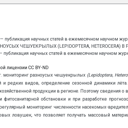
— публикация научных статей в ежемесячном научном жур
ЗНОУСЫХ ЧЕШУЕКРЫЛЫХ (LEPIDOPTERA, HETEROCERA) 
убликация научных статей в ежемесячном научном журнале
ной лицензии CC BY-ND
6 г. мониторинг разноусых чешуекрылых
(
L
epidoptera
,
Hetero
 и редких видов, определение сезонной динамики лёта. 
хозяйственной продукции в регионе. Поэтому сведения о 
фитосанитарной обстановки и при разработке прогноз
регулярный мониторинг численности насекомых-вредител
ых ловушек, что позволяет получать массовый матери