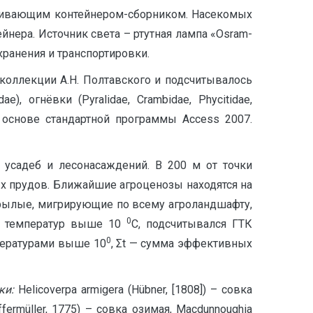
ривающим контейнером-сборником. Насекомых
нера. Источник света – ртутная лампа «Osram-
ранения и транспортировки.
коллекции А.Н. Полтавского и подсчитывалось
 огнёвки (Pyralidae, Crambidae, Phycitidae,
а основе стандартной программы Access 2007.
 усадеб и лесонасаждений. В 200 м от точки
 прудов. Ближайшие агроценозы находятся на
крылые, мигрирующие по всему агроландшафту,
0
ых температур выше 10
С, подсчитывался ГТК
0
мпературами выше 10
, Σt — сумма эффективных
вки:
Helicoverpa armigera (Hübner, [1808]) – совка
ffermüller, 1775) – совка озимая, Macdunnoughia