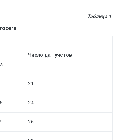
Таблица 1.
rocera
Число дат учётов
з.
21
5
24
9
26