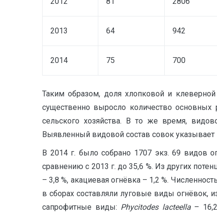
2012
81
2806
2013
64
942
2014
75
700
Таким образом, доля хлопковой и клеверной 
существенно выросло количество основных р
сельского хозяйства. В то же время, видов
Выявленный видовой состав совок указывает н
В 2014 г. было собрано 1707 экз. 69 видов 
сравнению с 2013 г. до 35,6 %. Из других пот
– 3,8 %, акациевая огнёвка – 1,2 %. Численно
в сборах составляли луговые виды огнёвок, 
сапрофитные виды:
Phycitodes lacteella
– 16,