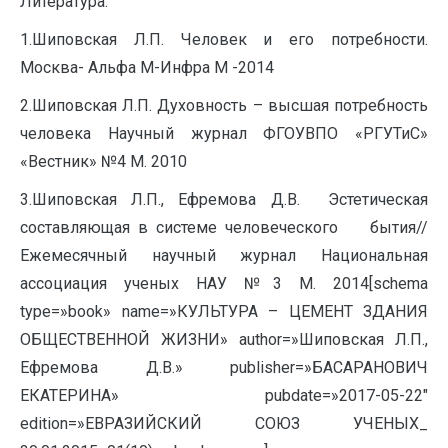
Литература:
1.Шиповская Л.П. Человек и его потребности.
Москва- Альфа М-Инфра М -2014
2.Шиповская Л.П. Духовность – высшая потребность
человека Научный журнал ФГОУВПО «РГУТиС»
«Вестник» №4 М. 2010
3.Шиповская Л.П., Ефремова Д.В. Эстетическая
составляющая в системе человеческого бытия//
Ежемесячный научный журнал Национальная
ассоциация ученых НАУ №3 М. 2014[schema
type=»book» name=»КУЛЬТУРА – ЦЕМЕНТ ЗДАНИЯ
ОБЩЕСТВЕННОЙ ЖИЗНИ» author=»Шиповская Л.П.,
Ефремова Д.В.» publisher=»БАСАРАНОВИЧ
ЕКАТЕРИНА» pubdate=»2017-05-22″
edition=»ЕВРАЗИЙСКИЙ СОЮЗ УЧЕНЫХ_