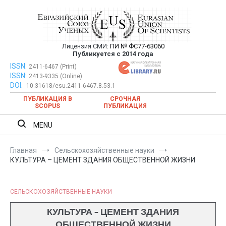
Перейти
к
содержимому
Лицензия СМИ:
ПИ № ФС77-63060
Евразийский Союз Ученых —
Публикуется с 2014 года
публикация научных статей в
ISSN:
Евразийский Союз Ученых — публикация научных статей в
2411-6467 (Print)
ISSN:
2413-9335 (Online)
ежемесячном научном журнале
ежемесячном научном журнале
DOI:
10.31618/esu.2411-6467.8.53.1
ПУБЛИКАЦИЯ В
СРОЧНАЯ
SCOPUS
ПУБЛИКАЦИЯ
MENU
Главная
Сельскохозяйственные науки
КУЛЬТУРА – ЦЕМЕНТ ЗДАНИЯ ОБЩЕСТВЕННОЙ ЖИЗНИ
СЕЛЬСКОХОЗЯЙСТВЕННЫЕ НАУКИ
КУЛЬТУРА – ЦЕМЕНТ ЗДАНИЯ
ОБЩЕСТВЕННОЙ ЖИЗНИ