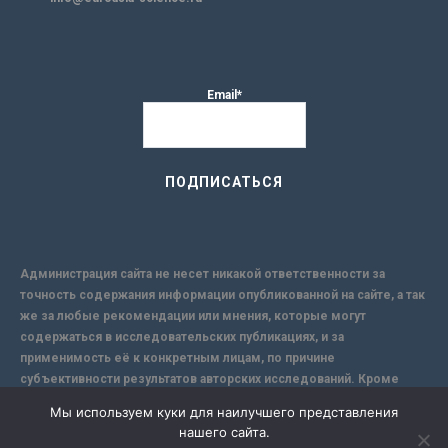
Email*
Администрация сайта не несет никакой ответственности за
точность содержания информации опубликованной на сайте, а так
же за любые рекомендации или мнения, которые могут
содержаться в исследовательских публикациях, и за
применимость её к конкретным лицам, по причине
субъективности результатов авторских исследований. Кроме
того, поскольку интернет не обеспечивает в полной мере
Мы используем куки для наилучшего представления
надежной защиты информации, Сайт не несет ответственности за
нашего сайта.
информацию, присылаемую через интернет.