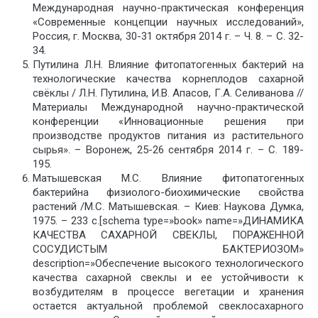
Международная научно-практическая конференция
«Современные концепции научных исследований»,
Россия, г. Москва, 30-31 октября 2014 г. – Ч. 8. – С. 32-
34.
Путилина Л.Н. Влияние фитопатогенных бактерий на
технологические качества корнеплодов сахарной
свёклы / Л.Н. Путилина, И.В. Апасов, Г.А. Селиванова //
Материалы Международной научно-практической
конференции «Инновационные решения при
производстве продуктов питания из растительного
сырья». – Воронеж, 25-26 сентября 2014 г. – С. 189-
195.
Матышевская М.С. Влияние фитопатогенных
бактерийна физиолого-биохимические свойства
растений /М.С. Матышевская. – Киев: Наукова Думка,
1975. – 233 с.[schema type=»book» name=»ДИНАМИКА
КАЧЕСТВА САХАРНОЙ СВЕКЛЫ, ПОРАЖЕННОЙ
СОСУДИСТЫМ БАКТЕРИОЗОМ»
description=»Обеспечение высокого технологического
качества сахарной свеклы и ее устойчивости к
возбудителям в процессе вегетации и хранения
остается актуальной проблемой свеклосахарного