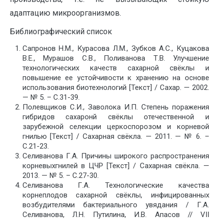
адаптацию микроорганизмов.
Библиографический список
Сапронов Н.М., Курасова Л.М., Зубков А.С., Куцакова
В.Е., Мурашов С.В., Поливанова Т.В. Улучшение
технологических качеств сахарной свёклы и
повышение ее устойчивости к хранению на основе
использования биотехнологий [Текст] / Сахар. — 2002.
— № 5. – С.31-39.
Полевщиков С.И., Заволока И.П. Степень поражения
гибридов сахаронй свёклы отечественной и
зарубежной селекции церкоспорозом и корневой
гнилью [Текст] / Сахарная свёкла. — 2011. — № 6. –
С.21-23.
Селиванова Г.А. Причины широкого распространения
корневыхгнилей в ЦЧР [Текст] / Сахарная свёкла. —
2013. — № 5. – С.27-30.
Селиванова Г.А. Технологические качества
корнеплодов сахарной свёклы, инфицированных
возбудителями бактериального увядания / Г.А.
Селиванова, Л.Н. Путилина, И.В. Апасов // VII