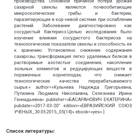
производства. Основной причиной потери урожая
сахарной свеклы являются почвообитающие
микроскопические грибы и бактерии,
паразитирующие в кор-невой системе при ослаблении
растений. Заболевание диагностировано как
сосудистый бактериоз.Целью исследования было
изучение влияния сосудистого бактериоза на
технологические показатели свеклы и способность ее
к хранению. Установлено снижение содержания
сахарозы, трансформация легко удаляемых белков в
растворимые азотистые соединения, накопление
зольных элементов и редуцирующих веществ в
пораженных корнеплодах, что снижает
технологические качества перерабатываемого
сырья.» author=»Кульнева Надежда Григорьевна,
Путилина Людмила Николаевна, Селезнева Ирина
Геннадьевна» publisher=»БАСАРАНОВИЧ ЕКАТЕРИНА»
pubdate=»2017-03-20″ edition=»ЕВРАЗИЙСКИЙ СОЮЗ
УЧЕНЫХ_30.05.2015_05(14)» ebook=»yes» ]
Список литературы: