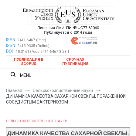
Перейти
к
содержимому
Лицензия СМИ:
ПИ № ФС77-63060
Евразийский Союз Ученых —
Публикуется с 2014 года
публикация научных статей в
ISSN:
Евразийский Союз Ученых — публикация научных статей в
2411-6467 (Print)
ISSN:
2413-9335 (Online)
ежемесячном научном журнале
ежемесячном научном журнале
DOI:
10.31618/esu.2411-6467.8.53.1
ПУБЛИКАЦИЯ В
СРОЧНАЯ
SCOPUS
ПУБЛИКАЦИЯ
MENU
Главная
Сельскохозяйственные науки
ДИНАМИКА КАЧЕСТВА САХАРНОЙ СВЕКЛЫ, ПОРАЖЕННОЙ
СОСУДИСТЫМ БАКТЕРИОЗОМ
СЕЛЬСКОХОЗЯЙСТВЕННЫЕ НАУКИ
ДИНАМИКА КАЧЕСТВА САХАРНОЙ СВЕКЛЫ,