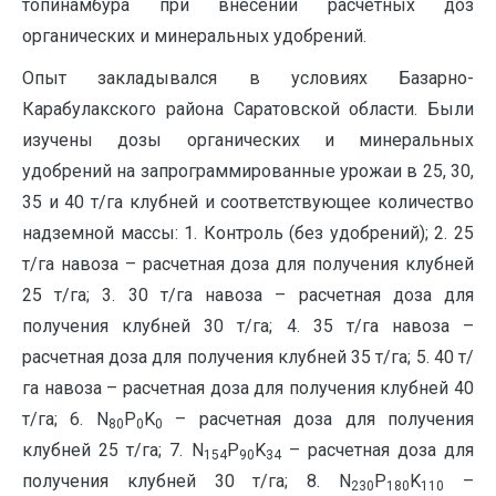
топинамбура при внесении расчетных доз
органических и минеральных удобрений.
Опыт закладывался в условиях Базарно-
Карабулакского района Саратовской области. Были
изучены дозы органических и минеральных
удобрений на запрограммированные урожаи в 25, 30,
35 и 40 т/га клубней и соответствующее количество
надземной массы: 1. Контроль (без удобрений); 2. 25
т/га навоза – расчетная доза для получения клубней
25 т/га; 3. 30 т/га навоза – расчетная доза для
получения клубней 30 т/га; 4. 35 т/га навоза –
расчетная доза для получения клубней 35 т/га; 5. 40 т/
га навоза – расчетная доза для получения клубней 40
т/га; 6. N
P
K
– расчетная доза для получения
80
0
0
клубней 25 т/га; 7. N
P
K
– расчетная доза для
154
90
34
получения клубней 30 т/га; 8. N
P
K
–
230
180
110