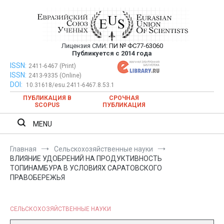
Перейти
к
содержимому
Лицензия СМИ:
ПИ № ФС77-63060
Евразийский Союз Ученых —
Публикуется с 2014 года
публикация научных статей в
ISSN:
Евразийский Союз Ученых — публикация научных статей в
2411-6467 (Print)
ISSN:
2413-9335 (Online)
ежемесячном научном журнале
ежемесячном научном журнале
DOI:
10.31618/esu.2411-6467.8.53.1
ПУБЛИКАЦИЯ В
СРОЧНАЯ
SCOPUS
ПУБЛИКАЦИЯ
MENU
Главная
Сельскохозяйственные науки
ВЛИЯНИЕ УДОБРЕНИЙ НА ПРОДУКТИВНОСТЬ
ТОПИНАМБУРА В УСЛОВИЯХ САРАТОВСКОГО
ПРАВОБЕРЕЖЬЯ
СЕЛЬСКОХОЗЯЙСТВЕННЫЕ НАУКИ