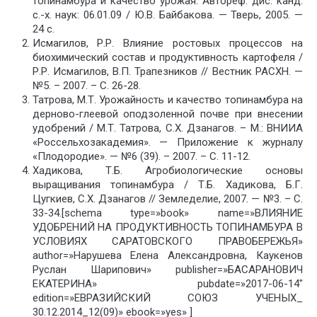
топинамбура и качество урожая: Автореф. дис. канд.
с.-х. наук: 06.01.09 / Ю.В. Байбакова. — Тверь, 2005. —
24 с.
Исмагилов, Р.Р. Влияние ростовых процессов на
биохимический состав и продуктивность картофеля /
Р.Р. Исмагилов, В.П. Трапезников // Вестник РАСХН. —
№5. – 2007. – С. 26-28.
Татрова, М.Т. Урожайность и качество топинамбура на
дерново-глеевой оподзоленной почве при внесении
удобрений / М.Т. Татрова, С.Х. Дзанагов. – М.: ВНИИА
«Россельхозакадемия». — Приложение к журналу
«Плодородие». — №6 (39). – 2007. – С. 11-12.
Хадикова, Т.Б. Агробиологические основы
выращивания топинамбура / Т.Б. Хадикова, Б.Г.
Цугкиев, С.Х. Дзанагов // Земледелие, 2007. — №3. – С.
33-34.[schema type=»book» name=»ВЛИЯНИЕ
УДОБРЕНИЙ НА ПРОДУКТИВНОСТЬ ТОПИНАМБУРА В
УСЛОВИЯХ САРАТОВСКОГО ПРАВОБЕРЕЖЬЯ»
author=»Нарушева Елена Александровна, Каукенов
Руслан Шарипович» publisher=»БАСАРАНОВИЧ
ЕКАТЕРИНА» pubdate=»2017-06-14″
edition=»ЕВРАЗИЙСКИЙ СОЮЗ УЧЕНЫХ_
30.12.2014_12(09)» ebook=»yes» ]