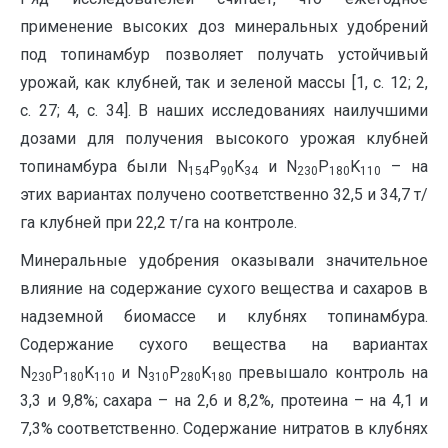
применение высоких доз минеральных удобрений
под топинамбур позволяет получать устойчивый
урожай, как клубней, так и зеленой массы [1, с. 12; 2,
с. 27; 4, с. 34]. В наших исследованиях наилучшими
дозами для получения высокого урожая клубней
топинамбура были N
P
K
и N
P
K
– на
154
90
34
230
180
110
этих вариантах получено соответственно 32,5 и 34,7 т/
га клубней при 22,2 т/га на контроле.
Минеральные удобрения оказывали значительное
влияние на содержание сухого вещества и сахаров в
надземной биомассе и клубнях топинамбура.
Содержание сухого вещества на вариантах
N
P
K
и N
P
K
превышало контроль на
230
180
110
310
280
180
3,3 и 9,8%; сахара – на 2,6 и 8,2%, протеина – на 4,1 и
7,3% соответственно. Содержание нитратов в клубнях