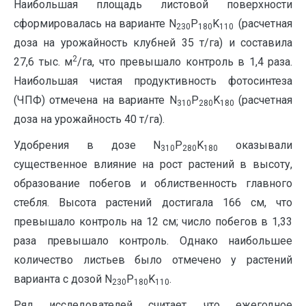
Наибольшая площадь листовой поверхности
сформировалась на варианте N
P
K
(расчетная
230
180
110
доза на урожайность клубней 35 т/га) и составила
2
27,6 тыс. м
/га, что превышало контроль в 1,4 раза.
Наибольшая чистая продуктивность фотосинтеза
(ЧПФ) отмечена на варианте N
P
K
(расчетная
310
280
180
доза на урожайность 40 т/га).
Удобрения в дозе N
P
K
оказывали
310
280
180
существенное влияние на рост растений в высоту,
образование побегов и облиственность главного
стебля. Высота растений достигала 166 см, что
превышало контроль на 12 см; число побегов в 1,33
раза превышало контроль. Однако наибольшее
количество листьев было отмечено у растений
варианта с дозой N
P
K
.
230
180
110
Ряд исследователей считает, что ежегодное