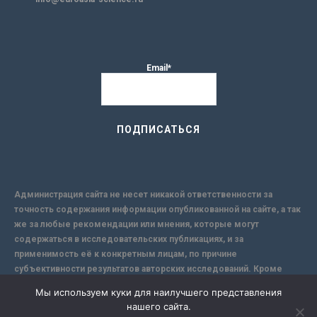
Email*
Администрация сайта не несет никакой ответственности за
точность содержания информации опубликованной на сайте, а так
же за любые рекомендации или мнения, которые могут
содержаться в исследовательских публикациях, и за
применимость её к конкретным лицам, по причине
субъективности результатов авторских исследований. Кроме
того, поскольку интернет не обеспечивает в полной мере
Мы используем куки для наилучшего представления
надежной защиты информации, Сайт не несет ответственности за
нашего сайта.
информацию, присылаемую через интернет.