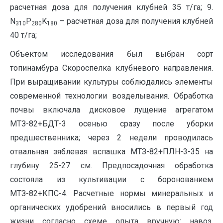
расчетная доза для получения клубней 35 т/га; 9.
N
P
K
– расчетная доза для получения клубней
310
280
180
40 т/га;
Объектом исследования был выбран сорт
топинамбура Скороспелка клубневого направления.
При выращивании культуры соблюдались элементы
современной технологии возделывания. Обработка
почвы включала дисковое лущение агрегатом
МТЗ-82+БДТ-3 осенью сразу после уборки
предшественника; через 2 недели проводилась
отвальная зяблевая вспашка МТЗ-82+ПЛН-3-35 на
глубину 25-27 см. Предпосадочная обработка
состояла из культивации с боронованием
МТЗ-82+КПС-4. Расчетные нормы минеральных и
органических удобрений вносились в первый год
жизни согласно схеме опыта вручную: навоз,