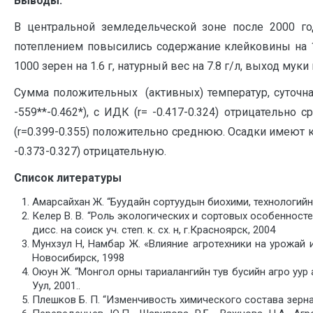
Выводы:
В центральной земледельческой зоне после 2000 год
потеплением повысились содержание клейковины на 1.
1000 зерен на 1.6 г, натурный вес на 7.8 г/л, выход муки 
Сумма положительных (активных) температур, суточна
-559**-0.462*), с ИДК (r= -0.417-0.324) отрицательно 
(r=0.399-0.355) положительно среднюю. Осадки имеют 
-0.373-0.327) отрицательную.
Список литературы
Амарсайхан Ж. “Буудайн сортуудын биохими, технологийн ча
Келер В. В. “Роль экологических и сортовых особенност
дисс. на соиск уч. степ. к. сх. н, г.Красноярск, 2004
Мунхзул Н, Намбар Ж. «Влияние агротехники на урожай 
Новосибирск, 1998
Оюун Ж. “Монгол орны тариалангийн тув бусийн агро уур ам
Уул, 2001..
Плешков Б. П. “Изменчивость химического состава зерна 