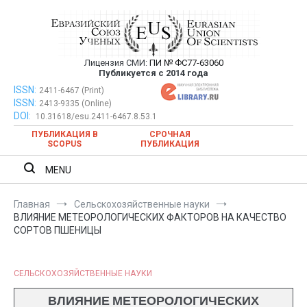
Перейти
к
содержимому
Лицензия СМИ:
ПИ № ФС77-63060
Евразийский Союз Ученых —
Публикуется с 2014 года
публикация научных статей в
ISSN:
Евразийский Союз Ученых — публикация научных статей в
2411-6467 (Print)
ISSN:
2413-9335 (Online)
ежемесячном научном журнале
ежемесячном научном журнале
DOI:
10.31618/esu.2411-6467.8.53.1
ПУБЛИКАЦИЯ В
СРОЧНАЯ
SCOPUS
ПУБЛИКАЦИЯ
MENU
Главная
Сельскохозяйственные науки
ВЛИЯНИЕ МЕТЕОРОЛОГИЧЕСКИХ ФАКТОРОВ НА КАЧЕСТВО
СОРТОВ ПШЕНИЦЫ
СЕЛЬСКОХОЗЯЙСТВЕННЫЕ НАУКИ
ВЛИЯНИЕ МЕТЕОРОЛОГИЧЕСКИХ