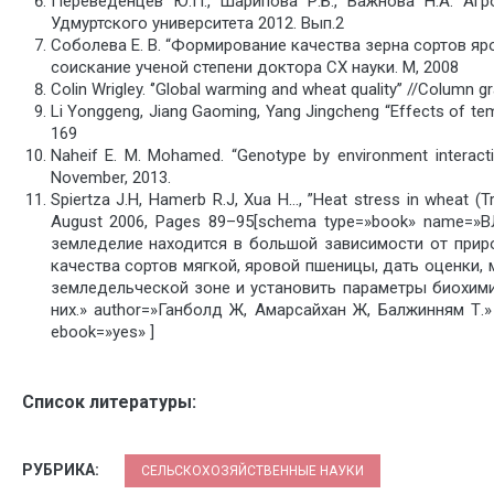
Переведенцев Ю.П., Шарипова Р.Б., Важнова Н.А. Агр
Удмуртского университета 2012. Вып.2
Соболева Е. В. “Формирование качества зерна сортов я
соискание ученой степени доктора СХ науки. М, 2008
Colin Wrigley. ‘’Global warming and wheat quality’’ //Column gr
Li Yonggeng, Jiang Gaoming, Yang Jingcheng “Effects of temp
169
Naheif E. M. Mohamed. “Genotype by environment interactio
November, 2013.
Spiertza J.H, Hamerb R.J, Xua H…, ”Heat stress in wheat (Tr
August 2006, Pages 89–95[schema type=»book» nam
земледелие находится в большой зависимости от прир
качества сортов мягкой, яровой пшеницы, дать оценки,
земледельческой зоне и установить параметры биохими
них.» author=»Ганболд Ж, Амарсайхан Ж, Балжинням Т.» 
ebook=»yes» ]
Список литературы:
РУБРИКА:
СЕЛЬСКОХОЗЯЙСТВЕННЫЕ НАУКИ