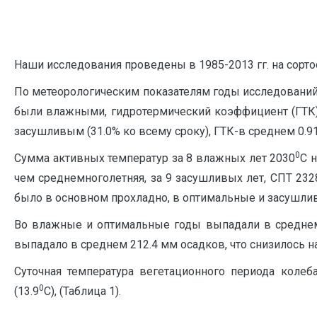
Наши исследования проведены в 1985-2013 гг. на сорто
По метеорологическим показателям годы исследований
были влажными, гидротермический коэффициент (ГТК) в 
засушливым (31.0% ко всему сроку), ГТК-в среднем 0.91 
0
Сумма активных температур за 8 влажных лет 2030
С н
чем среднемноголетняя, за 9 засушливых лет, СПТ 232
было в основном прохладно, в оптимальные и засушли
Во влажные и оптимальные годы выпадали в среднем 
выпадало в среднем 212.4 мм осадков, что снизилось на
Суточная температура вегетационного периода колеба
0
(13.9
С), (Таблица 1).