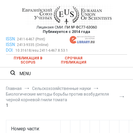
Перейти
к
содержимому
Лицензия СМИ:
ПИ № ФС77-63060
Евразийский Союз Ученых —
Публикуется с 2014 года
публикация научных статей в
ISSN:
Евразийский Союз Ученых — публикация научных статей в
2411-6467 (Print)
ISSN:
2413-9335 (Online)
ежемесячном научном журнале
ежемесячном научном журнале
DOI:
10.31618/esu.2411-6467.8.53.1
ПУБЛИКАЦИЯ В
СРОЧНАЯ
SCOPUS
ПУБЛИКАЦИЯ
MENU
Главная
Сельскохозяйственные науки
Биологические методы борьбы против возбудителя
черной корневой гнили томата
1
Номер части: