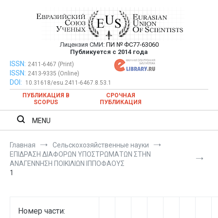
Перейти
к
содержимому
Лицензия СМИ:
ПИ № ФС77-63060
Евразийский Союз Ученых —
Публикуется с 2014 года
публикация научных статей в
ISSN:
Евразийский Союз Ученых — публикация научных статей в
2411-6467 (Print)
ISSN:
2413-9335 (Online)
ежемесячном научном журнале
ежемесячном научном журнале
DOI:
10.31618/esu.2411-6467.8.53.1
ПУБЛИКАЦИЯ В
СРОЧНАЯ
SCOPUS
ПУБЛИКАЦИЯ
MENU
Главная
Сельскохозяйственные науки
ΕΠΙΔΡΑΣΗ ΔΙΑΦΟΡΩΝ ΥΠΟΣΤΡΩΜΑΤΩΝ ΣΤΗΝ
ΑΝΑΓΕΝΝΗΣΗ ΠΟΙΚΙΛΙΩΝ ΙΠΠΟΦΑΟΥΣ
1
Номер части: