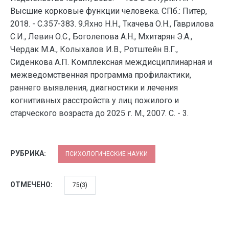
Высшие корковые функции человека. СПб.: Питер,
2018. - С.357-383. 9.Яхно Н.Н., Ткачева О.Н., Гаврилова
С.И., Левин О.С., Боголепова А.Н., Мхитарян Э.А.,
Чердак М.А., Колыхалов И.В., Ротштейн В.Г.,
Сиденкова А.П. Комплексная междисциплинарная и
межведомственная программа профилактики,
раннего выявления, диагностики и лечения
когнитивных расстройств у лиц пожилого и
старческого возраста до 2025 г. М., 2007. С. - 3.
РУБРИКА:
ПСИХОЛОГИЧЕСКИЕ НАУКИ
ОТМЕЧЕНО:
75(3)