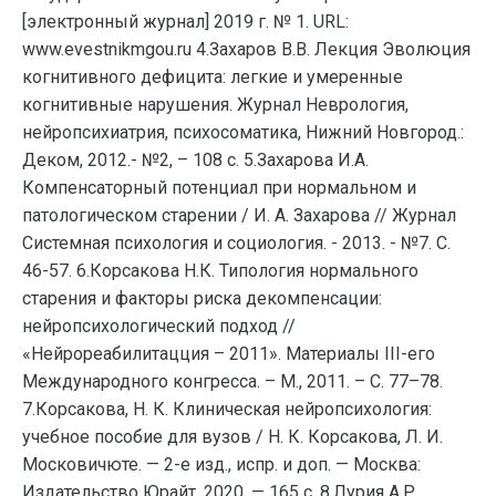
[электронный журнал] 2019 г. № 1. URL:
www.evestnikmgou.ru 4.Захаров В.В. Лекция Эволюция
когнитивного дефицита: легкие и умеренные
когнитивные нарушения. Журнал Неврология,
нейропсихиатрия, психосоматика, Нижний Новгород.:
Деком, 2012.- №2, – 108 с. 5.Захарова И.А.
Компенсаторный потенциал при нормальном и
патологическом старении / И. А. Захарова // Журнал
Системная психология и социология. - 2013. - №7. С.
46-57. 6.Корсакова Н.К. Типология нормального
старения и факторы риска декомпенсации:
нейропсихологический подход //
«Нейрореабилитацция – 2011». Материалы III-его
Международного конгресса. – М., 2011. – C. 77–78.
7.Корсакова, Н. К. Клиническая нейропсихология:
учебное пособие для вузов / Н. К. Корсакова, Л. И.
Московичюте. — 2-е изд., испр. и доп. — Москва:
Издательство Юрайт, 2020. — 165 с. 8.Лурия А.Р.