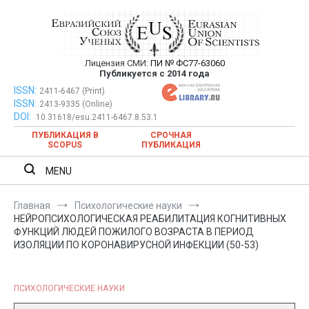
Перейти
к
содержимому
Лицензия СМИ:
ПИ № ФС77-63060
Евразийский Союз Ученых —
Публикуется с 2014 года
публикация научных статей в
ISSN:
Евразийский Союз Ученых — публикация научных статей в
2411-6467 (Print)
ISSN:
2413-9335 (Online)
ежемесячном научном журнале
ежемесячном научном журнале
DOI:
10.31618/esu.2411-6467.8.53.1
ПУБЛИКАЦИЯ В
СРОЧНАЯ
SCOPUS
ПУБЛИКАЦИЯ
MENU
Главная
Психологические науки
НЕЙРОПСИХОЛОГИЧЕСКАЯ РЕАБИЛИТАЦИЯ КОГНИТИВНЫХ
ФУНКЦИЙ ЛЮДЕЙ ПОЖИЛОГО ВОЗРАСТА В ПЕРИОД
ИЗОЛЯЦИИ ПО КОРОНАВИРУСНОЙ ИНФЕКЦИИ (50-53)
ПСИХОЛОГИЧЕСКИЕ НАУКИ