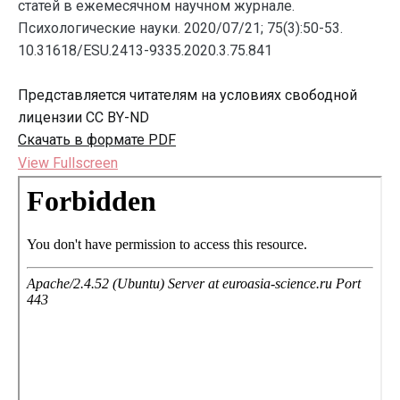
статей в ежемесячном научном журнале.
Психологические науки. 2020/07/21; 75(3):50-53.
10.31618/ESU.2413-9335.2020.3.75.841
Представляется читателям на условиях свободной
лицензии CC BY-ND
Скачать в формате PDF
View Fullscreen
Перейти
к
содержимому
PDF