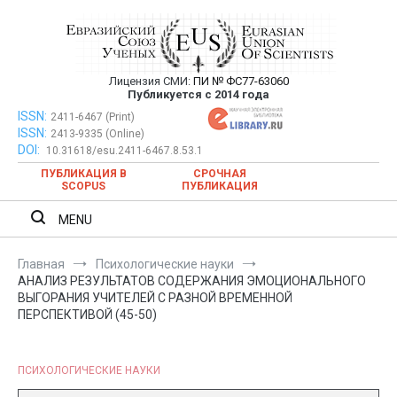
Перейти
к
содержимому
Лицензия СМИ:
ПИ № ФС77-63060
Евразийский Союз Ученых —
Публикуется с 2014 года
публикация научных статей в
ISSN:
Евразийский Союз Ученых — публикация научных статей в
2411-6467 (Print)
ISSN:
2413-9335 (Online)
ежемесячном научном журнале
ежемесячном научном журнале
DOI:
10.31618/esu.2411-6467.8.53.1
ПУБЛИКАЦИЯ В
СРОЧНАЯ
SCOPUS
ПУБЛИКАЦИЯ
MENU
Главная
Психологические науки
АНАЛИЗ РЕЗУЛЬТАТОВ СОДЕРЖАНИЯ ЭМОЦИОНАЛЬНОГО
ВЫГОРАНИЯ УЧИТЕЛЕЙ С РАЗНОЙ ВРЕМЕННОЙ
ПЕРСПЕКТИВОЙ (45-50)
ПСИХОЛОГИЧЕСКИЕ НАУКИ