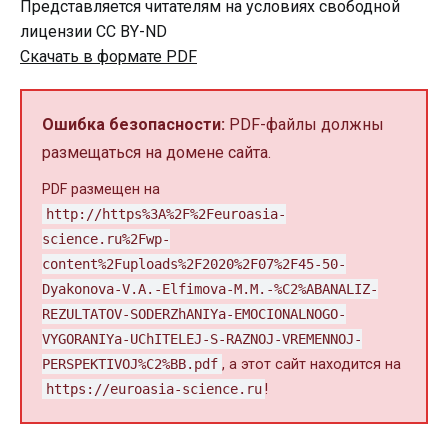
Представляется читателям на условиях свободной
лицензии CC BY-ND
Скачать в формате PDF
Ошибка безопасности:
PDF-файлы должны
размещаться на домене сайта.
PDF размещен на
http://https%3A%2F%2Feuroasia-
science.ru%2Fwp-
content%2Fuploads%2F2020%2F07%2F45-50-
Dyakonova-V.A.-Elfimova-M.M.-%C2%ABANALIZ-
REZULTATOV-SODERZhANIYa-EMOCIONALNOGO-
VYGORANIYa-UChITELEJ-S-RAZNOJ-VREMENNOJ-
PERSPEKTIVOJ%C2%BB.pdf
, а этот сайт находится на
https://euroasia-science.ru
!