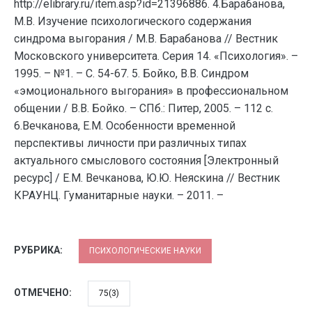
http://elibrary.ru/item.asp?id=21396886. 4.Барабанова,
М.В. Изучение психологического содержания
синдрома выгорания / М.В. Барабанова // Вестник
Московского университета. Серия 14. «Психология». –
1995. – №1. – С. 54-67. 5. Бойко, В.В. Синдром
«эмоционального выгорания» в профессиональном
общении / В.В. Бойко. – СПб.: Питер, 2005. – 112 с.
6.Вечканова, Е.М. Особенности временной
перспективы личности при различных типах
актуального смыслового состояния [Электронный
ресурс] / Е.М. Вечканова, Ю.Ю. Неяскина // Вестник
КРАУНЦ. Гуманитарные науки. – 2011. –
РУБРИКА:
ПСИХОЛОГИЧЕСКИЕ НАУКИ
ОТМЕЧЕНО:
75(3)