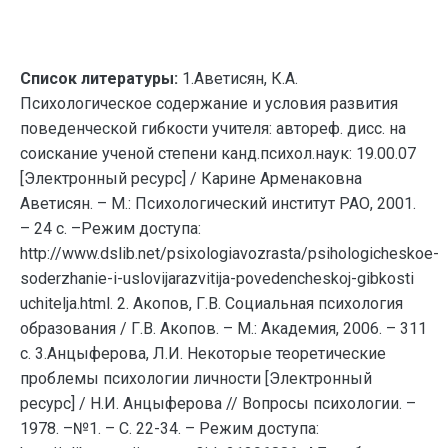
Список литературы:
1.Аветисян, К.А.
Психологическое содержание и условия развития
поведенческой гибкости учителя: автореф. дисс. на
соискание ученой степени канд.психол.наук: 19.00.07
[Электронный ресурс] / Карине Арменаковна
Аветисян. – М.: Психологический институт РАО, 2001.
– 24 с. –Режим доступа:
http://www.dslib.net/psixologiavozrasta/psihologicheskoe-
soderzhanie-i-uslovijarazvitija-povedencheskoj-gibkosti
uchitelja.html. 2. Акопов, Г.В. Социальная психология
образования / Г.В. Акопов. – М.: Академия, 2006. – 311
с. 3.Анцыферова, Л.И. Некоторые теоретические
проблемы психологии личности [Электронный
ресурс] / Н.И. Анцыферова // Вопросы психологии. –
1978. –№1. – С. 22-34. – Режим доступа: