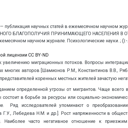
— публикация научных статей в ежемесячном научном жур
ВНОГО БЛАГОПОЛУЧИЯ ПРИНИМАЮЩЕГО НАСЕЛЕНИЯ В ОТ
месячном научном журнале. Психологические науки. ; ():-
ной лицензии CC BY-ND
к увеличению миграционных потоков. Вопросы интеграци
многих авторов [Шамионов Р.М., Константинов В.В., Рябиче
представителей коренных местных жителей зачастую нега
анием определенной угрозы от мигрантов. Чаще всего 
ы состоит в борьбе за ресурсы или социально-экономичес
гие. Ряд исследователей упоминают о преобразовании
.У., Лебедева Н.М. и др.]. Рост напряженности в общес
ти. Наиболее часто негативное отношение к приезж