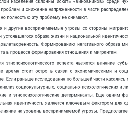
ои населения склонны искать «виновников» среди чу
 проблем и снижение напряженности в части распределе
но полностью эту проблему не снимают.
 и другие воспринимаемые угрозы со стороны мигранто
стоявшегося образа жизни и национальной идентичности.
овлетворенность. Формированию негативного образа миг
уга в процессе формирования отношения к мигрантам.
ия этнопсихологического аспекта является влияние суб
ше время стоит остро в связи с экономическими и соц
. Если раньше исследования по большей части касались 
 анализ социокультурных, социально-психологических и л
ские и этнопсихологические детерминанты. Еще одним ф
нальная идентичность является ключевым фактором для о
влияние на уровень воспринимаемой угрозы. Предполагае