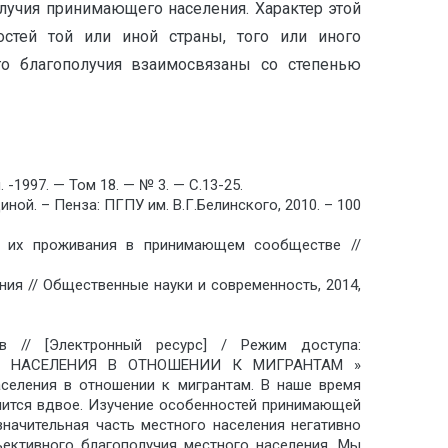
лучия принимающего населения. Характер этой
остей той или иной страны, того или иного
го благополучия взаимосвязаны со степенью
-1997. — Том 18. — № 3. — С.13-25.
ой. – Пенза: ПГПУ им. В.Г.Белинского, 2010. – 100
й их проживания в принимающем сообществе //
я // Общественные науки и современность, 2014,
ов // [Электронный ресурс] / Режим доступа:
ЩЕГО НАСЕЛЕНИЯ В ОТНОШЕНИИ К МИГРАНТАМ »
аселения в отношении к мигрантам. В наше время
ичится вдвое. Изучение особенностей принимающей
начительная часть местного населения негативно
ективного благополучия местного населения. Мы