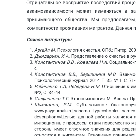
Отрицательное восприятие последствий проце
взаимозависимости может изменяться в зав
принимающего общества. Мы предполагаем, 
компактности проживания мигрантов. Данная п
Список литературы
Аргайл М.
Психология счастья. СПб.: Питер, 2003
Джидарьян, И.А.
Представление о счастье в рус
Константинов В.В., Ковалева Н.А.
Социально-пс
с.
Константинов В.В., Вершинина М.В.
Взаимос
Психологический журнал. 2014. Т. 35. № 1. С. 71-
Рябиченко Т.А, Лебедева Н.М.
Отношение к им
№2, С. 34-44.
Стефаненко Т.Г.
Этнопсихология. М.: Аспект Прес
Шамионов, Р.М.
Субъективное благополуч
www.psyjournals.ru[schema type=»book
description=»Целью данной работы является
миграционные процессы стали повсеместно ма
стороны имеет огромное значения для решени
относится к мигрантам. Отношение принимаю