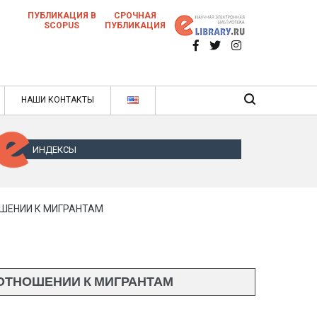
ПУБЛИКАЦИЯ В
СРОЧНАЯ
SCOPUS
ПУБЛИКАЦИЯ
 научных статей в ежемесячном научном
нале
ячном научном журнале
НАШИ КОНТАКТЫ
ИНДЕКСЫ
ШЕНИИ К МИГРАНТАМ
ОТНОШЕНИИ К МИГРАНТАМ