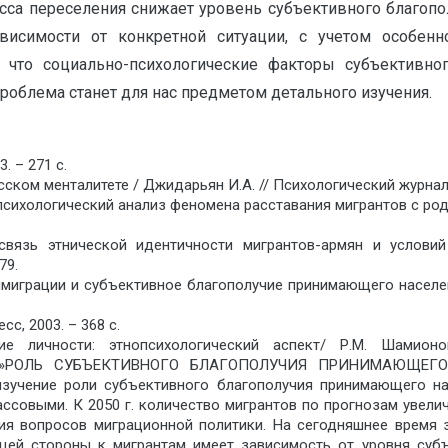
сса переселения снижает уровень субъективного благопо
исимости от конкретной ситуации, с учетом особенн
что социально-психологические факторы субъективно
роблема станет для нас предметом детального изучения.
. – 271 с.
ском менталитете / Джидарьян И.А. // Психологический журнал. 
ихологический анализ феномена расставания мигрантов с родин
вязь этнической идентичности мигрантов-армян и услови
79.
миграции и субъективное благополучие принимающего населени
с, 2003. – 368 с.
ие личности: этнопсихологический аспект/ Р.М. Шамион
» name=»РОЛЬ СУБЪЕКТИВНОГО БЛАГОПОЛУЧИЯ ПРИНИМАЮ
 изучение роли субъективного благополучия принимающего н
ссовыми. К 2050 г. количество мигрантов по прогнозам увел
я вопросов миграционной политики. На сегодняшнее время з
щей стороны к мигрантам имеет зависимость от уровня субъ