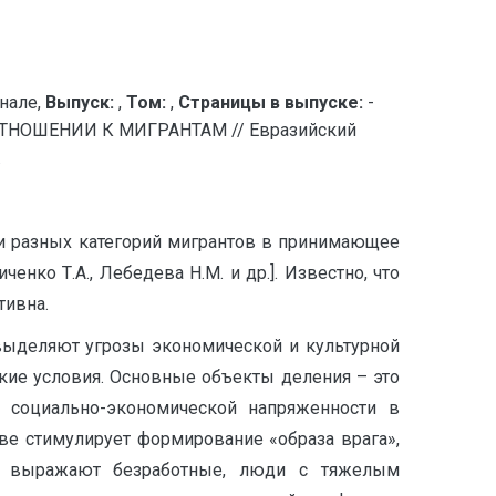
нале,
Выпуск:
,
Том:
,
Страницы в выпуске:
-
НОШЕНИИ К МИГРАНТАМ // Евразийский
.
и разных категорий мигрантов в принимающее
нко Т.А., Лебедева Н.М. и др.]. Известно, что
тивна.
выделяют угрозы экономической и культурной
кие условия. Основные объекты деления – это
 социально-экономической напряженности в
тве стимулирует формирование «образа врага»,
им выражают безработные, люди с тяжелым