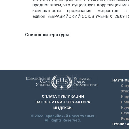
предполагаем, что существует корреляция м
компактности проживания мигрантов. » 
edition=»ЕВРАЗИЙСКИЙ СОЮЗ УЧЕНЫХ_26.09.15_
Список литературы:
НАУЧНОЕ
О жу
Этик
ОПЛАТА ПУБЛИКАЦИИ
Инд
ЗАПОЛНИТЬ АНКЕТУ АВТОРА
Поли
Науч
ИНДЕКСЫ
Науч
© 2022 Евразийский Союз Ученых.
Реда
All Rights Reserved.
ПУБЛИКА