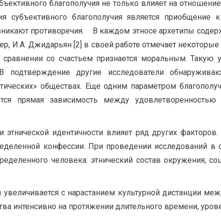
бъективного благополучия не только влияет на отношени
ия субъективного благополучия является приобщение к
зникают противоречия. В каждом этносе архетипы содерж
р, И.А. Джидарьян [2] в своей работе отмечает некоторые 
 сравнении со счастьем признается моральным. Такую
В подтверждение другие исследователи обнаруживаю
тических» обществах. Еще одним параметром благополучи
ется прямая зависимость между удовлетворенностью 
 и этнической идентичности влияет ряд других факторов
ределенной конфессии. При проведении исследований в о
ределенного человека: этнический состав окружения, со
ы увеличивается с нарастанием культурной дистанции меж
ва интенсивно на протяжении длительного времени, урове