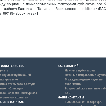
ежду социально-психологическими факторами субъективного 
author=»Лапшина Татьяна Васильевна» publisher=»БА
09(18)» ebook=»yes» ]
 ИЗДАТЕЛЬСТВО
БАЗА ЗНАНИЙ
рнале
Научные публикации
а научных публикаций
Научные направления журна
ексирование
Международные научные
тика открытого доступа
публикации
ные публикации
Всероссийские научные пуб
ные направления журнала
FAQ
кционная коллегия
НАШИ КОНТАКТЫ
ЦИЯ В ЖУРНАЛЕ
198320, Санкт-Петербург,