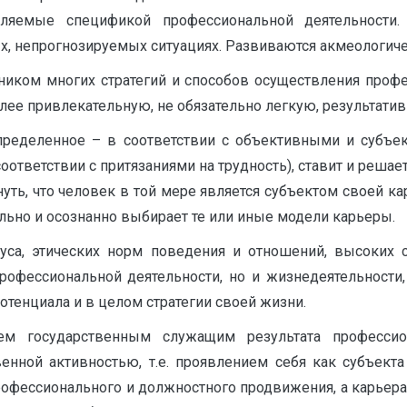
ляемые спецификой профессиональной деятельности.
ых, непрогнозируемых ситуациях. Развиваются акмеологи
чником многих стратегий и способов осуществления проф
олее привлекательную, не обязательно легкую, результати
пределенное – в соответствии с объективными и субъ
оответствии с притязаниями на трудность), ставит и реш
нуть, что человек в той мере является субъектом своей к
льно и осознанно выбирает те или иные модели карьеры.
уса, этических норм поведения и отношений, высоких 
профессиональной деятельности, но и жизнедеятельности,
отенциала и в целом стратегии своей жизни.
нием государственным служащим результата професси
енной активностью, т.е. проявлением себя как субъекта
офессионального и должностного продвижения, а карьера 