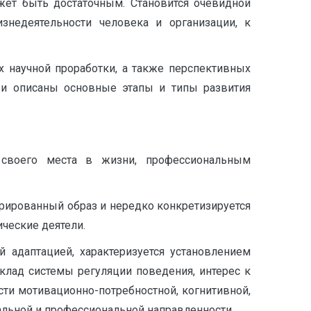
жет быть достаточным. Становится очевидной
недеятельности человека и организации, к
х научной проработки, а также перспективных
 и описаны основные этапы и типы развития
своего места в жизни, профессиональным
рированный образ и нередко конкретизируется
ические деятели.
адаптацией, характеризуется установлением
лад системы регуляции поведения, интерес к
ти мотивационно-потребностной, когнитивной,
льной и профессиональной направленности.