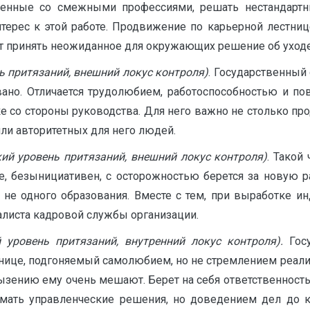
женные со смежными профессиями, решать нестандарт
терес к этой работе. Продвижение по карьерной лестнице
т принять неожиданное для окружающих решение об уходе
ь притязаний, внешний локус контроля)
. Государственный
ано. Отличается трудолюбием, работоспособностью и по
 со стороны руководства. Для него важно не столько пр
или авторитетных для него людей.
кий уровень притязаний, внешний локус контроля)
. Такой
е, безынициативен, с осторожностью берется за новую р
не одного образования. Вместе с тем, при выработке ин
алиста кадровой службы организации.
й уровень притязаний, внутренний локус контроля).
Гос
тнице, подгоняемый самолюбием, но не стремлением реали
зению ему очень мешают. Берет на себя ответственность 
нимать управленческие решения, но доведением дел до к