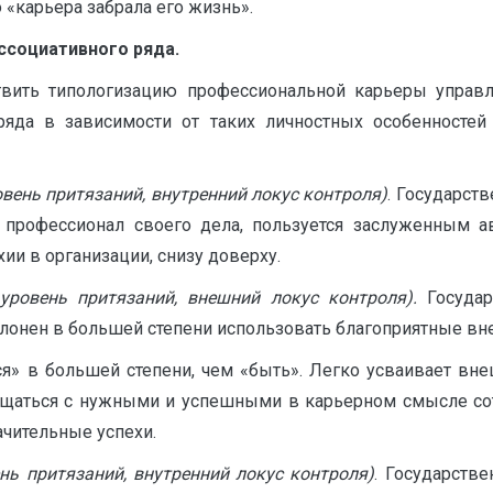
 «карьера забрала его жизнь».
ссоциативного ряда.
твить типологизацию профессиональной карьеры управл
яда в зависимости от таких личностных особенностей
вень притязаний, внутренний локус контроля)
. Государст
н профессионал своего дела, пользуется заслуженным ав
ии в организации, снизу доверху.
уровень притязаний, внешний локус контроля).
Госуда
клонен в большей степени использовать благоприятные вн
ся» в большей степени, чем «быть». Легко усваивает в
бщаться с нужными и успешными в карьерном смысле сот
чительные успехи.
нь притязаний, внутренний локус контроля)
. Государств