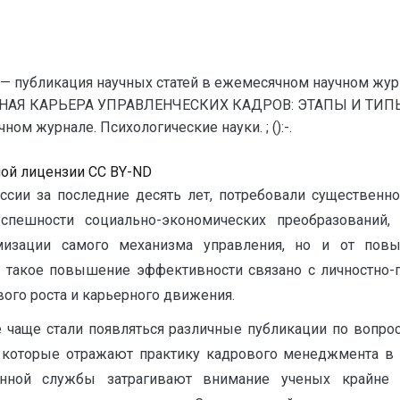
— публикация научных статей в ежемесячном научном жур
АЯ КАРЬЕРА УПРАВЛЕНЧЕСКИХ КАДРОВ: ЭТАПЫ И ТИПЫ Р
ом журнале. Психологические науки. ; ():-.
ной лицензии CC BY-ND
ии за последние десять лет, потребовали существенн
спешности социально-экономических преобразований,
мизации самого механизма управления, но и от повы
аях такое повышение эффективности связано с личностно
ого роста и карьерного движения.
е чаще стали появляться различные публикации по вопро
, которые отражают практику кадрового менеджмента в 
енной службы затрагивают внимание ученых крайне 