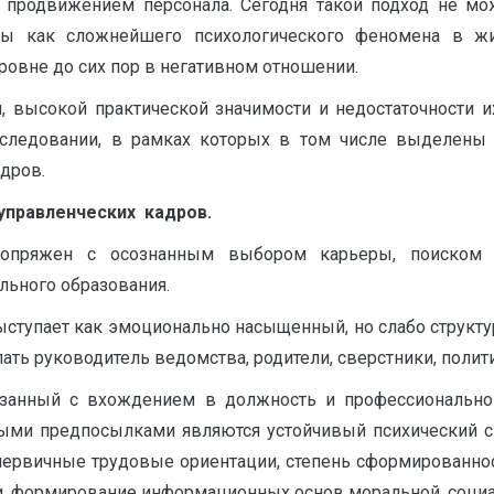
продвижением персонала. Сегодня такой подход не мо
ры как сложнейшего психологического феномена в жиз
овне до сих пор в негативном отношении.
, высокой практической значимости и недостаточности и
сследовании, в рамках которых в том числе выделены
дров.
управленческих кадров.
сопряжен с осознанным выбором карьеры, поиском 
ьного образования.
ыступает как эмоционально насыщенный, но слабо структу
пать руководитель ведомства, родители, сверстники, полит
занный с вхождением в должность и профессиональной 
ыми предпосылками являются устойчивый психический ск
ервичные трудовые ориентации, степень сформированнос
и, формирование информационных основ моральной, социа