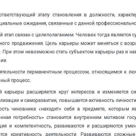
ответствующий этапу становления в должности, характ
циальные ожидания, связанные с данной профессионально
 этап связан с целеполаганием. Человек тогда является с
ного продвижения. Цель карьеры может меняться с возр
При этом невозможно стать субъектом карьеры раз и нав
ии.
деятельности перманентным процессом, относящимся к люб
ный процесс.
й карьеры расширяется круг интересов и изменяется си
ализации и саморазвитии, повышается активность личности
ность чиновника «находит» себя в предмете, которым я
енная потребность» становится внутренним мотивом госу
ция и компетентность, развиваются и расширяются уме
ся креативность деятельности. Развиваются сложные