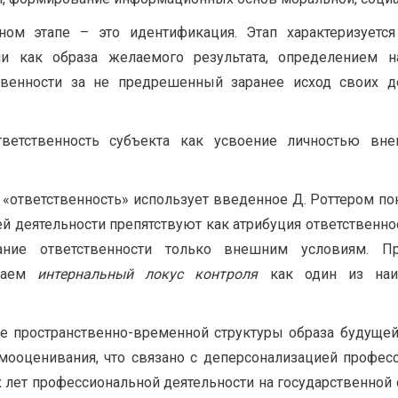
ном этапе – это идентификация. Этап характеризуетс
и как образа желаемого результата, определением н
венности за не предрешенный заранее исход своих дей
 ответственность субъекта как усвоение личностью в
«ответственность» использует введенное Д. Роттером поня
й деятельности препятствуют как атрибуция ответственн
ание ответственности только внешним условиям. Пр
иваем
интернальный локус контроля
как один из наи
ие пространственно-временной структуры образа будуще
мооценивания, что связано с деперсонализацией професс
х лет профессиональной деятельности на государственной 