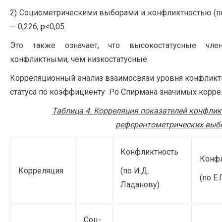
2) Социометрическими выборами и конфликтностью (по Е
— 0,226, p<0,05.
Это также означает, что высокостатусные чл
конфликтными, чем низкостатусные.
Корреляционный анализ взаимосвязи уровня конфликт
статуса по коэффициенту Po Спирмана значимых коррел
Таблица 4. Корреляция показателей конфлик
референтометрических выб
Конфликтность
Конфл
Корреляция
(по И.Д.
(по Е
Ладанову)
Соц-