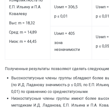
Конфликтность по
Е.П. Ильину и П.А.
Uэмп = 306,5
Uэмп =
Ковалеву
p ≤ 0,01
p ≤ 0,0
Выс: m = 18,32
Сред: m = 14,89
Uэмп = 405
Uэмп =
Низк: m = 44,45
зона
p ≤ 0,0
незначимости
Полученные результаты позволяют сделать следующи
Высокостатусные члены группы обладают более в
(по И.Д. Ладанову значимость p ≤ 0,05; по Е.П. Ильин
0,01) по сравнению со среднестатусными.
Низкостатусные члены группы имеют более высок
методикам И.Д. Ладанова, Е.П. Ильина и П.А. Кова