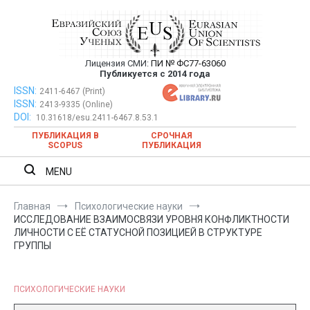
Перейти
к
содержимому
Лицензия СМИ:
ПИ № ФС77-63060
Евразийский Союз Ученых —
Публикуется с 2014 года
публикация научных статей в
ISSN:
Евразийский Союз Ученых — публикация научных статей в
2411-6467 (Print)
ISSN:
2413-9335 (Online)
ежемесячном научном журнале
ежемесячном научном журнале
DOI:
10.31618/esu.2411-6467.8.53.1
ПУБЛИКАЦИЯ В
СРОЧНАЯ
SCOPUS
ПУБЛИКАЦИЯ
MENU
Главная
Психологические науки
ИССЛЕДОВАНИЕ ВЗАИМОСВЯЗИ УРОВНЯ КОНФЛИКТНОСТИ
ЛИЧНОСТИ С ЕЁ СТАТУСНОЙ ПОЗИЦИЕЙ В СТРУКТУРЕ
ГРУППЫ
ПСИХОЛОГИЧЕСКИЕ НАУКИ