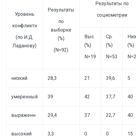
Результаты по
Результаты
Уровень
социометрии
по
конфликтн
выборке
Выс.
Ср.
Низ
(по И.Д.
(%)
(%)
(%)
(%)
Ладанову)
(N=92)
N
=19
N=53
N=
низкий
28,3
21
39,6
5
умеренный
39
42
37,7
40
выраженн
29,4
37
22,7
40
высокий
3,3
0
0
15