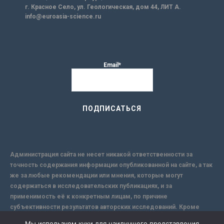
г. Красное Село, ул. Геологическая, дом 44, ЛИТ А.
info@euroasia-science.ru
Email*
Администрация сайта не несет никакой ответственности за
точность содержания информации опубликованной на сайте, а так
же за любые рекомендации или мнения, которые могут
содержаться в исследовательских публикациях, и за
применимость её к конкретным лицам, по причине
субъективности результатов авторских исследований. Кроме
того, поскольку интернет не обеспечивает в полной мере
Мы используем куки для наилучшего представления