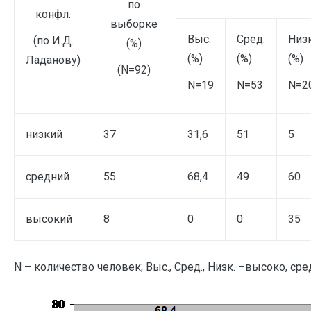
по
конфл.
выборке
Выс.
Сред.
Низк
(по И.Д.
(%)
(%)
(%)
(%)
Ладанову)
(N=92)
N=19
N=53
N=2
низкий
37
31,6
51
5
средний
55
68,4
49
60
высокий
8
0
0
35
N – количество человек; Выс., Сред., Низк. –высоко, ср