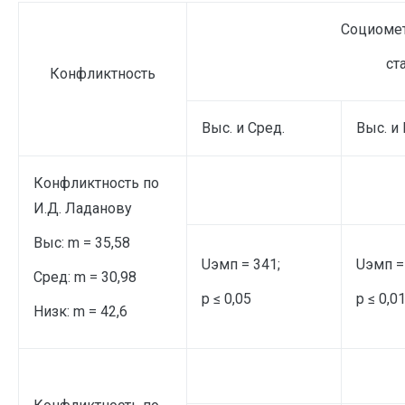
Социоме
ст
Конфликтность
Выс. и Сред.
Выс. и
Конфликтность по
И.Д. Ладанову
Выс: m = 35,58
Uэмп = 341;
Uэмп =
Сред: m = 30,98
p ≤ 0,05
p ≤ 0,0
Низк: m = 42,6