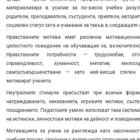
материализира в усилие за по-висок учебен резул
родители, преподаватели, състуденти, приятели, автори
социален статус сега и очакване за такъв в следващите 
Нравствените мотиви имат различна мотивационн
цялостното поведение на обучаващия се, включително
Нравствените потребности — трудолюбие, отго
справедливост, хуманност, емпатия, милос
самоусъвършенстване — като най-висша степен 
мотивират ученето.
Неутралните стимули присъстват при всички форми
награждаването, наказанията, игровите мотиви, състе
поощрението. Педагозите умело използват тази систем
на истински, личностови мотиви на дейност и поведение
Мотивацията за учене се разглежда като насоченост
учебния процес, свързана с вътрешното отношение на л