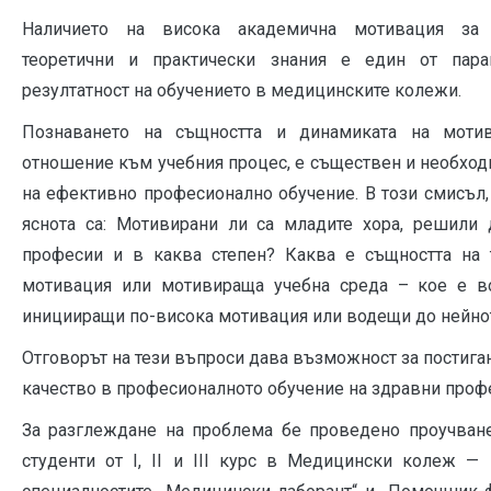
Наличието на висока академична мотивация за 
теоретични и практически знания е един от пара
резултатност на обучението в медицинските колежи.
Познаването на същността и динамиката на моти
отношение към учебния процес, е съществен и необход
на ефективно професионално обучение. В този смисъл,
яснота са: Мотивирани ли са младите хора, решили 
професии и в каква степен? Каква е същността на 
мотивация или мотивираща учебна среда – кое е в
иницииращи по-висока мотивация или водещи до нейн
Отговорът на тези въпроси дава възможност за постиган
качество в професионалното обучение на здравни проф
За разглеждане на проблема бе проведено проучване 
студенти от І, ІІ и ІІІ курс в Медицински колеж —