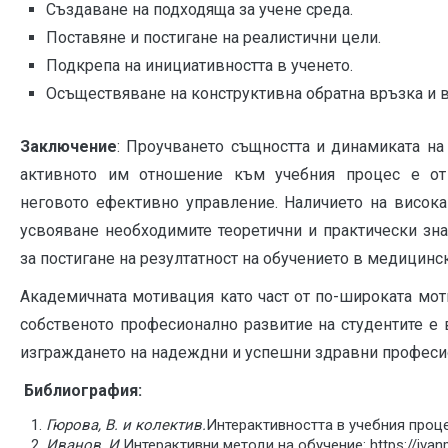
Създаване на подходяща за учене среда.
Поставяне и постигане на реалистични цели.
Подкрепа на инициативността в ученето.
Осъществяване на конструктивна обратна връзка и 
Заключение
: Проучването същността и динамиката на
активното им отношение към учебния процес е от
неговото ефективно управление. Наличието на висок
усвояване необходимите теоретични и практически зна
за постигане на резултатност на обучението в медицинс
Академичната мотивация като част от по-широката мо
собственото професионално развитие на студентите е 
изграждането на надеждни и успешни здравни професи
Библиография:
Гюрова, В. и колектив.
Интерактивността в учебния процес
Иванов, И.
Интерактивни методи на обучение: https://ivan