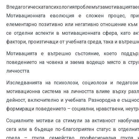
Впедагогическатапсихологияпроблемътзамотивациятае
Мотивационната еволюция е сложен процес, пр
елементарно позитивно или негативно отношение към 
се отделни аспекти в мотивационната сфера, като а
фактори, произтичащи от учебната среда, така и вътрешн
Мотивацията е вътрешно състояние, което поддър
поведението на човека и заема водещо място в стру
личността.
Изследванията на психолози, социолози и педагози
мотивационна система на личността влияе върху раз
дейност, включително и учебната. Разнородна е същнос
формиращи поведението – социални, нравствени, неутр
Социалните мотиви са стимули за активност наобуча
сега или в бъдеще по-благоприятен статус в отделнит
среда – група, семейство, професионална група и