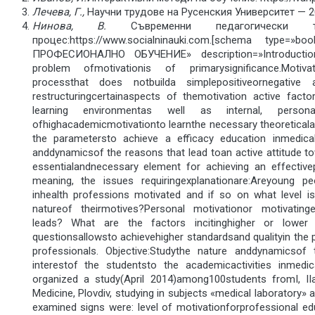
Лечева, Г.,
Научни трудове на Русенския Университет — 200
Нинова, В.
Съвременни педагогически т
процес:https://www.socialninauki.com.[schema typ
ПРОФЕСИОНАЛНО ОБУЧЕНИЕ» description=»Introduction:
problem ofmotivationis of primarysignificance.Motiva
processthat does notbuilda simplepositiveornegative a
restructuringcertainaspects of themotivation active fact
learning environmentas well as internal, perso
ofhighacademicmotivationto learnthe necessary theoreticala
the parametersto achieve a efficacy education inmedica
anddynamicsof the reasons that lead toan active attitude t
essentialandnecessary element for achieving an effectivep
meaning, the issues requiringexplanationare:Areyoung 
inhealth professions motivated and if so on what level i
natureof theirmotives?Personal motivationor motivating
leads? What are the factors incitinghigher or lower 
questionsallowsto achievehigher standardsand qualityin the 
professionals. Objective:Studythe nature anddynamicsof
interestof the studentsto the academicactivities inmedic
organized a study(April 2014)among100students fromI, IIa
Medicine, Plovdiv, studying in subjects «medical laboratory»
examined signs were: level of motivationforprofessional e