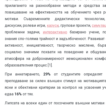
прилагането на разнообразни методи и средства з
повишаване на ефективността на обучението чрез р
мотиви. Съвременните дидактически технологи
дискусии, ролеви игри,
казуси
, групови проекти,
симула
проблемни задачи,
интерактивно
базирано учене, по
знания спо-голяма трайност и задълбоченост. Развиват 
активност, инициативност, творческо мислене, бър
социално значими похвати на поведение и общуван
атмосфера на добронамереност иемоционален комфо
образователния процес [1].
При анкетирането,
29%
от студентите определят 
преподаване за силен външен стимул на мотивацията
ясни и обективни критерии за контрол на усвоения у
едва
16%
от тях.
Липсата на всеки един от посочените външни мотиви 