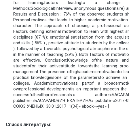
for learning;factors leadingto a change inm
Methods:Sociological(Interview, anonymous questionnaire) and
Results and Discussion : 76% of the observed students sh
Personal motives that leads to higher academic motivation 
character. The approach of choosing a professional occ
Factors defining external motivation to learn with highest sh
disciplines (67 %); emotional satisfaction from the acquis
and skills ( 56% ) ; positive attitude to students by the collea
), followed by a favorable psychological atmosphere in the s
in the manner of teaching (29% ). Both factors of motivatio
are effective. Conclusion:Knowledge ofthe nature a
studentsfor their activeattitude towardsthe learning proce
management.The presence ofhighacademicmotivationto lear
practical knowledgeisone of the parametersto achieve an 
colleges. Academicmotivationas partof a broadermotivat
ownprofessional developmentis an important aspectin the p
successfulhealthprofessionals.» author=»
publisher=»БАСАРАНОВИЧ ЕКАТЕРИНА» pubdate=»2017-0
СОЮЗ УЧЕНЫХ_30.01.2017_1(34)» ebook=»yes» ]
Список литературы: