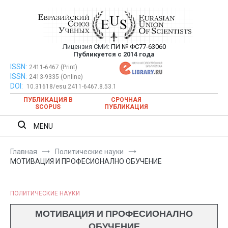
Перейти
к
содержимому
Лицензия СМИ:
ПИ № ФС77-63060
Евразийский Союз Ученых —
Публикуется с 2014 года
публикация научных статей в
ISSN:
Евразийский Союз Ученых — публикация научных статей в
2411-6467 (Print)
ISSN:
2413-9335 (Online)
ежемесячном научном журнале
ежемесячном научном журнале
DOI:
10.31618/esu.2411-6467.8.53.1
ПУБЛИКАЦИЯ В
СРОЧНАЯ
SCOPUS
ПУБЛИКАЦИЯ
MENU
Главная
Политические науки
МОТИВАЦИЯ И ПРОФЕСИОНАЛНО ОБУЧЕНИЕ
ПОЛИТИЧЕСКИЕ НАУКИ
МОТИВАЦИЯ И ПРОФЕСИОНАЛНО
ОБУЧЕНИЕ