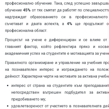
професионално обучение. Така, след успешно завършв
обучение
45%
от тях смятат да работят по специалностт
надграждат образованието си в професионалнот
съчетават и двата аспекта, а
4%
ще продължат об
професионална област.
Процесът на учене е диференциран и се влияе от 
главният фактор, който рефлектира пряко и косв
академичния успех на студентите е мотивацията за учен
Правилното организиране и управление на учебния пр
на познавателен интерес и изграждането на полож
дейност. Характерни черти на мотивите за активна учебн
интерес от страна на студентите към преподавани
непосредствен вътрешен подбудител за актив
придобиването му;
удовлетвореност от участието в познавателната де