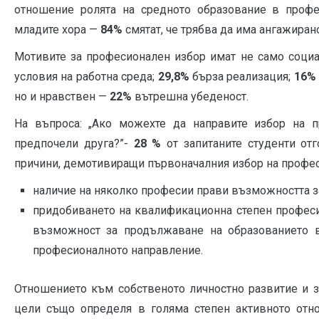
отношение ролята на средното образование в профе
младите хора —
84%
смятат, че трябва да има ангажирано
Мотивите за професионален избор имат не само социа
условия на работна среда;
29,8%
бърза реализация;
16
но и нравствен —
22%
вътрешна убеденост.
На въпроса: „Ако можехте да направите избор на п
предпочели друга?”-
28 %
от запитаните студенти от
причини, демотивиращи първоначалния избор на професи
наличие на няколко професии прави възможността з
придобиването на квалификационна степен профес
възможност за продължаване на образованието в
професионалното направление.
Отношението към собственото личностно развитие и з
цели също определя в голяма степен активното отн