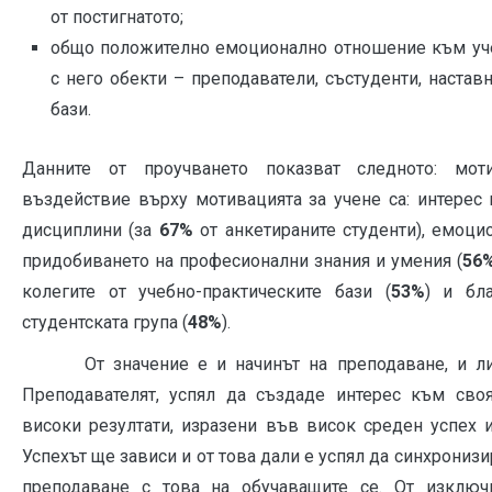
от постигнатото;
общо положително емоционално отношение към уче
с него обекти – преподаватели, състуденти, настав
бази.
Данните от проучването показват следното: мот
въздействие върху мотивацията за учене са: интерес
дисциплини (за
67%
от анкетираните студенти), емоци
придобиването на професионални знания и умения (
56
колегите от учебно-практическите бази (
53%
) и бл
студентската група (
48%
).
От значение е и начинът на преподаване, и личн
Преподавателят, успял да създаде интерес към своя
високи резултати, изразени във висок среден успех и
Успехът ще зависи и от това дали е успял да синхрониз
преподаване с това на обучаващите се. От изключ