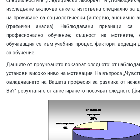
специалностите „Медицински лаборант“ и „Помощник-
изследване включва анкета, изготвена специално за ц
на проучване са социологически (интервю, анонимно а
(графичен анализ). Наблюдавани признаци са:
професионално обучение; същност на мотивите, 
обучаващия се към учебния процес; фактори, водещи 
за обучение.
Данните от проучването показват следното: от наблюда
установи високо ниво на мотивация. На въпроса „Чувст
овладяването на Вашата професия за разлика от нача
Ви?” резултатите от анкетирането посочват следното (фиг