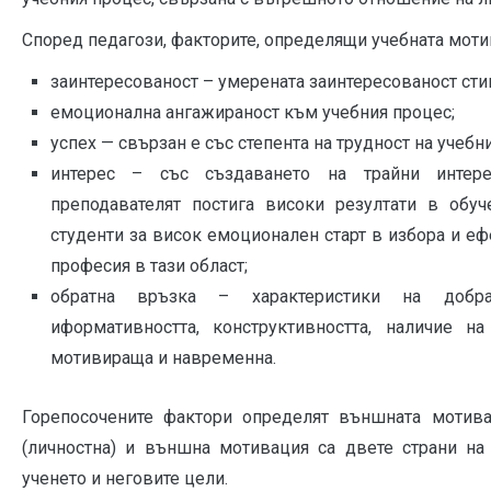
Според педагози, факторите, определящи учебната мотива
заинтересованост – умерената заинтересованост сти
емоционална ангажираност към учебния процес;
успех — свързан е със степента на трудност на учебн
интерес – със създаването на трайни инте
преподавателят постига високи резултати в обуч
студенти за висок емоционален старт в избора и е
професия в тази област;
обратна връзка – характеристики на добр
иформативността, конструктивността, наличие н
мотивираща и навременна.
Горепосочените фактори определят външната мотива
(личностна) и външна мотивация са двете страни на
ученето и неговите цели.