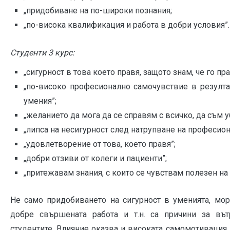
„придобиване на по-широки познания;
„по-висока квалификация и работа в добри условия”.
Студенти 3 курс:
„сигурност в това което правя, защото знам, че го пр
„по-високо професионално самочувствие в резулта
умения”;
„желанието да мога да се справям с всичко, да съм у
„липса на несигурност след натрупване на професион
„удовлетворение от това, което правя”;
„добри отзиви от колеги и пациенти”;
„притежавам знания, с които се чувствам полезен на 
Не само придобиването на сигурност в уменията, мо
добре свършената работа и т.н. са причини за въ
студентите. Влияние оказва и високата самомотивация