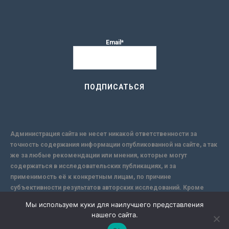
Email*
Администрация сайта не несет никакой ответственности за
точность содержания информации опубликованной на сайте, а так
же за любые рекомендации или мнения, которые могут
содержаться в исследовательских публикациях, и за
применимость её к конкретным лицам, по причине
субъективности результатов авторских исследований. Кроме
того, поскольку интернет не обеспечивает в полной мере
Мы используем куки для наилучшего представления
надежной защиты информации, Сайт не несет ответственности за
нашего сайта.
информацию, присылаемую через интернет.