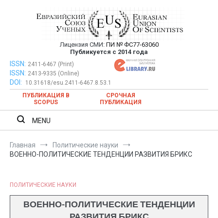
Перейти
к
содержимому
Лицензия СМИ:
ПИ № ФС77-63060
Евразийский Союз Ученых —
Публикуется с 2014 года
публикация научных статей в
ISSN:
Евразийский Союз Ученых — публикация научных статей в
2411-6467 (Print)
ISSN:
2413-9335 (Online)
ежемесячном научном журнале
ежемесячном научном журнале
DOI:
10.31618/esu.2411-6467.8.53.1
ПУБЛИКАЦИЯ В
СРОЧНАЯ
SCOPUS
ПУБЛИКАЦИЯ
MENU
Главная
Политические науки
ВОЕННО-ПОЛИТИЧЕСКИЕ ТЕНДЕНЦИИ РАЗВИТИЯ БРИКС
ПОЛИТИЧЕСКИЕ НАУКИ
ВОЕННО-ПОЛИТИЧЕСКИЕ ТЕНДЕНЦИИ
РАЗВИТИЯ БРИКС