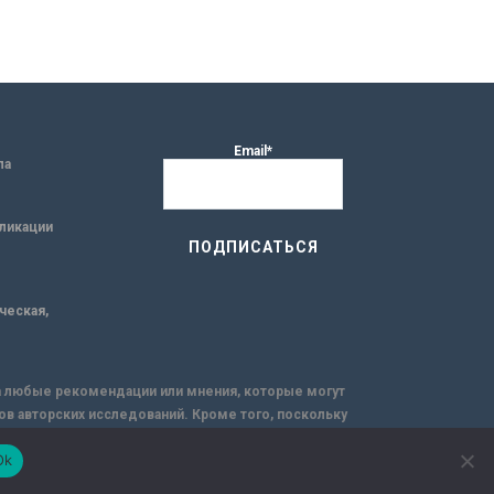
Email*
ла
ликации
ическая,
за любые рекомендации или мнения, которые могут
ов авторских исследований. Кроме того, поскольку
емую через интернет.
Ok