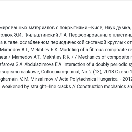
мированных материалов с покрытиями.–Киев, Наук.думка, 1
риголюк Э.И., Фильштинский Л.А. Перфорированные пластины и
в теле, ослабленном периодической системой круглых отве
edov A.T., Mekhtiev R.K. Modeling of a fibrous composite reinf
shear / Mamedov A.T., Mekhtiev R.K. / / Mechanics of composite
arova S.A. Abdulazimova E.A. Interaction of a doubly periodic sy
opismo naukowe, Colloquium-journal, No. 2 (13), 2018 Czesc 1 
lgharnein, V. M. Mirsalimov // Acta Polytechnica Hungarica. - 2012.
ure weakened by straight–line cracks // Construction mechanics 