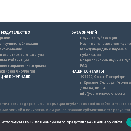
 ИЗДАТЕЛЬСТВО
БАЗА ЗНАНИЙ
рнале
Научные публикации
а научных публикаций
Научные направления журна
ексирование
Международные научные
тика открытого доступа
публикации
ные публикации
Всероссийские научные пуб
ные направления журнала
FAQ
кционная коллегия
НАШИ КОНТАКТЫ
ЦИЯ В ЖУРНАЛЕ
198320, Санкт-Петербург,
г. Красное Село, ул. Геолог
дом 44, ЛИТ А.
info@euroasia-science.ru
а точность содержания информации опубликованной на сайте, а так же 
енимость её к конкретным лицам, по причине субъективности результат
ы информации, Сайт не несет ответственности за информацию, присыла
 используем куки для наилучшего представления нашего сайта.