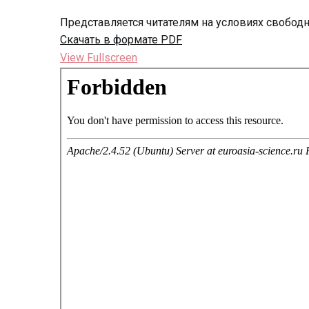
Представляется читателям на условиях свобод
Скачать в формате PDF
View Fullscreen
Перейти
к
содержимому
PDF