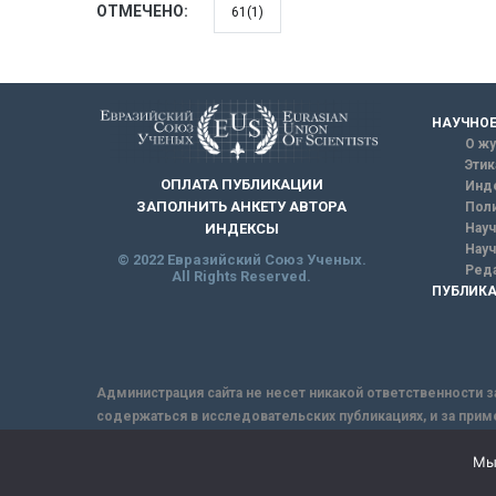
ОТМЕЧЕНО:
61(1)
НАУЧНОЕ
О жу
Этик
ОПЛАТА ПУБЛИКАЦИИ
Инд
ЗАПОЛНИТЬ АНКЕТУ АВТОРА
Поли
Науч
ИНДЕКСЫ
Науч
© 2022 Евразийский Союз Ученых.
Реда
All Rights Reserved.
ПУБЛИКА
Администрация сайта не несет никакой ответственности з
содержаться в исследовательских публикациях, и за прим
интернет не обеспечивает в полной мере надежной защит
Мы
-->