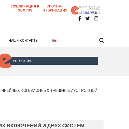
ПУБЛИКАЦИЯ В
СРОЧНАЯ
SCOPUS
ПУБЛИКАЦИЯ
 научных статей в ежемесячном научном
нале
ячном научном журнале
НАШИ КОНТАКТЫ
ИНДЕКСЫ
ИНЕЙНЫХ КОГЕЗИОННЫХ ТРЕЩИН В ИЗОТРОПНОЙ
Х ВКЛЮЧЕНИЙ И ДВУХ СИСТЕМ