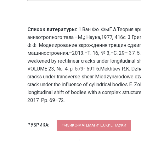
Список литературы:
1.Ван Фо. ФыГ.А.Теория ар
анизотропного тела.–М.,; Наука,1977, 416с. 3.Г
Ф.Ф. Моделирование зарождения трещин сдвига 
машиностроения.–2013.–Т. 16, № 3,–С. 29– 37. 5.Mam
weakened by rectilinear cracks under longitudinal 
VOLUME 23, No. 4, p. 579- 591 6.Mekhtiev R.K. Dzhaf
cracks under transverse shear Miedzynarodowe czas
crack under the influence of cylindrical bodies E. Zo
longitudinal shift of bodies with a complex struct
2017. Pp. 69–72.
РУБРИКА:
ФИЗИКО-МАТЕМАТИЧЕСКИЕ НАУКИ