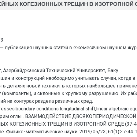
ЙНЫХ КОГЕЗИОННЫХ ТРЕЩИН В ИЗОТРОПНОЙ СРЕ
23
— публикация научных статей в ежемесячном научном жур
, Азербайджанский Технический Университет, Баку
шин и конструкций необходимо учитывать случаи, когда в
я в деталях новой техники, в которых наибольшее приме
(композиты), и склонные к хрупкому разрушению. Их рабо
й на контурах раздела различных сред.
resses,boundary conditions,longitudinal shift,linear algebraic eq
Керим оглы . ВЗАИМОДЕЙСТВИЕ ДВОЯКОПЕРИОДИЧЕСКО
КОГЕЗИОННЫХ ТРЕЩИН В ИЗОТРОПНОЙ СРЕДЕ (37-44) //
 Физико-математические науки. 2019/05/23; 61(1):37-44. 1