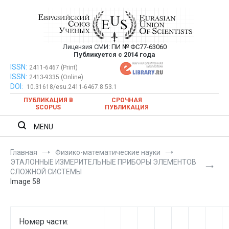
Перейти
к
содержимому
Лицензия СМИ:
ПИ № ФС77-63060
Евразийский Союз Ученых —
Публикуется с 2014 года
публикация научных статей в
ISSN:
Евразийский Союз Ученых — публикация научных статей в
2411-6467 (Print)
ISSN:
2413-9335 (Online)
ежемесячном научном журнале
ежемесячном научном журнале
DOI:
10.31618/esu.2411-6467.8.53.1
ПУБЛИКАЦИЯ В
СРОЧНАЯ
SCOPUS
ПУБЛИКАЦИЯ
MENU
Главная
Физико-математические науки
ЭТАЛОННЫЕ ИЗМЕРИТЕЛЬНЫЕ ПРИБОРЫ ЭЛЕМЕНТОВ
СЛОЖНОЙ СИСТЕМЫ
Image 58
Номер части: