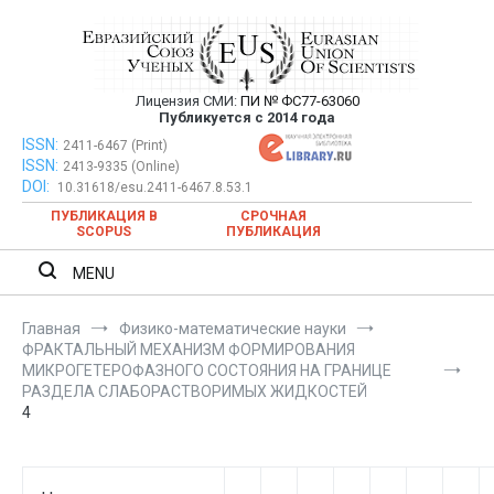
Перейти
к
содержимому
Лицензия СМИ:
ПИ № ФС77-63060
Евразийский Союз Ученых —
Публикуется с 2014 года
публикация научных статей в
ISSN:
Евразийский Союз Ученых — публикация научных статей в
2411-6467 (Print)
ISSN:
2413-9335 (Online)
ежемесячном научном журнале
ежемесячном научном журнале
DOI:
10.31618/esu.2411-6467.8.53.1
ПУБЛИКАЦИЯ В
СРОЧНАЯ
SCOPUS
ПУБЛИКАЦИЯ
MENU
Главная
Физико-математические науки
ФРАКТАЛЬНЫЙ МЕХАНИЗМ ФОРМИРОВАНИЯ
МИКРОГЕТЕРОФАЗНОГО СОСТОЯНИЯ НА ГРАНИЦЕ
РАЗДЕЛА СЛАБОРАСТВОРИМЫХ ЖИДКОСТЕЙ
4