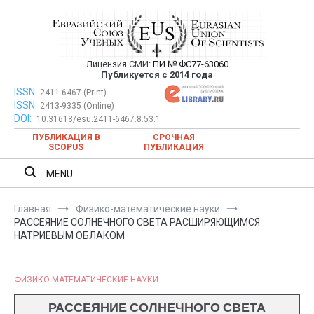
Перейти
к
содержимому
Лицензия СМИ:
ПИ № ФС77-63060
Евразийский Союз Ученых —
Публикуется с 2014 года
публикация научных статей в
ISSN:
Евразийский Союз Ученых — публикация научных статей в
2411-6467 (Print)
ISSN:
2413-9335 (Online)
ежемесячном научном журнале
ежемесячном научном журнале
DOI:
10.31618/esu.2411-6467.8.53.1
ПУБЛИКАЦИЯ В
СРОЧНАЯ
SCOPUS
ПУБЛИКАЦИЯ
MENU
Главная
Физико-математические науки
РАССЕЯНИЕ СОЛНЕЧНОГО СВЕТА РАСШИРЯЮЩИМСЯ
НАТРИЕВЫМ ОБЛАКОМ
ФИЗИКО-МАТЕМАТИЧЕСКИЕ НАУКИ
РАССЕЯНИЕ СОЛНЕЧНОГО СВЕТА