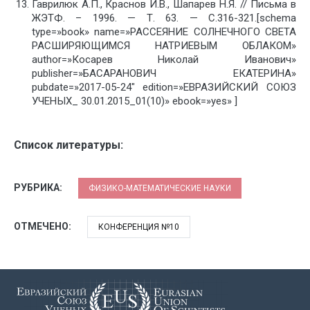
Гаврилюк А.П., Краснов И.В., Шапарев Н.Я. // Письма в
ЖЭТФ. – 1996. — Т. 63. — С.316-321.[schema
type=»book» name=»РАССЕЯНИЕ СОЛНЕЧНОГО СВЕТА
РАСШИРЯЮЩИМСЯ НАТРИЕВЫМ ОБЛАКОМ»
author=»Косарев Николай Иванович»
publisher=»БАСАРАНОВИЧ ЕКАТЕРИНА»
pubdate=»2017-05-24″ edition=»ЕВРАЗИЙСКИЙ СОЮЗ
УЧЕНЫХ_ 30.01.2015_01(10)» ebook=»yes» ]
Список литературы:
РУБРИКА:
ФИЗИКО-МАТЕМАТИЧЕСКИЕ НАУКИ
ОТМЕЧЕНО:
КОНФЕРЕНЦИЯ №10