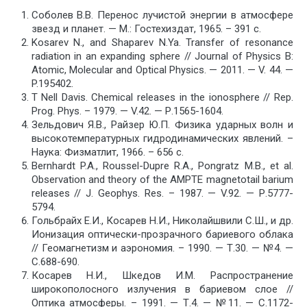
Соболев В.В. Перенос лучистой энергии в атмосфере
звезд и планет. — М.: Гостехиздат, 1965. – 391 c.
Kosarev N., and Shaparev N.Ya. Transfer of resonance
radiation in an expanding sphere // Journal of Physics B:
Atomic, Molecular and Optical Physics. — 2011. — V. 44. —
P.195402.
T Nell Davis. Chemical releases in the ionosphere // Rep.
Prog. Phys. – 1979. — V.42. — Р.1565-1604.
Зельдович Я.В., Райзер Ю.П. Физика ударных волн и
высокотемпературных гидродинамических явлений. –
Наука: Физматлит, 1966. – 656 с.
Bernhardt P.A., Roussel-Dupre R.A., Pongratz M.B., et al.
Observation and theory of the AMPTE magnetotail barium
releases // J. Geophys. Res. – 1987. — V.92. — Р.5777-
5794.
Гольбрайх Е.И., Косарев Н.И., Николайшвили С.Ш., и др.
Ионизация оптически-прозрачного бариевого облака
// Геомагнетизм и аэрономия. – 1990. — Т.30. — №4. —
С.688-690.
Косарев Н.И., Шкедов И.М. Распространение
широкополосного излучения в бариевом слое //
Оптика атмосферы. – 1991. — Т.4. — №11. — С.1172-