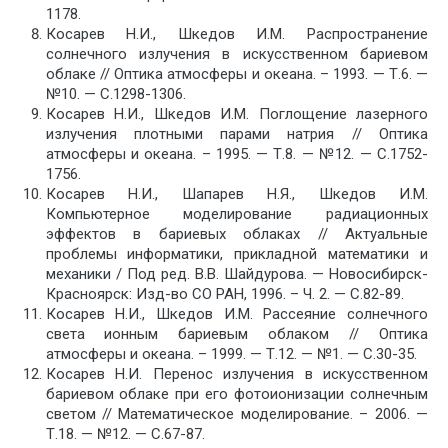
1178.
Косарев Н.И., Шкедов И.М. Распространение
солнечного излучения в искусственном бариевом
облаке // Оптика атмосферы и океана. – 1993. — Т.6. —
№10. — С.1298-1306.
Косарев Н.И., Шкедов И.М. Поглощение лазерного
излучения плотными парами натрия // Оптика
атмосферы и океана. – 1995. — Т.8. — №12. — С.1752-
1756.
Косарев Н.И., Шапарев Н.Я., Шкедов И.М.
Компьютерное моделирование радиационных
эффектов в бариевых облаках // Актуальные
проблемы информатики, прикладной математики и
механики / Под ред. В.В. Шайдурова. — Новосибирск-
Красноярск: Изд-во СО РАН, 1996. – Ч. 2. — С.82-89.
Косарев Н.И., Шкедов И.М. Рассеяние солнечного
света ионным бариевым облаком // Оптика
атмосферы и океана. – 1999. — Т.12. — №1. — С.30-35.
Косарев Н.И. Перенос излучения в искусственном
бариевом облаке при его фотоионизации солнечным
светом // Математическое моделирование. – 2006. —
Т.18. — №12. — С.67-87.