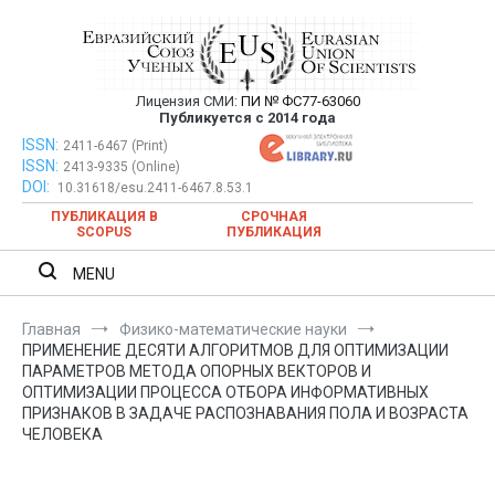
Перейти
к
содержимому
Лицензия СМИ:
ПИ № ФС77-63060
Евразийский Союз Ученых —
Публикуется с 2014 года
публикация научных статей в
ISSN:
Евразийский Союз Ученых — публикация научных статей в
2411-6467 (Print)
ISSN:
2413-9335 (Online)
ежемесячном научном журнале
ежемесячном научном журнале
DOI:
10.31618/esu.2411-6467.8.53.1
ПУБЛИКАЦИЯ В
СРОЧНАЯ
SCOPUS
ПУБЛИКАЦИЯ
MENU
Главная
Физико-математические науки
ПРИМЕНЕНИЕ ДЕСЯТИ АЛГОРИТМОВ ДЛЯ ОПТИМИЗАЦИИ
ПАРАМЕТРОВ МЕТОДА ОПОРНЫХ ВЕКТОРОВ И
ОПТИМИЗАЦИИ ПРОЦЕССА ОТБОРА ИНФОРМАТИВНЫХ
ПРИЗНАКОВ В ЗАДАЧЕ РАСПОЗНАВАНИЯ ПОЛА И ВОЗРАСТА
ЧЕЛОВЕКА