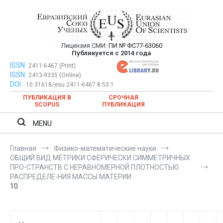
Перейти
к
содержимому
Лицензия СМИ:
ПИ № ФС77-63060
Евразийский Союз Ученых —
Публикуется с 2014 года
публикация научных статей в
ISSN:
Евразийский Союз Ученых — публикация научных статей в
2411-6467 (Print)
ISSN:
2413-9335 (Online)
ежемесячном научном журнале
ежемесячном научном журнале
DOI:
10.31618/esu.2411-6467.8.53.1
ПУБЛИКАЦИЯ В
СРОЧНАЯ
SCOPUS
ПУБЛИКАЦИЯ
MENU
Главная
Физико-математические науки
ОБЩИЙ ВИД МЕТРИКИ СФЕРИЧЕСКИ СИММЕТРИЧНЫХ
ПРО-СТРАНСТВ С НЕРАВНОМЕРНОЙ ПЛОТНОСТЬЮ
РАСПРЕДЕЛЕ-НИЯ МАССЫ МАТЕРИИ
10