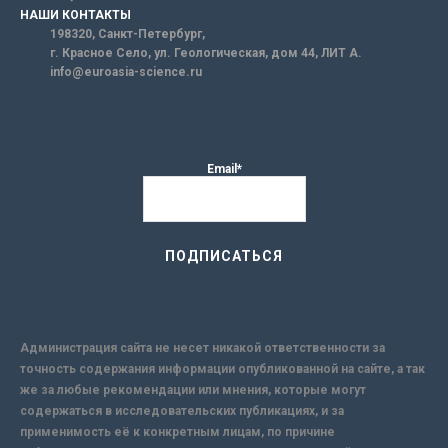
НАШИ КОНТАКТЫ
198320, Санкт-Петербург,
г. Красное Село, ул. Геологическая, дом 44, ЛИТ А.
info@euroasia-science.ru
Email*
Администрация сайта не несет никакой ответственности за
точность содержания информации опубликованной на сайте, а так
же за любые рекомендации или мнения, которые могут
содержаться в исследовательских публикациях, и за
применимость её к конкретным лицам, по причине