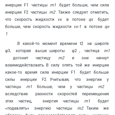
инерции F1 частицы
m
1
будет больше, чем сила
инерции F2 частицы
m
2
. Также следует отметить,
что скорость жидкости
v
x
в потоке
q
x
будет
больше, чем скорость жидкости
v
x
-1
в потоке
q
x
-
1
.
В какой-то момент времени t2 на широте
φ3, которая выше широты φ2 , частица
m
1
догонит частицу
m
2
и они начнут
взаимодействовать. В силу опять той же инерции
какое-то время сила инерции F1 будет больше
силы инерции F2. Учитывая, что энергии у
частицы
m
1
больше, чем у частицы
m
2
вследствие разности скоростей перемещения
этих частиц, энергия частицы
m
1
будет
«подавлять» энергию частицы
m
2
. Таким же