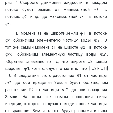
рис. 1. Скорость движения жидкости в каждом
потоке будет разная: от минимальной
v
1
в
потоках
q
1
и
q
n
до максимальной
v
x
в потоке
q
x
.
В момент t1 на широте Земли φ1 в потоке
q
x
обозначим элементную частицу воды
m
1
.
В
тот же самый момент t1 на широте φ2 в потоке
q
x
-1
обозначим элементную частицу воды
m
2
.
Обратим внимание на то, что широта φ2 выше
широты φ1, хотя следует отметить, что [|φ2|-|φ1|]
→0. В следствии этого расстояние R1 от частицы
m
1
до оси вращения Земли будет больше, чем
расстояние R2 от частицы
m
2
до оси вращения
Земли. На этом же самом основании силы
инерции, которые получают выделенные частицы
от вращения Земли, также будут разными и сила