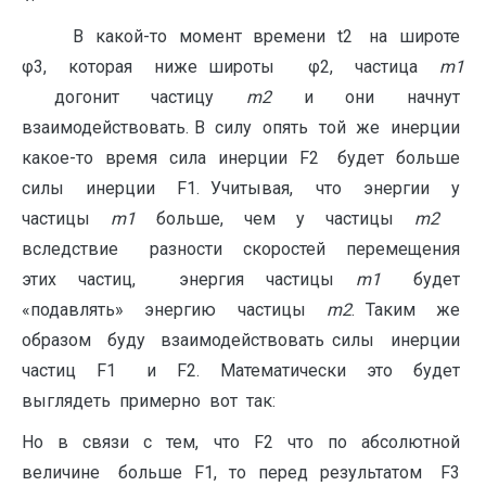
В какой-то момент времени t2 на широте
φ3, которая ниже широты φ2, частица
m
1
догонит частицу
m
2
и они начнут
взаимодействовать. В силу опять той же инерции
какое-то время сила инерции F2 будет больше
силы инерции F1. Учитывая, что энергии у
частицы
m
1
больше, чем у частицы
m
2
вследствие разности скоростей перемещения
этих частиц, энергия частицы
m
1
будет
«подавлять» энергию частицы
m
2
. Таким же
образом буду взаимодействовать силы инерции
частиц F1 и F2. Математически это будет
выглядеть примерно вот так:
Но в связи с тем, что F2 что по абсолютной
величине больше F1, то перед результатом F3