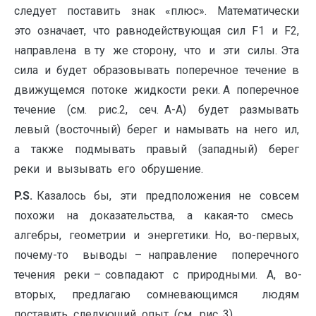
следует поставить знак «плюс». Математически
это означает, что равнодействующая сил F1 и F2,
направлена в ту же сторону, что и эти силы. Эта
сила и будет образовывать поперечное течение в
движущемся потоке жидкости реки. А поперечное
течение (см. рис.2, сеч. А-А) будет размывать
левый (восточный) берег и намывать на него ил,
а также подмывать правый (западный) берег
реки и вызывать его обрушение.
P
.
S
.
Казалось бы, эти предположения не совсем
похожи на доказательства, а какая-то смесь
алгебры, геометрии и энергетики. Но, во-первых,
почему-то выводы – направление поперечного
течения реки – совпадают с природными. А, во-
вторых, предлагаю сомневающимся людям
поставить следующий опыт (см. рис. 3)