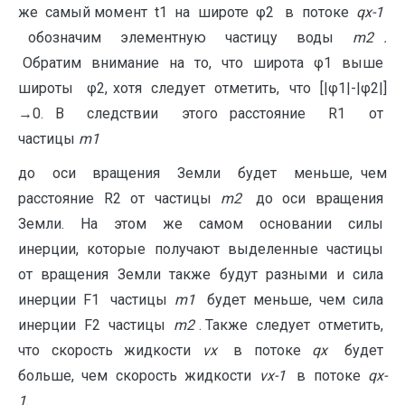
же самый момент t1 на широте φ2 в потоке
qx-1
обозначим элементную частицу воды
m2 .
Обратим внимание на то, что широта φ1 выше
широты φ2, хотя следует отметить, что [|φ1|-|φ2|]
→0. В следствии этого расстояние R1 от
частицы
m
1
до оси вращения Земли будет меньше, чем
расстояние R2 от частицы
m
2
до оси вращения
Земли. На этом же самом основании силы
инерции, которые получают выделенные частицы
от вращения Земли также будут разными и сила
инерции F1 частицы
m
1
будет меньше, чем сила
инерции F2 частицы
m
2
. Также следует отметить,
что скорость жидкости
v
x
в потоке
q
x
будет
больше, чем скорость жидкости
v
x
-1
в потоке
q
x
-
1
.