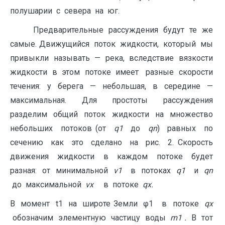
полушарии с севера на юг.
Предварительные рассуждения будут те же
самые. Движущийся поток жидкости, который мы
привыкли называть — река, вследствие вязкости
жидкости в этом потоке имеет разные скорости
течения: у берега — небольшая, в середине —
максимальная. Для простоты рассуждения
разделим общий поток жидкости на множество
небольших потоков (от
q
1
до
q
n
) равных по
сечению как это сделано на рис. 2. Скорость
движения жидкости в каждом потоке будет
разная: от минимальной
v
1
в потоках
q
1
и
q
n
до максимальной
v
x
в потоке
q
x
.
В момент t1 на широте Земли φ1 в потоке
qx
обозначим элементную частицу воды
m1 .
В тот