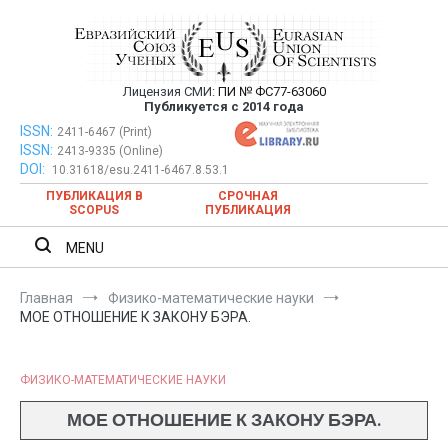
Перейти
к
содержимому
Лицензия СМИ:
ПИ № ФС77-63060
Евразийский Союз Ученых —
Публикуется с 2014 года
публикация научных статей в
ISSN:
Евразийский Союз Ученых — публикация научных статей в
2411-6467 (Print)
ISSN:
2413-9335 (Online)
ежемесячном научном журнале
ежемесячном научном журнале
DOI:
10.31618/esu.2411-6467.8.53.1
ПУБЛИКАЦИЯ В
СРОЧНАЯ
SCOPUS
ПУБЛИКАЦИЯ
MENU
Главная
Физико-математические науки
МОЕ ОТНОШЕНИЕ К ЗАКОНУ БЭРА.
ФИЗИКО-МАТЕМАТИЧЕСКИЕ НАУКИ
МОЕ ОТНОШЕНИЕ К ЗАКОНУ БЭРА.