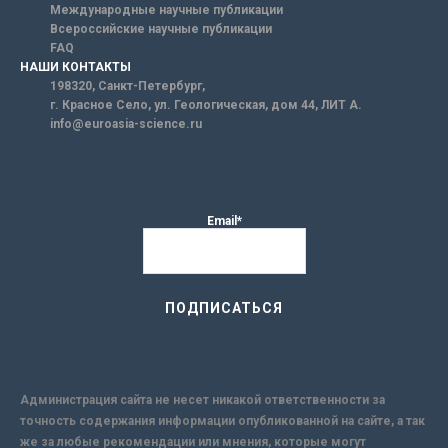
Международные научные публикации
Всероссийские научные публикации
FAQ
НАШИ КОНТАКТЫ
198320, Санкт-Петербург,
г. Красное Село, ул. Геологическая, дом 44, ЛИТ А.
info@euroasia-science.ru
Email*
Администрация сайта не несет никакой ответственности за
точность содержания информации опубликованной на сайте, а так
же за любые рекомендации или мнения, которые могут