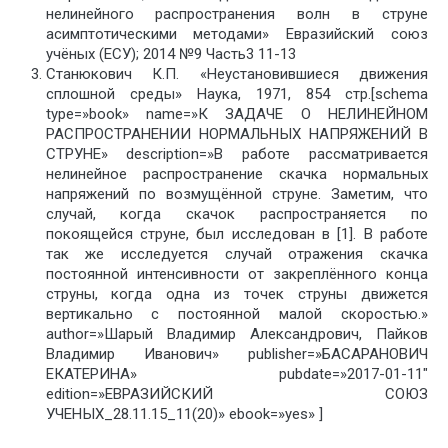
нелинейного распространения волн в струне
асимптотическими методами» Евразийский союз
учёных (ЕСУ); 2014 №9 Часть3 11-13
Станюкович К.П. «Неустановившиеся движения
сплошной среды» Наука, 1971, 854 стр.[schema
type=»book» name=»К ЗАДАЧЕ О НЕЛИНЕЙНОМ
РАСПРОСТРАНЕНИИ НОРМАЛЬНЫХ НАПРЯЖЕНИЙ В
СТРУНЕ» description=»В работе рассматривается
нелинейное распространение скачка нормальных
напряжений по возмущённой струне. Заметим, что
случай, когда скачок распространяется по
покоящейся струне, был исследован в [1]. В работе
так же исследуется случай отражения скачка
постоянной интенсивности от закреплённого конца
струны, когда одна из точек струны движется
вертикально с постоянной малой скоростью.»
author=»Шарый Владимир Александрович, Пайков
Владимир Иванович» publisher=»БАСАРАНОВИЧ
ЕКАТЕРИНА» pubdate=»2017-01-11″
edition=»ЕВРАЗИЙСКИЙ СОЮЗ
УЧЕНЫХ_28.11.15_11(20)» ebook=»yes» ]