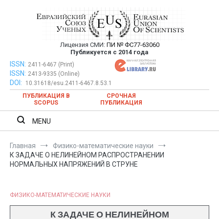
Перейти
к
содержимому
Лицензия СМИ:
ПИ № ФС77-63060
Евразийский Союз Ученых —
Публикуется с 2014 года
публикация научных статей в
ISSN:
Евразийский Союз Ученых — публикация научных статей в
2411-6467 (Print)
ISSN:
2413-9335 (Online)
ежемесячном научном журнале
ежемесячном научном журнале
DOI:
10.31618/esu.2411-6467.8.53.1
ПУБЛИКАЦИЯ В
СРОЧНАЯ
SCOPUS
ПУБЛИКАЦИЯ
MENU
Главная
Физико-математические науки
К ЗАДАЧЕ О НЕЛИНЕЙНОМ РАСПРОСТРАНЕНИИ
НОРМАЛЬНЫХ НАПРЯЖЕНИЙ В СТРУНЕ
ФИЗИКО-МАТЕМАТИЧЕСКИЕ НАУКИ
К ЗАДАЧЕ О НЕЛИНЕЙНОМ