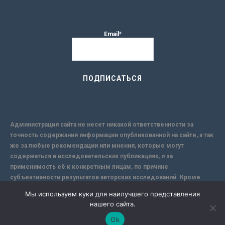
Email*
Администрация сайта не несет никакой ответственности за
точность содержания информации опубликованной на сайте, а так
же за любые рекомендации или мнения, которые могут
содержаться в исследовательских публикациях, и за
применимость её к конкретным лицам, по причине
субъективности результатов авторских исследований. Кроме
того, поскольку интернет не обеспечивает в полной мере
Мы используем куки для наилучшего представления
надежной защиты информации, Сайт не несет ответственности за
нашего сайта.
информацию, присылаемую через интернет.
Ok