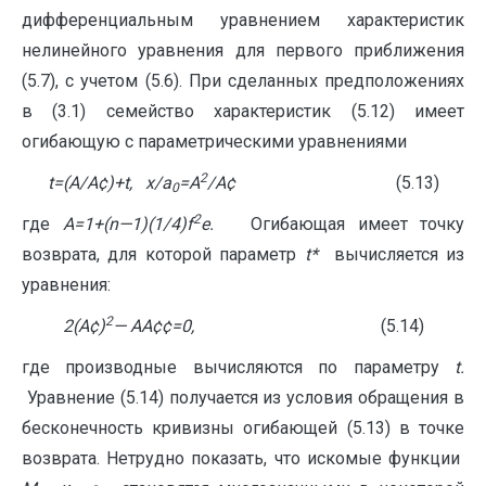
дифференциальным уравнением характеристик
нелинейного уравнения для первого приближения
(5.7), с учетом (5.6). При сделанных предположениях
в (3.1) семейство характеристик (5.12) имеет
огибающую с параметрическими уравнениями
2
t=(A/A
¢
)+
t
, x/a
=A
/A
¢
(5.13)
0
2
где
A
=1+(
n
—
1)(1/4)
f
e
.
Огибающая имеет точку
возврата, для которой параметр
t
*
вычисляется из
уравнения:
2
2(
A
¢
)
—
AA
¢¢
=0,
(5.14)
где производные вычисляются по параметру
t
.
Уравнение (5.14) получается из условия обращения в
бесконечность кривизны огибающей (5.13) в точке
возврата. Нетрудно показать, что искомые функции