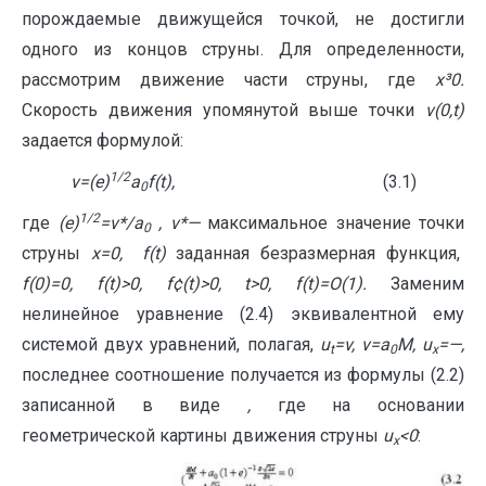
порождаемые движущейся точкой, не достигли
одного из концов струны. Для определенности,
рассмотрим движение части струны, где
x
³
0.
Скорость движения упомянутой выше точки
v
(0,
t
)
задается формулой:
1/2
v
=(
e
)
a
f
(
t
),
(3.1)
0
1/2
где
(
e
)
=
v
*/
a
,
v
*
—
максимальное значение точки
0
струны
x
=0,
f
(
t
)
заданная безразмерная функция,
f
(0)=0,
f
(
t
)>0, f
¢
(
t
)>0,
t
>0, f(
t
)=
O
(1).
Заменим
нелинейное уравнение (2.4) эквивалентной ему
системой двух уравнений, полагая,
u
=
v
,
v
=
a
M
,
u
=
—
,
t
0
x
последнее соотношение получается из формулы (2.2)
записанной в виде
,
где на основании
геометрической картины движения струны
u
<0
:
x