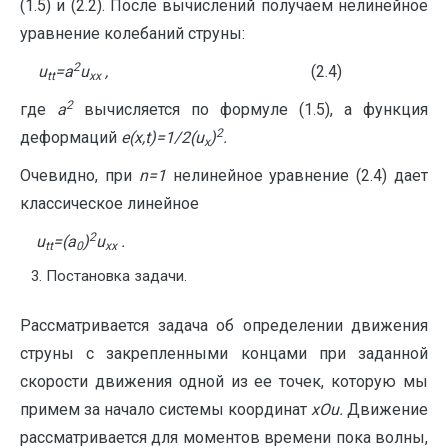
(1.5) и (2.2). После вычислений получаем нелинейное
уравнение колебаний струны:
2
u
=
a
u
,
(2.4)
tt
xx
2
где
a
вычисляется по формуле (1.5), а функция
2
деформаций
e
(
x
,
t
)=1/2(
u
)
.
x
Очевидно, при
n
=1
нелинейное уравнение (2.4) дает
классическое линейное
2
u
=(
a
)
u
.
tt
0
xx
Постановка задачи.
Рассматривается задача об определении движения
струны с закрепленными концами при заданной
скорости движения одной из ее точек, которую мы
примем за начало системы координат
xOu
.
Движение
рассматривается для моментов времени пока волны,