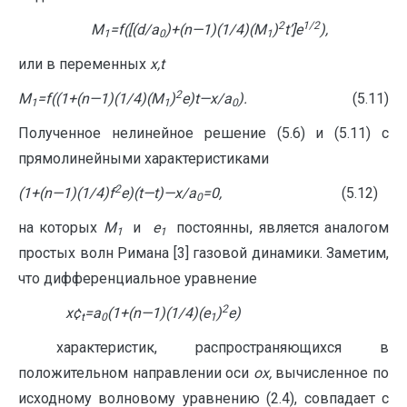
2
1/2
M
=f([(
d
/a
)+(n
—
1)(1/4)(M
)
t’]
e
),
1
0
1
или в переменных
x
,
t
2
M
=
f
((1+(
n
—
1)(1/4)(
M
)
e
)
t
—
x
/
a
).
(5.11)
1
1
0
Полученное нелинейное решение (5.6) и (5.11) с
прямолинейными характеристиками
2
(1+(
n
—
1)(1/4)
f
e
)(
t
—
t
)
—
x
/
a
=0,
(5.12)
0
на которых
M
и
e
постоянны, является аналогом
1
1
простых волн Римана [3] газовой динамики. Заметим,
что дифференциальное уравнение
2
x
¢
=
a
(1+(
n
—
1)(1/4)(
e
)
e
)
t
0
1
характеристик, распространяющихся в
положительном направлении оси
ox
,
вычисленное по
исходному волновому уравнению (2.4), совпадает с