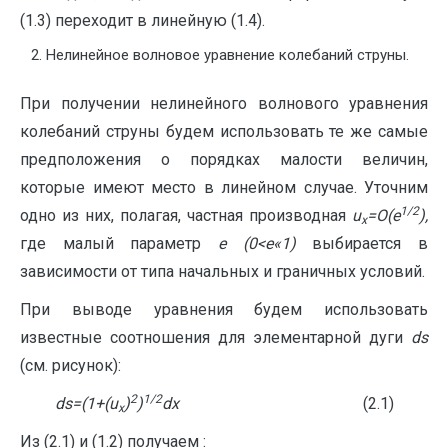
(1.3) переходит в линейную (1.4).
Нелинейное волновое уравнение колебаний струны.
При получении нелинейного волнового уравнения
колебаний струны будем использовать те же самые
предположения о порядках малости величин,
которые имеют место в линейном случае. Уточним
1/2
одно из них, полагая, частная производная
u
=
O
(
e
),
x
где малый параметр
e
(0<
e
«
1)
выбирается в
зависимости от типа начальных и граничных условий.
При выводе уравнения будем использовать
известные соотношения для элементарной дуги
ds
(см. рисунок):
2
1/2
ds
=(1+(
u
)
)
dx
(2.1)
x
Из (2.1) и (1.2) получаем :