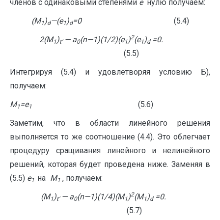
членов с одинаковыми степенями
e
нулю получаем:
(
M
)
—
(
e
)
=0
(5.4)
1
d
1
d
2
2(
M
)
—
a
(
n
—
1)(1/2)(
e
)
(
e
)
=0.
1
t
’
0
1
1
d
(5.5)
Интегрируя (5.4) и удовлетворяя условию Б),
получаем:
M
=e
(5.6)
1
1
Заметим, что в области линейного решения
выполняется то же соотношение (4.4). Это облегчает
процедуру сращивания линейного и нелинейного
решений, которая будет проведена ниже. Заменяя в
(5.5)
e
на
M
, получаем:
1
1
2
(
M
)
—
a
(
n
—
1)(1/4)(
M
)
(
M
)
=0.
1
t
’
0
1
1
d
(5.7)