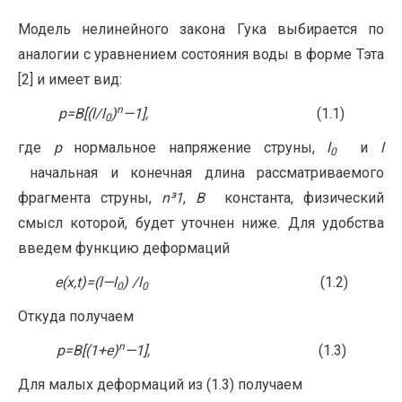
Модель нелинейного закона Гука выбирается по
аналогии с уравнением состояния воды в форме Тэта
[2] и имеет вид:
n
p
=
B
[(
l
/
l
)
—
1],
(1.1)
0
где
p
нормальное напряжение струны,
l
и
l
0
начальная и конечная длина рассматриваемого
фрагмента струны,
n
³
1
,
B
константа, физический
смысл которой, будет уточнен ниже. Для удобства
введем функцию деформаций
e
(
x
,
t
)=(
l
—
l
) /
l
(1.2)
0
0
Откуда получаем
n
p
=
B
[(1+e)
—
1],
(1.3)
Для малых деформаций из (1.3) получаем