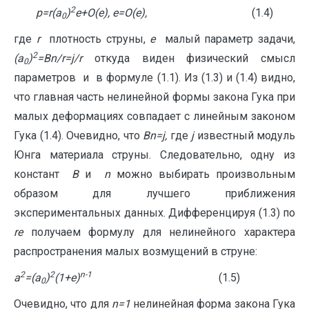
2
p
=
r
(
a
)
e
+
O
(
e
),
e
=
O
(
e
),
(1.4)
0
где
r
плотность струны,
e
малый параметр задачи,
2
(
a
)
=
Bn
/
r
=
j
/
r
откуда виден физический смысл
0
параметров и в формуле (1.1). Из (1.3) и (1.4) видно,
что главная часть нелинейной формы закона Гука при
малых деформациях совпадает с линейным законом
Гука (1.4). Очевидно, что
Bn
=
j
,
где
j
известный модуль
Юнга материала струны. Следовательно, одну из
констант
B
и
n
можно выбирать произвольным
образом для лучшего приближения
экспериментальных данных. Дифференцируя (1.3) по
r
e
получаем формулу для нелинейного характера
распространения малых возмущений в струне:
2
2
n
-1
a
=(
a
)
(1+e)
(1.5)
0
Очевидно, что для
n
=1
нелинейная форма закона Гука