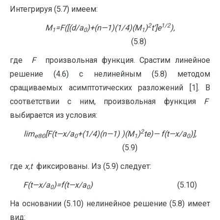
Интегрируя (5.7) имеем:
2
1/2
M
=
F
([(
d
/
a
)+(
n
—
1)(1/4)(
M
)
t
’]
e
),
1
0
1
(5.8)
где
F
произвольная функция. Срастим линейное
решение (4.6) с нелинейным (5.8) методом
сращиваемых асимптотических разложений [1]. В
соответствии с ним, произвольная функция
F
выбирается из условия:
2
lim
[F(t
—
x/a
+(1/4)(n
—
1) )(M
)
t
e
)
—
f(t
—
x/a
)],
e
®
0
0
1
0
(5.9)
где
x
,
t
фиксированы. Из (5.9) следует:
F
(
t
—
x
/
a
)=
f
(
t
—
x
/
a
)
(5.10)
0
0
На основании (5.10) нелинейное решение (5.8) имеет
вид: