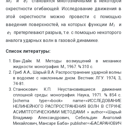
M
и
e
становятся многозначными в некоторой
1
1
окрестности огибающей. Исследование движения в
этой окрестности можно провести с помощью
введения поверхностей, на которых функции
M
и
1
e
претерпевают разрыв, т.е. с помощью некоторого
1
аналога ударных волн в газовой динамике.
Список литературы:
Ван-Дайк М. Методы возмущений в механике
жидкости: монография. М., 1967. ¾ 310 с.
Гриб А.А., Шарый В.А. Распространение ударной волны
в водоеме с наклонным дном. Вестник ЛГУ. 1974, 3,
74-81.
Станюкович К.П. Неустановившиеся движения
сплошной среды: монография. Наука, 1971. ¾ 854 с.
[schema type=»book» name=»ИССЛЕДОВАНИЕ
НЕЛИНЕЙНОГО РАСПРОСТРАНЕНИЯ ВОЛН В СТРУНЕ
АСИМПТОТИЧЕСКИМИ МЕТОДАМИ » author=»Шарый
Владимир Александрович, Себельдин Анатолий
Михайлович, Мансаре Баба» publisher=»БАСАРАНОВИЧ