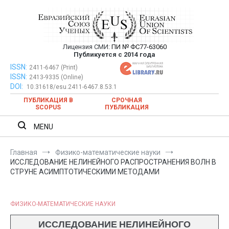
Перейти
к
содержимому
Лицензия СМИ:
ПИ № ФС77-63060
Евразийский Союз Ученых —
Публикуется с 2014 года
публикация научных статей в
ISSN:
Евразийский Союз Ученых — публикация научных статей в
2411-6467 (Print)
ISSN:
2413-9335 (Online)
ежемесячном научном журнале
ежемесячном научном журнале
DOI:
10.31618/esu.2411-6467.8.53.1
ПУБЛИКАЦИЯ В
СРОЧНАЯ
SCOPUS
ПУБЛИКАЦИЯ
MENU
Главная
Физико-математические науки
ИССЛЕДОВАНИЕ НЕЛИНЕЙНОГО РАСПРОСТРАНЕНИЯ ВОЛН В
СТРУНЕ АСИМПТОТИЧЕСКИМИ МЕТОДАМИ
ФИЗИКО-МАТЕМАТИЧЕСКИЕ НАУКИ
ИССЛЕДОВАНИЕ НЕЛИНЕЙНОГО