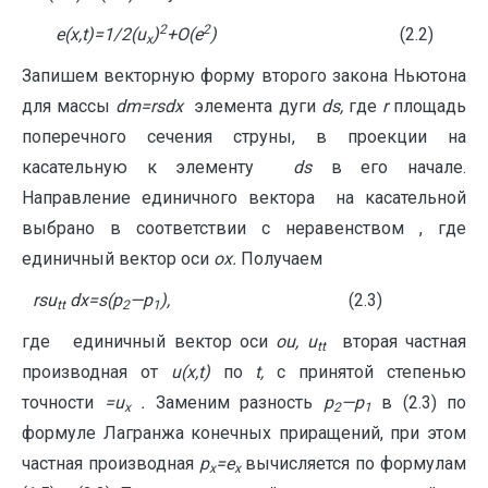
2
2
e
(
x
,
t
)=1/2(
u
)
+
O
(
e
)
(2.2)
x
Запишем векторную форму второго закона Ньютона
для массы
dm
=
r
s
dx
элемента дуги
ds
,
где
r
площадь
поперечного сечения струны, в проекции на
касательную к элементу
ds
в его начале.
Направление единичного вектора на касательной
выбрано в соответствии с неравенством , где
единичный вектор оси
ox
.
Получаем
r
s
u
dx
=
s
(
p
—
p
),
(2.3)
tt
2
1
где
единичный вектор оси
ou
,
u
вторая частная
tt
производная от
u
(
x
,
t
)
по
t
,
с принятой степенью
точности
=
u
.
Заменим разность
p
—
p
в (2.3) по
x
2
1
формуле Лагранжа конечных приращений, при этом
частная производная
p
=
e
вычисляется по формулам
x
x