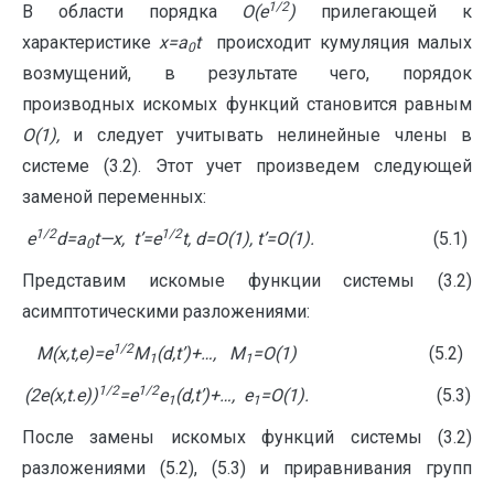
1/2
В области порядка
O
(
e
)
прилегающей к
характеристике
x
=
a
t
происходит кумуляция малых
0
возмущений, в результате чего, порядок
производных искомых функций становится равным
O
(1),
и следует учитывать нелинейные члены в
системе (3.2). Этот учет произведем следующей
заменой переменных:
1/2
1/2
e
d
=a
t
—
x, t’=
e
t,
d
=O(1), t’=O(1).
(5.1)
0
Представим искомые функции системы (3.2)
асимптотическими разложениями:
1/2
M
(
x
,
t
,
e
)=
e
M
(
d
,
t
’)+…,
M
=
O
(1)
(5.2)
1
1
1/2
1/2
(2
e
(
x
,
t
.
e
))
=
e
e
(
d
,
t
’)+…,
e
=
O
(1).
(5.3)
1
1
После замены искомых функций системы (3.2)
разложениями (5.2), (5.3) и приравнивания групп