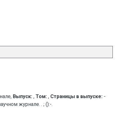
нале,
Выпуск:
,
Том:
,
Страницы в выпуске:
-
ном журнале. . ; ():-.