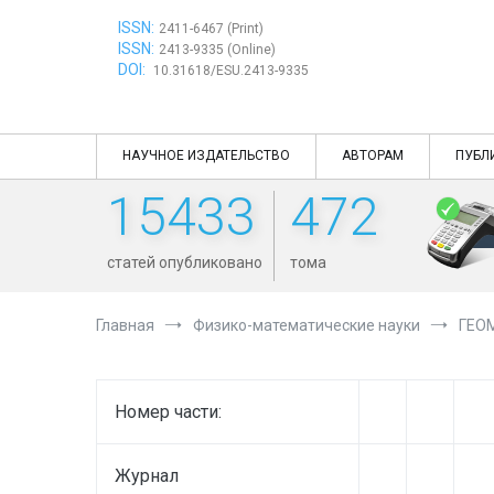
Перейти
ISSN:
к
2411-6467 (Print)
ISSN:
содержимому
2413-9335 (Online)
DOI:
10.31618/ESU.2413-9335
НАУЧНОЕ ИЗДАТЕЛЬСТВО
АВТОРАМ
ПУБЛ
15433
472
статей опубликовано
тома
Главная
Физико-математические науки
ГЕО
Номер части:
Журнал